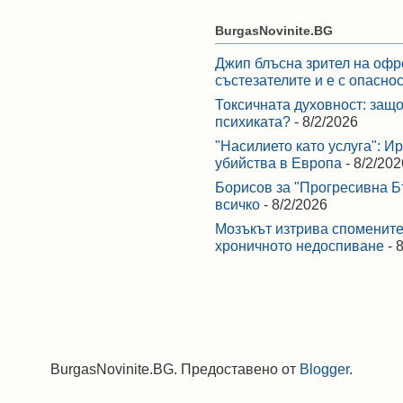
BurgasNovinite.BG
Джип блъсна зрител на офр
състезателите и е с опасно
Токсичната духовност: защо
психиката?
- 8/2/2026
"Насилието като услуга": И
убийства в Европа
- 8/2/202
Борисов за "Прогресивна Бъ
всичко
- 8/2/2026
Мозъкът изтрива спомените,
хроничното недоспиване
- 
BurgasNovinite.BG. Предоставено от
Blogger
.