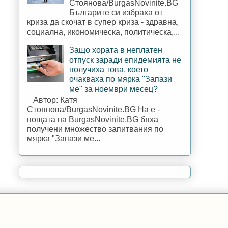
Стоянова/BurgasNovinite.BG
Българите си избраха от
криза да скочат в супер криза - здравна,
социална, икономическа, политическа,...
Защо хората в неплатен
отпуск заради епидемията не
получиха това, което
очакваха по мярка "Запази
ме" за ноември месец?
Автор: Катя
Стоянова/BurgasNovinite.BG На е -
пощата на BurgasNovinite.BG бяха
получени множество запитвания по
мярка "Запази ме...