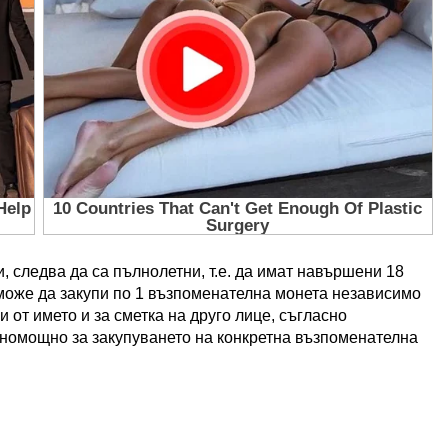
, следва да са пълнолетни, т.е. да имат навършени 18
 може да закупи по 1 възпоменателна монета независимо
и от името и за сметка на друго лице, съгласно
номощно за закупуването на конкретна възпоменателна