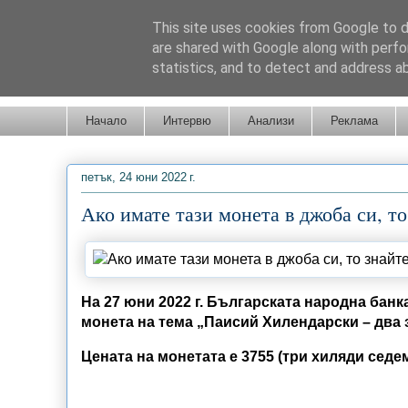
This site uses cookies from Google to de
are shared with Google along with perfo
statistics, and to detect and address a
Новини от Бургас, страната и света!
Начало
Интервю
Анализи
Реклама
петък, 24 юни 2022 г.
Ако имате тази монета в джоба си, то 
На 27 юни 2022 г. Българската народна бан
монета на тема „Паисий Хилендарски – два 
Цената на монетата е 3755 (три хиляди седем