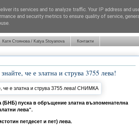
liver its services and to analyze traffic. Your IP address and us
rmance and security metrics to ensure quality of service, gene
buse.
Катя Стоянова / Katya Stoyanova
Контакти
знайте, че е златна и струва 3755 лева!
ка (БНБ) пуска в обръщение златна възпоменателна
златни лева“.
стотин петдесет и пет) лева.