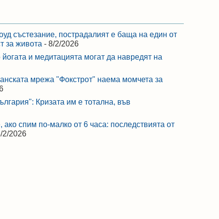
оуд състезание, пострадалият е баща на един от
ст за живота
- 8/2/2026
 йогата и медитацията могат да навредят на
ранската мрежа "Фокстрот" наема момчета за
6
лгария": Кризата им е тотална, във
 ако спим по-малко от 6 часа: последствията от
8/2/2026