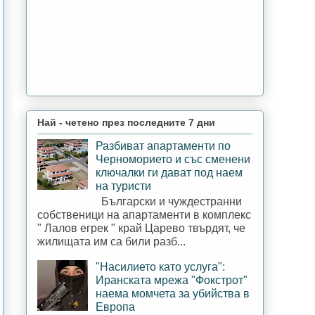
Най - четено през последните 7 дни
Разбиват апартаменти по
Черноморието и със сменени
ключалки ги дават под наем
на туристи
Български и чуждестранни
собственици на апартаменти в комплекс
" Лалов егрек " край Царево твърдят, че
жилищата им са били разб...
"Насилието като услуга":
Иранската мрежа "Фокстрот"
наема момчета за убийства в
Европа