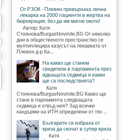
От РЗОК - Плевен превърнаха лична
лекарка на 2000 пациенти в жертва на
бюрокрация, без да им мигне окото!
Автор: Катя
Стоянова/BurgasNovinite.BG От няколко
дни в общественото пространство се
мултиплицира казусът на лекарката от
Плевен д-р Ка...
На какво ще станем
свидетели в парламента през
идващата седмица и какви
ще са последствията?
Катя
Стоянова/BurgasNovinite.BG Какво ще
стане в парламента следващата
седмица и отвъд нея? Зад всички
кандърми на ИТН определени от тях ...
Българите си избраха от
криза да скочат в супер криза
Катя