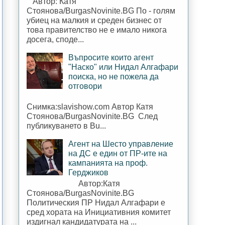
Автор: Катя
Стоянова/BurgasNovinite.BG По - голям
убиец на малкия и среден бизнес от
това правителство не е имало никога
досега, споде...
Въпросите които агент
"Наско" или Нидал Алгафари
поиска, но не пожела да
отговори
Снимка:slavishow.com Автор Катя
Стоянова/BurgasNovinite.BG След
публикуването в Bu...
Агент на Шесто управление
на ДС е един от ПР-ите на
кампанията на проф.
Герджиков
Автор:Катя
Стоянова/BurgasNovinite.BG
Политическия ПР Нидал Алгафари е
сред хората на Инициативния комитет
издигнал кандидатурата на ...