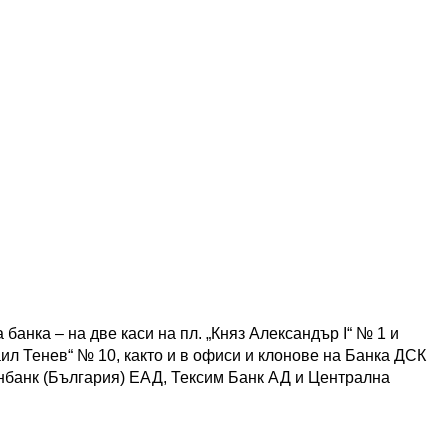
банка – на две каси на пл. „Княз Александър I“ № 1 и
аил Тенев“ № 10, както и в офиси и клонове на Банка ДСК
банк (България) EАД, Тексим Банк АД и Централна