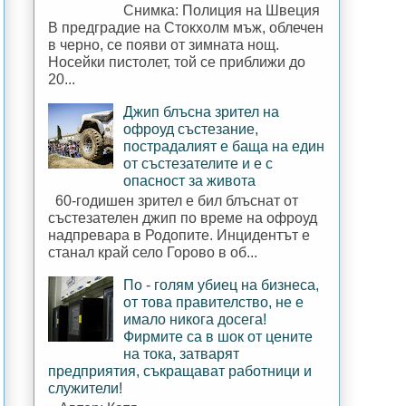
Снимка: Полиция на Швеция
В предградие на Стокхолм мъж, облечен
в черно, се появи от зимната нощ.
Носейки пистолет, той се приближи до
20...
Джип блъсна зрител на
офроуд състезание,
пострадалият е баща на един
от състезателите и е с
опасност за живота
60-годишен зрител е бил блъснат от
състезателен джип по време на офроуд
надпревара в Родопите. Инцидентът е
станал край село Горово в об...
По - голям убиец на бизнеса,
от това правителство, не е
имало никога досега!
Фирмите са в шок от цените
на тока, затварят
предприятия, съкращават работници и
служители!