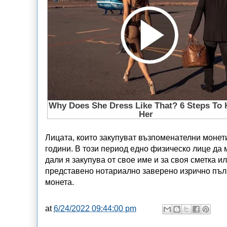
Лицата, които закупуват възпоменателни монети
години. В този период едно физическо лице да
дали я закупува от свое име и за своя сметка ил
представено нотариално заверено изрично пъл
монета.
at
6/24/2022 09:44:00 pm