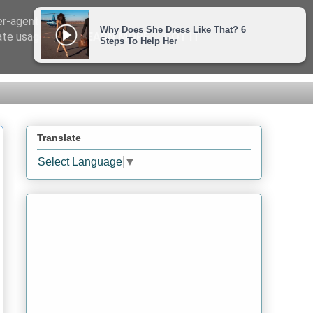
er-agent
rate usage
LEARN MORE
GOT IT
Translate
Select Language
▼