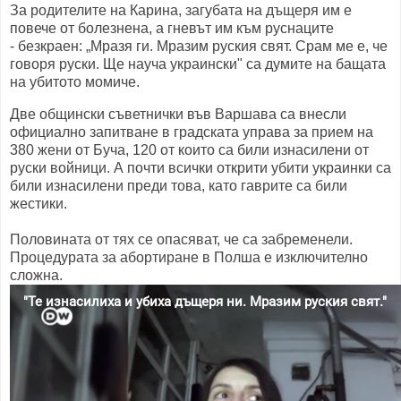
За родителите на Карина, загубата на дъщеря им е
повече от болезнена, а гневът им към руснаците
- безкраен: „Мразя ги. Мразим руския свят. Срам ме е, че
говоря руски. Ще науча украински" са думите на бащата
на убитото момиче.
Две общински съветнички във Варшава са внесли
официално запитване в градската управа за прием на
380 жени от Буча, 120 от които са били изнасилени от
руски войници. А почти всички открити убити украинки са
били изнасилени преди това, като гаврите са били
жестики.
Половината от тях се опасяват, че са забременели.
Процедурата за абортиране в Полша е изключително
сложна.