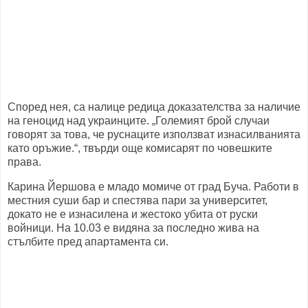
Според нея, са налице редица доказателства за наличие
на геноцид над украинците. „Големият брой случаи
говорят за това, че руснаците използват изнасилванията
като оръжие.“, твърди още комисарят по човешките
права.
Карина Йершова е младо момиче от град Буча. Работи в
местния суши бар и спестява пари за университет,
докато не е изнасилена и жестоко убита от руски
войници. На 10.03 е видяна за последно жива на
стълбите пред апартамента си.