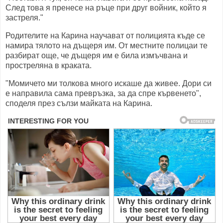
След това я пренесе на ръце при друг войник, който я
застреля."
Родителите на Карина научават от полицията къде се
намира тялото на дъщеря им. От местните полицаи те
разбират още, че дъщеря им е била измъчвана и
простреляна в краката.
"Момичето ми толкова много искаше да живее. Дори си
е направила сама превръзка, за да спре кървенето",
споделя през сълзи майката на Карина.