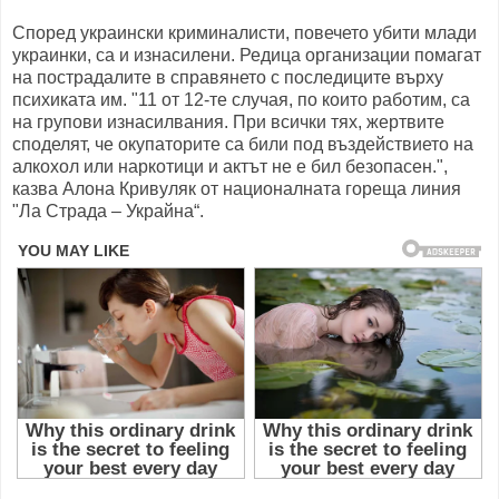
Според украински криминалисти, повечето убити млади
украинки, са и изнасилени. Редица организации помагат
на пострадалите в справянето с последиците върху
психиката им. "11 от 12-те случая, по които работим, са
на групови изнасилвания. При всички тях, жертвите
споделят, че окупаторите са били под въздействието на
алкохол или наркотици и актът не е бил безопасен.",
казва Алона Кривуляк от националната гореща линия
"Ла Страда – Украйна“.