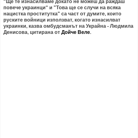
"Ще те изнасилваме докато не можеш да раждаш
повече украинци“ и "Това ще се случи на всяка
нацистка проститутка" са част от думите, които
руските войници използват, когато изнасилват
украинки, казва омбудсманът на Украйна - Людмила
Денисова, цитирана от
Дойче Веле
.