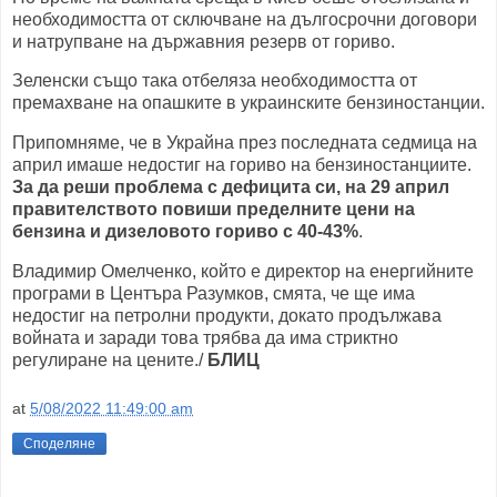
необходимостта от сключване на дългосрочни договори
и натрупване на държавния резерв от гориво.
Зеленски също така отбеляза необходимостта от
премахване на опашките в украинските бензиностанции.
Припомняме, че в Украйна през последната седмица на
април имаше недостиг на гориво на бензиностанциите.
За да реши проблема с дефицита си, на 29 април
правителството повиши пределните цени на
бензина и дизеловото гориво с 40-43%
.
Владимир Омелченко, който е директор на енергийните
програми в Центъра Разумков, смята, че ще има
недостиг на петролни продукти, докато продължава
войната и заради това трябва да има стриктно
регулиране на цените./
БЛИЦ
at
5/08/2022 11:49:00 am
Споделяне