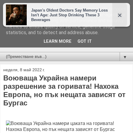
This site uses cookies from Google to deliver its services
and to analyze traffic. Your IP address and user-agent are
shared with Google along with performance and security
metrics to ensure quality of service, generate usage
statistics, and to detect and address abuse.
LEARN MORE
GOT IT
Новини от Бургас, страната и света!
▼
неделя, 8 май 2022 г.
Воюваща Украйна намери
разрешение за горивата! Нахока
Европа, но пък нещата зависят от
Бургас