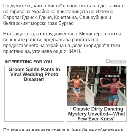
По думите ѝ „важно място“ в логистиката на доставките
на горива за Украйна са пристанищата на Източна
Европа: Гданск, Гдиня, Констанца, Свиноуйщие и
българският морски град Бургас.
Ето защо сега, в сътрудничество с Министерството на
външните работи, продължава работата по
предоставянето на Украйна на „зелен коридор“ в тези
пристанища, уточнява още УНИАН.
По време на важната среща в Киев беше отбелязана и