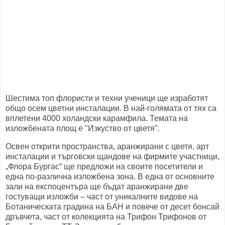
Шестима топ флористи и техни ученици ще изработят
общо осем цветни инсталации. В най-голямата от тях са
вплетени 4000 холандски карамфила. Темата на
изложбената площ е "Изкуство от цветя".
Освен открити пространства, аранжирани с цветя, арт
инсталации и търговски щандове на фирмите участници,
„Флора Бургас“ ще предложи на своите посетители и
една по-различна изложбена зона. В една от основните
зали на експоцентъра ще бъдат аранжирани две
гостуващи изложби – част от уникалните видове на
Ботаническата градина на БАН и повече от десет бонсай
дръвчета, част от колекцията на Трифон Трифонов от