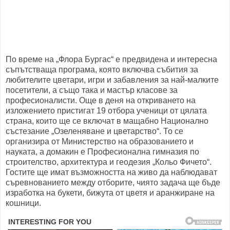
По време на „Флора Бургас“ е предвидена и интересна
съпътстваща програма, която включва събития за
любителите цветари, игри и забавления за най-малките
посетители, а също така и мастър класове за
професионалисти. Още в деня на откриването на
изложението пристигат 19 отбора ученици от цялата
страна, които ще се включат в мащабно Национално
състезание „Озеленяване и цветарство“. То се
организира от Министерство на образованието и
науката, а домакин е Професионална гимназия по
строителство, архитектура и геодезия „Кольо Фичето“.
Гостите ще имат възможността на живо да наблюдават
съревнованието между отборите, чиято задача ще бъде
изработка на букети, бижута от цветя и аранжиране на
кошници.