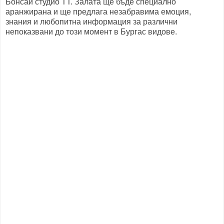
Бонсай студио ТТ. Залата ще бъде специално
аранжирана и ще предлага незабравима емоция,
знания и любопитна информация за различни
непоказвани до този момент в Бургас видове.