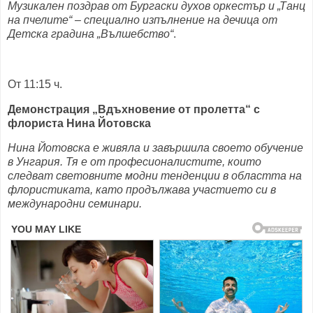
Музикален поздрав от Бургаски духов оркестър и „Танц
на пчелите“ – специално изпълнение на дечица от
Детска градина „Вълшебство“
.
От 11:15 ч.
Демонстрация „Вдъхновение от пролетта“ с
флориста Нина Йотовска
Нина Йотовска е живяла и завършила своето обучение
в Унгария. Тя е от професионалистите, които
следват световните модни тенденции в областта на
флористиката, като продължава участието си в
международни семинари.