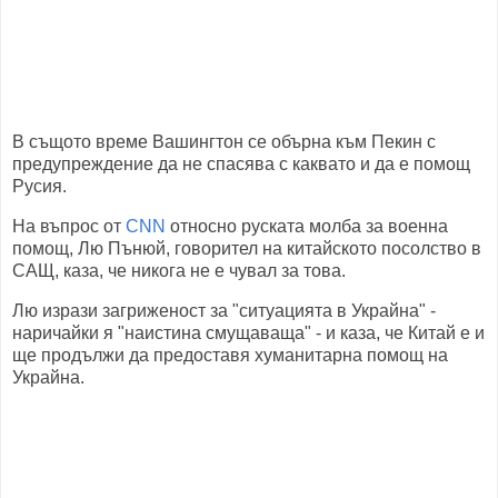
В същото време Вашингтон се обърна към Пекин с
предупреждение да не спасява с каквато и да е помощ
Русия.
На въпрос от
CNN
относно руската молба за военна
помощ, Лю Пънюй, говорител на китайското посолство в
САЩ, каза, че никога не е чувал за това.
Лю изрази загриженост за "ситуацията в Украйна" -
наричайки я "наистина смущаваща" - и каза, че Китай е и
ще продължи да предоставя хуманитарна помощ на
Украйна.