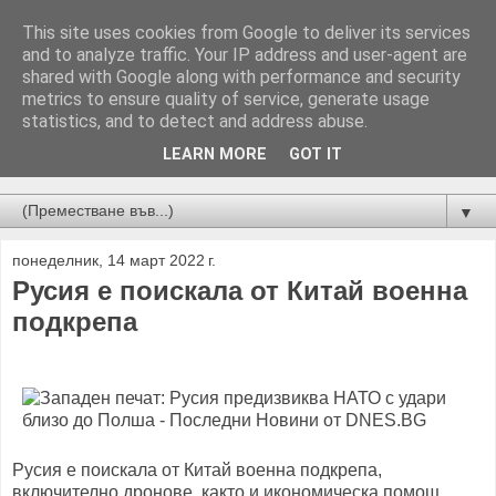
This site uses cookies from Google to deliver its services
and to analyze traffic. Your IP address and user-agent are
shared with Google along with performance and security
metrics to ensure quality of service, generate usage
statistics, and to detect and address abuse.
LEARN MORE
GOT IT
Новини от Бургас, страната и света!
▼
понеделник, 14 март 2022 г.
Русия е поискала от Китай военна
подкрепа
Русия е поискала от Китай военна подкрепа,
включително дронове, както и икономическа помощ,