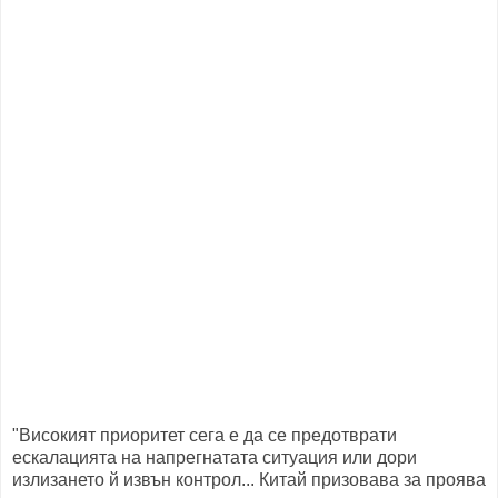
"Високият приоритет сега е да се предотврати
ескалацията на напрегнатата ситуация или дори
излизането й извън контрол... Китай призовава за проява