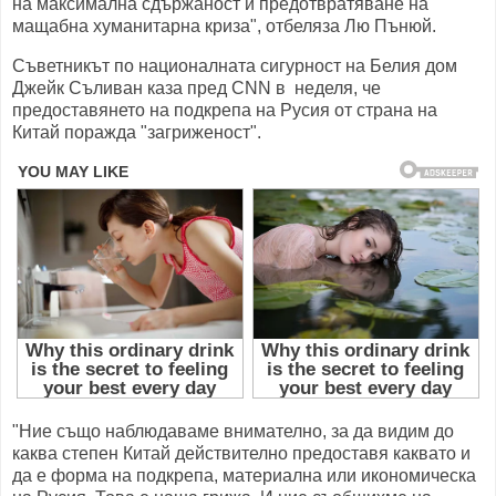
на максимална сдържаност и предотвратяване на
мащабна хуманитарна криза", отбеляза Лю Пънюй.
Съветникът по националната сигурност на Белия дом
Джейк Съливан каза пред CNN в неделя, че
предоставянето на подкрепа на Русия от страна на
Китай поражда "загриженост".
"Ние също наблюдаваме внимателно, за да видим до
каква степен Китай действително предоставя каквато и
да е форма на подкрепа, материална или икономическа