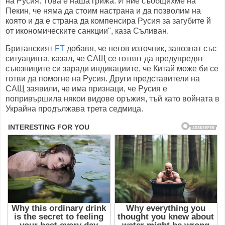
на Русия. Това е наша грижа. И ние съобщихме на
Пекин, че няма да стоим настрана и да позволим на
която и да е страна да компенсира Русия за загубите й
от икономическите санкции", каза Съливан.
Британският
FT
добавя, че негов източник, запознат със
ситуацията, казал, че САЩ се готвят да предупредят
съюзниците си заради индикациите, че Китай може би се
готви да помогне на Русия. Други представители на
САЩ заявили, че има признаци, че Русия е
попривършила някои видове оръжия, тъй като войната в
Украйна продължава трета седмица.