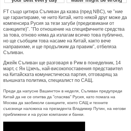
FT също цитира Съливан да казва (пред NBC), че "ние
ще гарантираме, че нито Китай, нито някой друг може да
компенсира Русия за тези загуби (предизвикани от
санкциите)". "По отношение на специфичните средства
за това, отново няма да излагам всичко това публично,
но ще съобщим това насаме на Китай, както вече
направихме, и ще продължим да правим", отбеляза
Съливан.
Джейк Съливан ще разговаря в Рим в понеделник, 14
март, с Ян Цзечъ, най-високопоставения представител
на Китайската комунистическа партия, отговарящ за
външната политика, специалист по САЩ.
Преди да напусне Вашингтон в неделя, Съливан предупреди
Китай да не се опитва да "спасява" Русия, като помага на
Москва да заобиколи санкциите, които САЩ и техните
съюзници наложиха на президента Владимир Путин, на негови
приближени и на руски компании и банки.