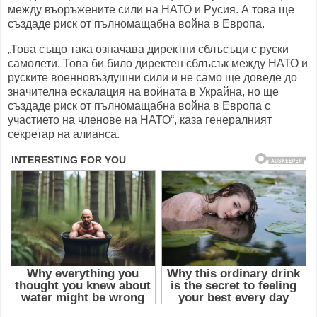
между въоръжените сили на НАТО и Русия.
А това ще
създаде риск от пълномащабна война в Европа.
„Това също така означава директни сблъсъци с руски
самолети. Това би било директен сблъсък между НАТО и
руските военновъздушни сили и не само ще доведе до
значителна ескалация на войната в Украйна, но ще
създаде риск от пълномащабна война в Европа с
участието на членове на НАТО“, каза генералният
секретар на алианса.