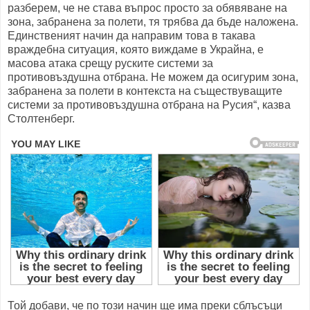
разберем, че не става въпрос просто за обявяване на
зона, забранена за полети, тя трябва да бъде наложена.
Единственият начин да направим това в такава
враждебна ситуация, която виждаме в Украйна, е
масова атака срещу руските системи за
противовъздушна отбрана. Не можем да осигурим зона,
забранена за полети в контекста на съществуващите
системи за противовъздушна отбрана на Русия“, казва
Столтенберг.
Той добави, че по този начин ще има преки сблъсъци