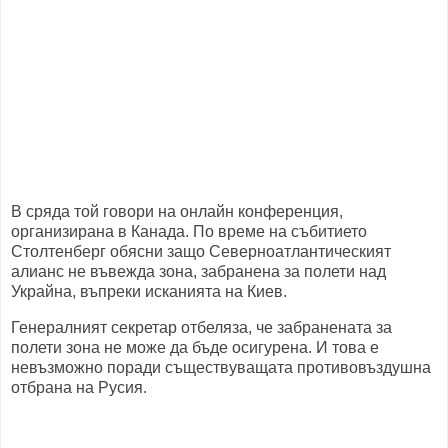
В сряда той говори на онлайн конференция,
организирана в Канада.
По време на събитието
Столтенберг обясни защо Северноатлантическият
алианс не въвежда зона, забранена за полети над
Украйна, въпреки исканията на Киев.
Генералният секретар отбеляза, че забранената за
полети зона не може да бъде осигурена.
И това е
невъзможно поради съществуващата противовъздушна
отбрана на Русия.