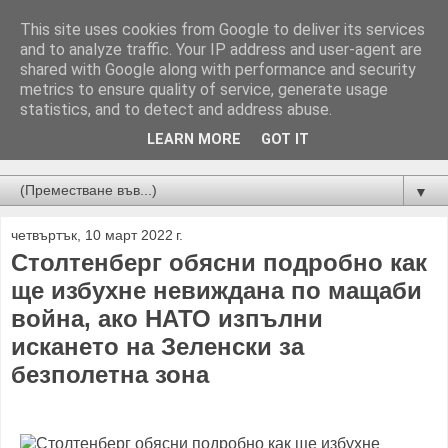
This site uses cookies from Google to deliver its services
and to analyze traffic. Your IP address and user-agent are
shared with Google along with performance and security
metrics to ensure quality of service, generate usage
statistics, and to detect and address abuse.
LEARN MORE
GOT IT
Новини от Бургас, страната и света!
▼
четвъртък, 10 март 2022 г.
Столтенберг обясни подробно как
ще избухне невиждана по мащаби
война, ако НАТО изпълни
искането на Зеленски за
безполетна зона