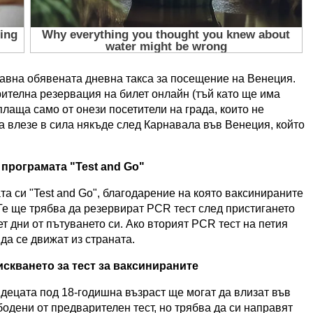
авна обявената дневна такса за посещение на Венеция.
рителна резервация на билет онлайн (тъй като ще има
плаща само от онези посетители на града, които не
да влезе в сила някъде след Карнавала във Венеция, който
програмата "Test and Go"
а си "Test and Go", благодарение на която ваксинираните
Те ще трябва да резервират PCR тест след пристигането
ет дни от пътуването си. Ако вторият PCR тест на петия
да се движат из страната.
скването за тест за ваксинираните
децата под 18-годишна възраст ще могат да влизат във
бодени от предварителен тест, но трябва да си направят