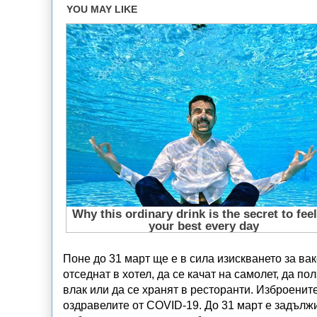
Поне до 31 март ще е в сила изискването за вак
отседнат в хотел, да се качат на самолет, да п
влак или да се хранят в ресторанти. Изброенит
оздравелите от COVID-19. До 31 март е задълж