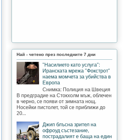
Най - четено през последните 7 дни
"Насилието като услуга":
Иранската мрежа "Фокстрот"
наема момчета за убийства в
Европа
Снимка: Полиция на Швеция
В предградие на Стокхолм мъж, облечен
в черно, се появи от зимната нощ.
Носейки пистолет, той се приближи до
20...
Джип блъсна зрител на
офроуд състезание,
пострадалият е баща на един