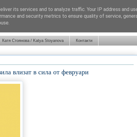
liver its services and to analyze traffic. Your IP address and us
rmance and security metrics to ensure quality of service, gene
buse.
Катя Стоянова / Katya Stoyanova
Контакти
ила влизат в сила от февруари