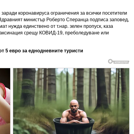
.
аради коронавируса ограничения за всички посетители
 Здравният министър Роберто Сперанца подписа заповед,
ат нужда единствено от т.нар. зелен пропуск, каза
ваксинация срещу КОВИД-19, преболедуване или
т 5 евро за еднодневните туристи