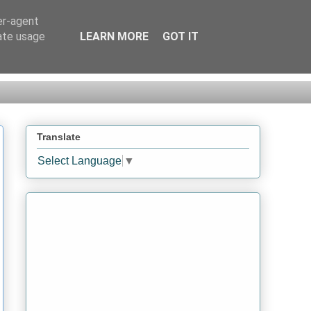
er-agent
rate usage
LEARN MORE
GOT IT
Translate
Select Language
▼