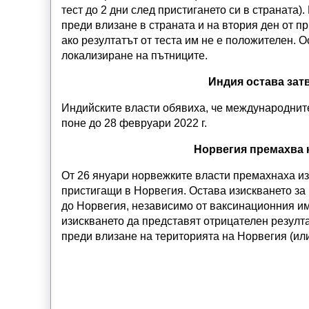
тест до 2 дни след пристигането си в страната)
преди влизане в страната и на втория ден от пр
ако резултатът от теста им не е положителен. 
локализиране на пътниците.
Индия остава зат
Индийските власти обявиха, че международните
поне до 28 февруари 2022 г.
Норвегия премахва 
От 26 януари норвежките власти премахнаха из
пристигащи в Норвегия. Остава изискването за
до Норвегия, независимо от ваксинационния им
изискването да представят отрицателен резулта
преди влизане на територията на Норвегия (или