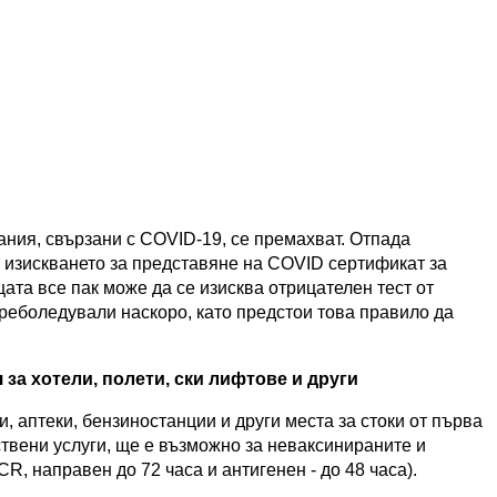
ания, свързани с COVID-19, се премахват. Отпада
 и изискването за представяне на COVID сертификат за
цата все пак може да се изисква отрицателен тест от
преболедували наскоро, като предстои това правило да
 за хотели, полети, ски лифтове и други
, аптеки, бензиностанции и други места за стоки от първа
ствени услуги, ще е възможно за неваксинираните и
R, направен до 72 часа и антигенен - до 48 часа).