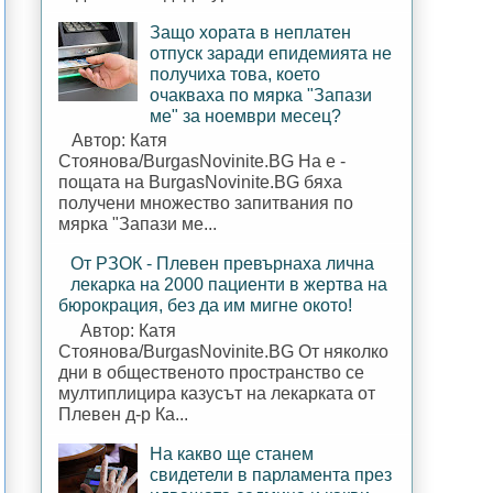
Защо хората в неплатен
отпуск заради епидемията не
получиха това, което
очакваха по мярка "Запази
ме" за ноември месец?
Автор: Катя
Стоянова/BurgasNovinite.BG На е -
пощата на BurgasNovinite.BG бяха
получени множество запитвания по
мярка "Запази ме...
От РЗОК - Плевен превърнаха лична
лекарка на 2000 пациенти в жертва на
бюрокрация, без да им мигне окото!
Автор: Катя
Стоянова/BurgasNovinite.BG От няколко
дни в общественото пространство се
мултиплицира казусът на лекарката от
Плевен д-р Ка...
На какво ще станем
свидетели в парламента през