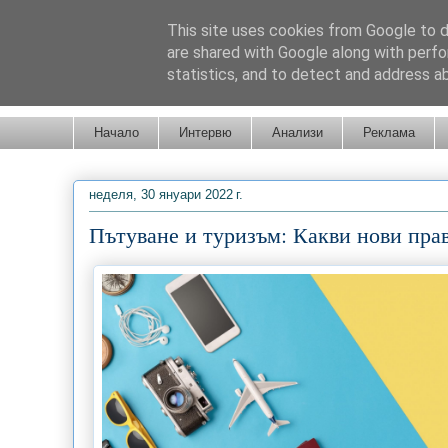
This site uses cookies from Google to de
are shared with Google along with perfo
statistics, and to detect and address a
Новини от Бургас, страната и света!
Начало
Интервю
Анализи
Реклама
неделя, 30 януари 2022 г.
Пътуване и туризъм: Какви нови прав