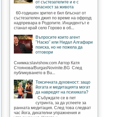
от състезателите и е с
опасност за живота
60-годишен зрител е бил блъснат от
състезателен джип по време на офроуд
надпревара в Родопите. Инцидентът е
станал край село Горово в об...
Въпросите които агент
"Наско" или Нидал Алгафари
поиска, но не пожела да
отговори
Снимка:slavishow.com Автор Катя
Стоянова/BurgasNovinite.BG След
публикуването в Bu...
Токсичната духовност: защо
йогата и медитацията могат
да навредят на психиката?
Събуждате се в пет
сутринта, за да успеете за
ранната медитация. След това следват
час йога, дихателни упражнения и