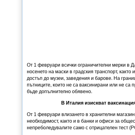
От 1 февруари всички ограничителни мерки в Д
носенето на маски в градския транспорт, както
достъп до музеи, заведения и барове. На грани
пътниците, които не са ваксинирани или не са 
бъде допълнително обявено.
В Италия изискват ваксинация
От 1 февруари влизането в хранителни магазини
необходимост, както и в банки и офиси за обще
непреболедувалите само с отрицателен тест (PC