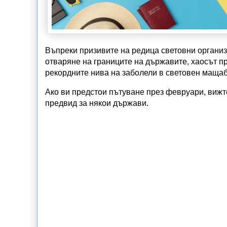
Въпреки призивите на редица световни органи
отваряне на границите на държавите, хаосът п
рекордните нива на заболели в световен мащаб
Ако ви предстои пътуване през февруари, вижте
предвид за някои държави.