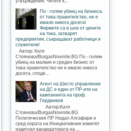
утвърждения. Четете к...
По - голям убиец на бизнеса,
от това правителство, не е
имало никога досега!
Фирмите са в шок от цените
на тока, затварят
предприятия, съкращават работници и
служители!
Автор: Катя
Стоянова/BurgasNovinite.BG По - голям
убиец на малкия и среден бизнес от
това правителство не е имало никога
досега, споде...
Агент на Шесто управление
на ДС е един от ПР-ите на
кампанията на проф.
Герджиков
Автор:Катя
Стоянова/BurgasNovinite.BG
Политическия ПР Нидал Алгафари е
сред хората на Инициативния комитет
издигнал кандидатурата на ...