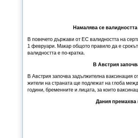
Намалява се валидността 
В повечето държави от ЕС валидността на сер
1 февруари. Макар общото правило да е срокът
валидността е по-кратка.
В Австрия започв
В Австрия започва задължителна ваксинация от
жители на страната ще подлежат на глоба межд
години, бременните и лицата, за които ваксина
Дания премахва 