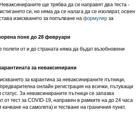
. Неваксинираните ще трябва да си направят два теста -
истигането си, но няма да се налага да се изолират, освен
Остава изискването за попълване на
формуляр
за
ворена поне до 28 февруари
 полети от и до страната няма да бъдат възобновени
карантината за неваксинирани
искването за карантина за неваксинираните пътници,
 предварителна онлайн регистрация на всички, пътуващи
 статус. За неваксинираните пътници се запазва
т от тест за COVID-19, направен в рамките на до 24 часа
 качване на самолета) и тестване на граничния пункт.