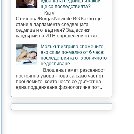
идващата седмица и какви
ще са последствията?
Катя
Стоянова/BurgasNovinite.BG Какво ще
стане в парламента следващата
седмица и отвъд нея? Зад всички
кандърми на ИТН определени от тях ...
Мозъкът изтрива спомените,
ако спим по-малко от 6 часа:
последствията от хроничното
недоспиване
Влошена памет, разсеяност,
постоянна умора - това са само част от
проблемите, които често се дължат на
една подценявана физиологична пот...