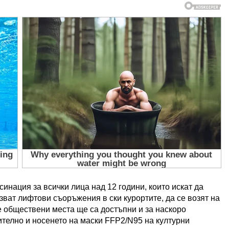
синация за всички лица над 12 години, които искат да
олзват лифтови съоръжения в ски курортите, да се возят на
е обществени места ще са достъпни и за наскоро
ително и носенето на маски FFP2/N95 на културни