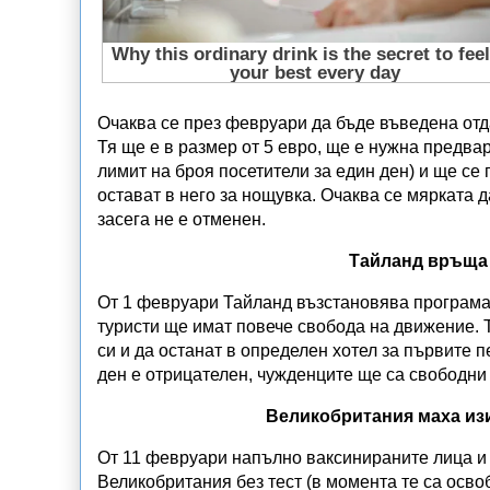
Очаква се през февруари да бъде въведена отд
Тя ще е в размер от 5 евро, ще е нужна предва
лимит на броя посетители за един ден) и ще се 
остават в него за нощувка. Очаква се мярката 
засега не е отменен.
Тайланд връща 
От 1 февруари Тайланд възстановява програмат
туристи ще имат повече свобода на движение. 
си и да останат в определен хотел за първите п
ден е отрицателен, чужденците ще са свободни 
Великобритания маха изи
От 11 февруари напълно ваксинираните лица и 
Великобритания без тест (в момента те са осво