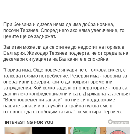
При бензина и дизела няма да има добра новина,
посочи Терзиев. Според него ако няма увеличение, то
цените ще се задържат.
Запитан може ли да се стигне до недостиг на горива в
България, Живодар Терзиев подчерта, че от средата на
декември ситуацията на Балканите е спокойна.
"Горива има. Още повече януари не е толкова силен, с
толкова голямо потребление. Резерви има - говорим за
оперативни резерви, които да покрият временни
затруднения. Кой колко заделя от операторите - това са
данни леко конфиденциални и са в Държавната агенция
"Военновременни запаси", но ние си поддържаме
нашите запаси и в случай на крайна нужда сме в
готовност да освободим такива", коментира Терзиев.