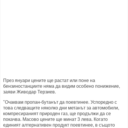
През януари цените ще растат или поне на
бензиностанциите няма да видим особено понижение,
заяви Живодар Терзиев.
"Очаквам пропан-бутанът да поевтинее. Успоредно с
това следващите няколко дни метанът за автомобили,
компресираният природен газ, ще продължи да се
покачва. Масово цените ще минат 3 лева. Когато
единият алтернативен продукт поевтинее, в същото