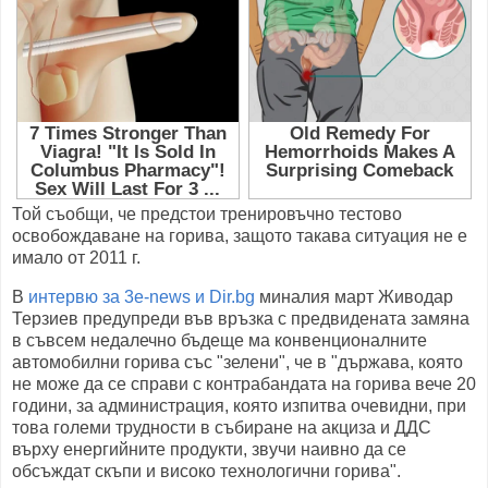
Той съобщи, че предстои тренировъчно тестово
освобождаване на горива, защото такава ситуация не е
имало от 2011 г.
В
интервю за 3e-news и Dir.bg
миналия март Живодар
Терзиев предупреди във връзка с предвидената замяна
в съвсем недалечно бъдеще ма конвенционалните
автомобилни горива със "зелени", че в "държава, която
не може да се справи с контрабандата на горива вече 20
години, за администрация, която изпитва очевидни, при
това големи трудности в събиране на акциза и ДДС
върху енергийните продукти, звучи наивно да се
обсъждат скъпи и високо технологични горива".