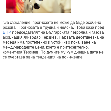
"За съжаление, прогнозата не може да бъде особено
розова. Прогнозата е трудна и неясна." Това каза пред
БНР
председателят на Българската петролна и газова
асоциация Живодар Терзиев. Първата десетдневка на
месеца има постепенно и устойчиво покачване на
международните цени, което е притеснително,
коментира Терзиев. По думите му към днешна дата не
се очертава явна тенденция на понижение.