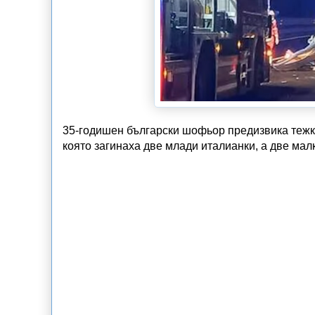
35-годишен български шофьор предизвика тежка
която загинаха две млади италианки, а две мал