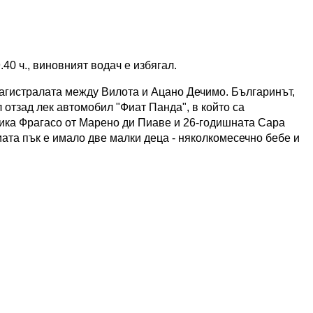
40 ч., виновният водач е избягал.
магистралата между Вилота и Ацано Дечимо. Българинът,
отзад лек автомобил "Фиат Панда", в който са
сика Фрагасо от Марено ди Пиаве и 26-годишната Сара
ата пък е имало две малки деца - няколкомесечно бебе и