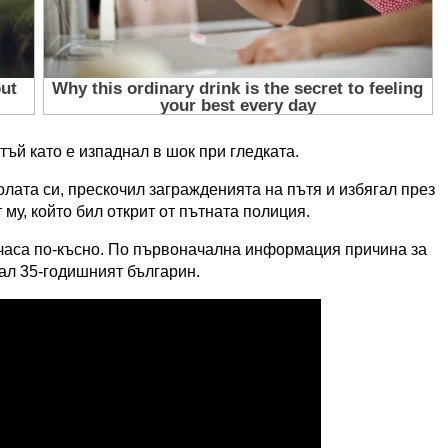
ъй като е изпаднал в шок при гледката.
лата си, прескочил загражденията на пътя и избягал през
му, който бил открит от пътната полиция.
 часа по-късно. По първоначална информация причина за
рал 35-годишният българин.