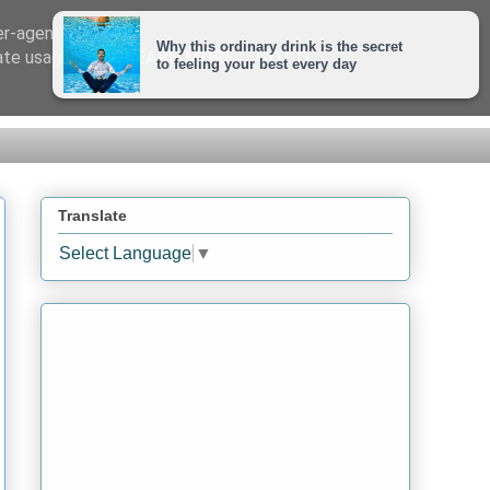
er-agent
rate usage
LEARN MORE
GOT IT
Translate
Select Language
▼