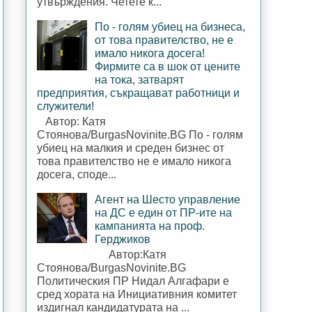
утвърждения. Четете к...
По - голям убиец на бизнеса,
от това правителство, не е
имало никога досега!
Фирмите са в шок от цените
на тока, затварят
предприятия, съкращават работници и
служители!
Автор: Катя
Стоянова/BurgasNovinite.BG По - голям
убиец на малкия и среден бизнес от
това правителство не е имало никога
досега, споде...
Агент на Шесто управление
на ДС е един от ПР-ите на
кампанията на проф.
Герджиков
Автор:Катя
Стоянова/BurgasNovinite.BG
Политическия ПР Нидал Алгафари е
сред хората на Инициативния комитет
издигнал кандидатурата на ...