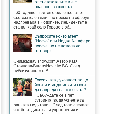
от състезателите и е с
опасност за живота
60-годишен зрител е бил блъснат от
състезателен джип по време на офроуд
надпревара в Родопите. Инцидентът е
станал край село Горово в об...
Въпросите които агент
"Наско" или Нидал Алгафари
поиска, но не пожела да
отговори
Снимка:slavishow.com Автор Катя
Стоянова/BurgasNovinite.BG След
публикуването в Bu...
Токсичната духовност: защо
йогата и медитацията могат
да навредят на психиката?
Събуждате се в пет
сутринта, за да успеете за
ранната медитация. След това следват
час йога, дихателни упражнения и