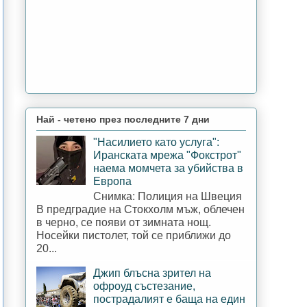
Най - четено през последните 7 дни
"Насилието като услуга":
Иранската мрежа "Фокстрот"
наема момчета за убийства в
Европа
Снимка: Полиция на Швеция
В предградие на Стокхолм мъж, облечен
в черно, се появи от зимната нощ.
Носейки пистолет, той се приближи до
20...
Джип блъсна зрител на
офроуд състезание,
пострадалият е баща на един