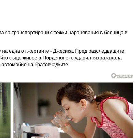
та са транспортирани с тежки наранявания в болница в
 на една от жертвите - Джесика. Пред разследващите
ойто също живее в Порденоне, е ударил тяхната кола
х автомобил на братовчедките.