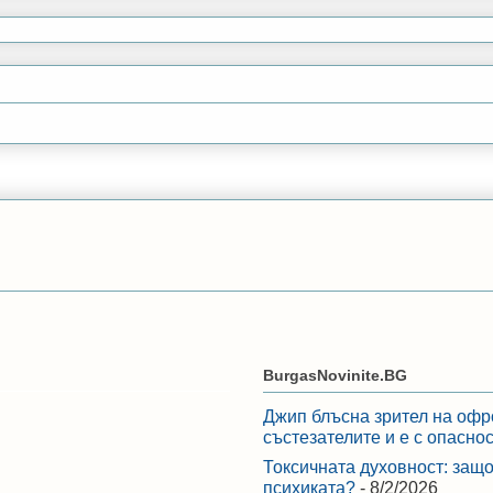
BurgasNovinite.BG
Джип блъсна зрител на офр
състезателите и е с опасно
Токсичната духовност: защо
психиката?
- 8/2/2026