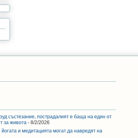
оуд състезание, пострадалият е баща на един от
ст за живота
- 8/2/2026
 йогата и медитацията могат да навредят на