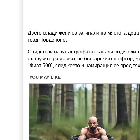
Двете млади жени са загинали на място, а деца
град Порденоне.
Свидетели на катастрофата станали родителите
съпрузите разказват, че българският шофьор, к
"Фиат 500", след което и намиращия се пред тя