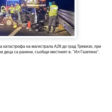
 катастрофа на магистрала А28 до град Тревизо, при
ки деца са ранени, съобщи местният в. "Ил Газетино".