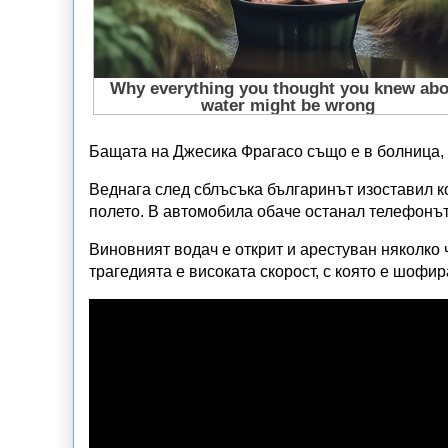
Бащата на Джесика Фрагасо също е в болница, т
Веднага след сблъсъка българинът изоставил ко
полето. В автомобила обаче останал телефонът 
Виновният водач е открит и арестуван няколко
трагедията е високата скорост, с която е шофи