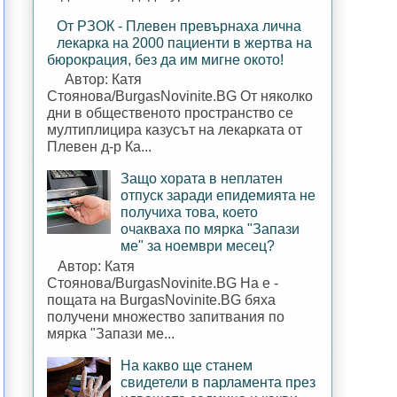
От РЗОК - Плевен превърнаха лична
лекарка на 2000 пациенти в жертва на
бюрокрация, без да им мигне окото!
Автор: Катя
Стоянова/BurgasNovinite.BG От няколко
дни в общественото пространство се
мултиплицира казусът на лекарката от
Плевен д-р Ка...
Защо хората в неплатен
отпуск заради епидемията не
получиха това, което
очакваха по мярка "Запази
ме" за ноември месец?
Автор: Катя
Стоянова/BurgasNovinite.BG На е -
пощата на BurgasNovinite.BG бяха
получени множество запитвания по
мярка "Запази ме...
На какво ще станем
свидетели в парламента през