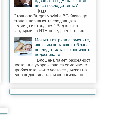
идващата седмица и какви
ще са последствията?
Катя
Стоянова/BurgasNovinite.BG Какво ще
стане в парламента следващата
седмица и отвъд нея? Зад всички
кандърми на ИТН определени от тях ...
Мозъкът изтрива спомените,
ако спим по-малко от 6 часа:
последствията от хроничното
недоспиване
Влошена памет, разсеяност,
постоянна умора - това са само част от
проблемите, които често се дължат на
една подценявана физиологична пот...