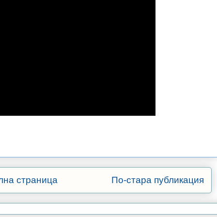
лна страница
По-стара публикация