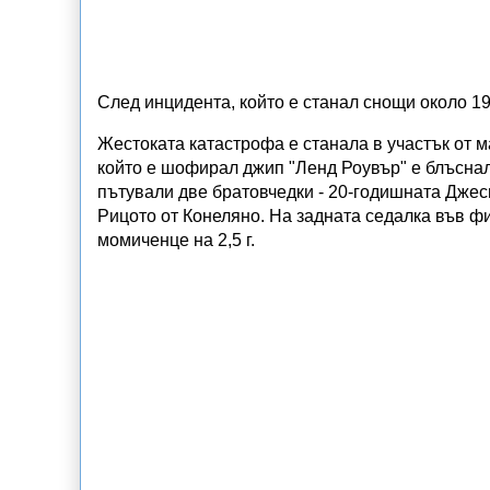
След инцидента, който е станал снощи около 19.
Жестоката катастрофа е станала в участък от 
който е шофирал джип "Ленд Роувър" е блъснал 
пътували две братовчедки - 20-годишната Дже
Рицото от Конеляно. На задната седалка във фи
момиченце на 2,5 г.