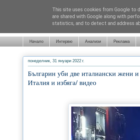
This site uses cookies from Google to de
are shared with Google along with perfo
statistics, and to detect and address a
Новини от Бургас, страната и света!
Начало
Интервю
Анализи
Реклама
понеделник, 31 януари 2022 г.
Българин уби две италиански жени и 
Италия и избяга/ видео