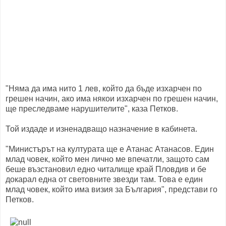
"Няма да има нито 1 лев, който да бъде изхарчен по
грешен начин, ако има някои изхарчен по грешен начин,
ще преследваме нарушителите", каза Петков.
Той издаде и изненадващо назначение в кабинета.
"Министърът на културата ще е Атанас Атанасов. Един
млад човек, който мен лично ме впечатли, защото сам
беше възстановил едно читалище край Пловдив и бе
докарал една от световните звезди там. Това е един
млад човек, който има визия за България", представи го
Петков.