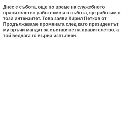
Днес е събота, още по време на служебното
правителство работехме и в събота, ще работим с
този интензитет. Това заяви Кирил Петков от
Продължаваме промяната след като президентът
му връчи мандат за съставяне на правителство, а
той веднага го върна изпълнен.