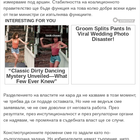
измерваме под аршин. Стабилността на коалиционното
правителство ще бъде функция на това колко добре всеки един
от тези министри си изпълнява функциите.
Разделението на властите ни кара да не казваме в този момент,
че трябва да си подаде оставката, Но ние не веднъж сме
заявявали, че не сме доволни от неговата работа. През
резултати, през инстутиционалност и през регулаторни органи
се надявам, че промяната в съдебната власт ще се случи.
Констиотуционните промени сме го задали като по-
дългосрочна задача. Но избирателите нямат търпение, нито