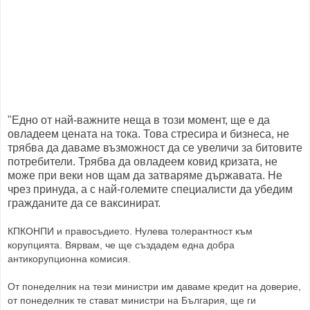
"Едно от най-важните неща в този момент, ще е да
овладеем цената на тока. Това стресира и бизнеса, не
трябва да даваме възможност да се увеличи за битовите
потребители. Трябва да овладеем ковид кризата, не
може при веки нов щам да затваряме държавата. Не
чрез принуда, а с най-големите специалисти да убедим
гражданите да се ваксинират.
КПКОНПИ и правосъдието. Нулева толерантност към
корупцията. Вярвам, че ще създадем една добра
антикорупционна комисия.
От понеделник на тези министри им даваме кредит на доверие,
от понеделник те стават министри на България, ще ги