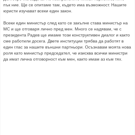
пък ние. Ще се опитаме там, където има възможност. Нашите
юристи изучават всеки един закон.
Всеки един министър след като се закълне става министър на
МС и ще отговаря лично пред мен. Много се надявам, че с
президента Радев ще имаме този конструктивен диалог и както
сме работили досега. Двете институции трябва да работят в
един глас за нашите външни партньори. Осъзнавам моята нова
роля като министър председател, че изисква всички министри
да имат лична отговорност към мен, както имам аз към тях.