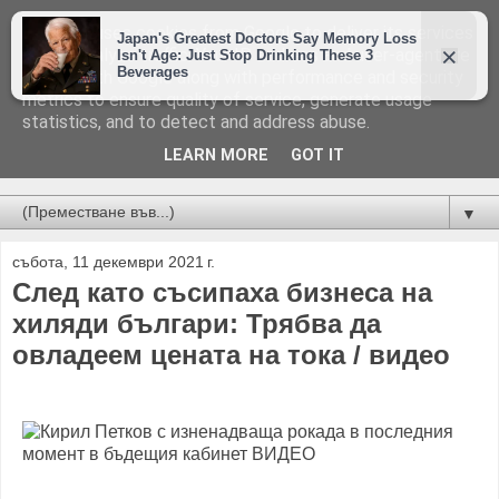
This site uses cookies from Google to deliver its services
and to analyze traffic. Your IP address and user-agent are
shared with Google along with performance and security
metrics to ensure quality of service, generate usage
statistics, and to detect and address abuse.
LEARN MORE
GOT IT
Новини от Бургас, страната и света!
▼
събота, 11 декември 2021 г.
След като съсипаха бизнеса на
хиляди българи: Трябва да
овладеем цената на тока / видео