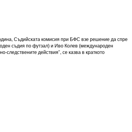
година, Съдийската комисия при БФС взе решение да спре
оден съдия по футзал) и Иво Колев (международен
но-следствените действия", се казва в краткото