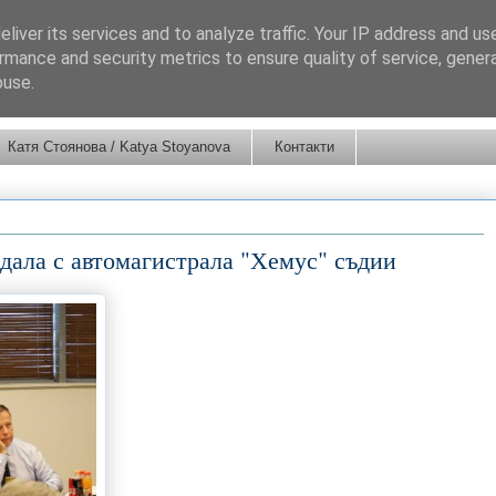
liver its services and to analyze traffic. Your IP address and us
rmance and security metrics to ensure quality of service, gene
buse.
Катя Стоянова / Katya Stoyanova
Контакти
дала с автомагистрала "Хемус" съдии