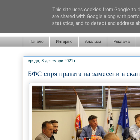
This site uses cookies from Google to de
are shared with Google along with perfo
statistics, and to detect and address a
Новини от Бургас, страната и света!
Начало
Интервю
Анализи
Реклама
сряда, 8 декември 2021 г.
БФС спря правата на замесени в скан