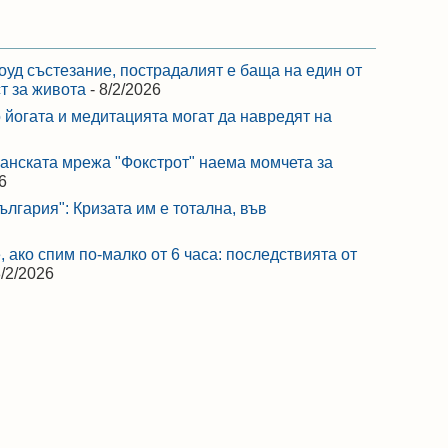
оуд състезание, пострадалият е баща на един от
ст за живота
- 8/2/2026
 йогата и медитацията могат да навредят на
ранската мрежа "Фокстрот" наема момчета за
6
лгария": Кризата им е тотална, във
 ако спим по-малко от 6 часа: последствията от
8/2/2026