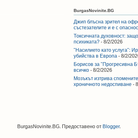
BurgasNovinite.BG
Джип блъсна зрител на офр
състезателите и е с опасно
Токсичната духовност: защо
психиката?
- 8/2/2026
"Насилието като услуга": И
убийства в Европа
- 8/2/202
Борисов за "Прогресивна Бъ
всичко
- 8/2/2026
Мозъкът изтрива спомените,
хроничното недоспиване
- 
BurgasNovinite.BG. Предоставено от
Blogger
.