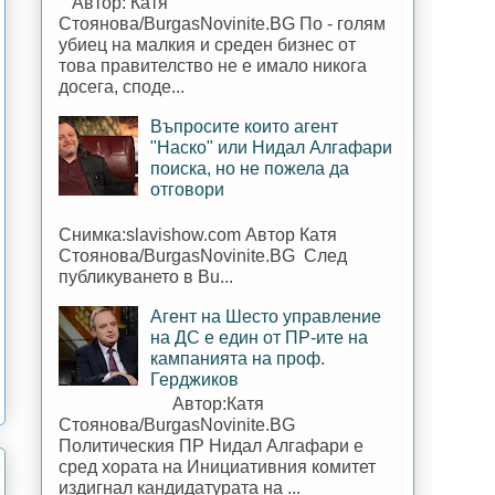
Автор: Катя
Стоянова/BurgasNovinite.BG По - голям
убиец на малкия и среден бизнес от
това правителство не е имало никога
досега, споде...
Въпросите които агент
"Наско" или Нидал Алгафари
поиска, но не пожела да
отговори
Снимка:slavishow.com Автор Катя
Стоянова/BurgasNovinite.BG След
публикуването в Bu...
Агент на Шесто управление
на ДС е един от ПР-ите на
кампанията на проф.
Герджиков
Автор:Катя
Стоянова/BurgasNovinite.BG
Политическия ПР Нидал Алгафари е
сред хората на Инициативния комитет
издигнал кандидатурата на ...