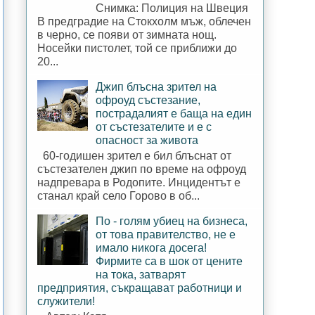
Снимка: Полиция на Швеция
В предградие на Стокхолм мъж, облечен
в черно, се появи от зимната нощ.
Носейки пистолет, той се приближи до
20...
Джип блъсна зрител на
офроуд състезание,
пострадалият е баща на един
от състезателите и е с
опасност за живота
60-годишен зрител е бил блъснат от
състезателен джип по време на офроуд
надпревара в Родопите. Инцидентът е
станал край село Горово в об...
По - голям убиец на бизнеса,
от това правителство, не е
имало никога досега!
Фирмите са в шок от цените
на тока, затварят
предприятия, съкращават работници и
служители!