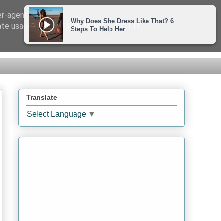
er-agent
rate usage
LEARN MORE
GOT IT
Translate
Select Language
▼