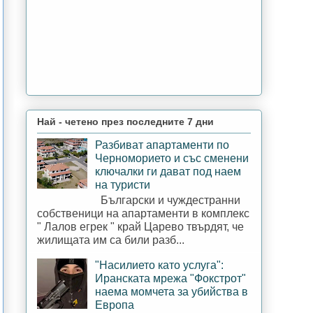
Най - четено през последните 7 дни
Разбиват апартаменти по
Черноморието и със сменени
ключалки ги дават под наем
на туристи
Български и чуждестранни
собственици на апартаменти в комплекс
" Лалов егрек " край Царево твърдят, че
жилищата им са били разб...
"Насилието като услуга":
Иранската мрежа "Фокстрот"
наема момчета за убийства в
Европа