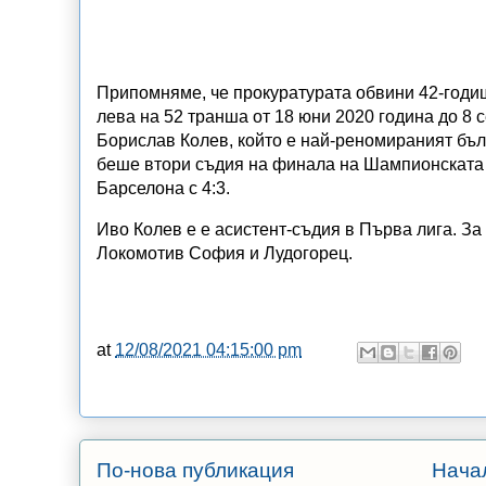
Припомняме, че прокуратурата обвини 42-годи
лева на 52 транша от 18 юни 2020 година до 8
Борислав Колев, който е най-реномираният бъл
беше втори съдия на финала на Шампионската 
Барселона с 4:3.
Иво Колев е е асистент-съдия в Първа лига. За
Локомотив София и Лудогорец.
at
12/08/2021 04:15:00 pm
По-нова публикация
Нача