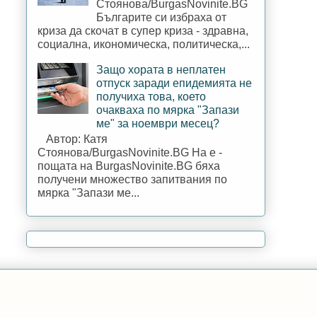
Стоянова/BurgasNovinite.BG
Българите си избраха от
криза да скочат в супер криза - здравна,
социална, икономическа, политическа,...
Защо хората в неплатен
отпуск заради епидемията не
получиха това, което
очакваха по мярка "Запази
ме" за ноември месец?
Автор: Катя
Стоянова/BurgasNovinite.BG На е -
пощата на BurgasNovinite.BG бяха
получени множество запитвания по
мярка "Запази ме...