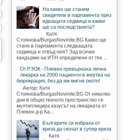
На какво ще станем
свидетели в парламента през
идващата седмица и какви
ще са последствията?
Катя
Стоянова/BurgasNovinite.BG Какво ще
стане в парламента следващата
седмица и отвъд нея? Зад всички
кандърми на ИТН определени от тях ...
От РЗОК - Плевен превърнаха лична
лекарка на 2000 пациенти в жертва на
бюрокрация, без да им мигне окото!
Автор: Катя
Стоянова/BurgasNovinite.BG От няколко
дни в общественото пространство се
мултиплицира казусът на лекарката от
Плевен д-р Ка...
Българите си избраха от
криза да скочат в супер криза
Катя