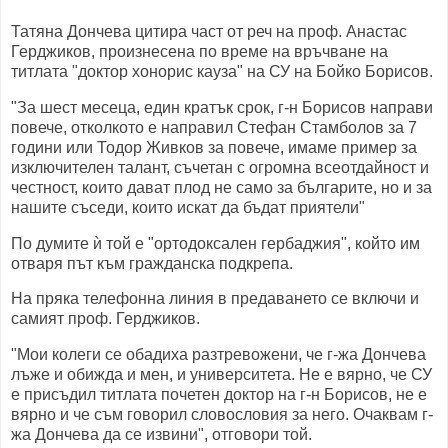
Татяна Дончева цитира част от реч на проф. Анастас
Герджиков, произнесена по време на връчване на
титлата "доктор хонорис кауза" на СУ на Бойко Борисов.
"За шест месеца, един кратък срок, г-н Борисов направи
повече, отколкото е направил Стефан Стамболов за 7
години или Тодор Живков за повече, имаме пример за
изключителен талант, съчетан с огромна всеотдайност и
честност, които дават плод не само за българите, но и за
нашите съседи, които искат да бъдат приятели"
По думите ѝ той е "ортодоксален гербаджия", който им
отваря път към гражданска подкрепа.
На пряка телефонна линия в предаването се включи и
самият проф. Герджиков.
"Мои колеги се обадиха разтревожени, че г-жа Дончева
лъже и обижда и мен, и университета. Не е вярно, че СУ
е присъдил титлата почетен доктор на г-н Борисов, не е
вярно и че съм говорил словословия за него. Очаквам г-
жа Дончева да се извини", отговори той.