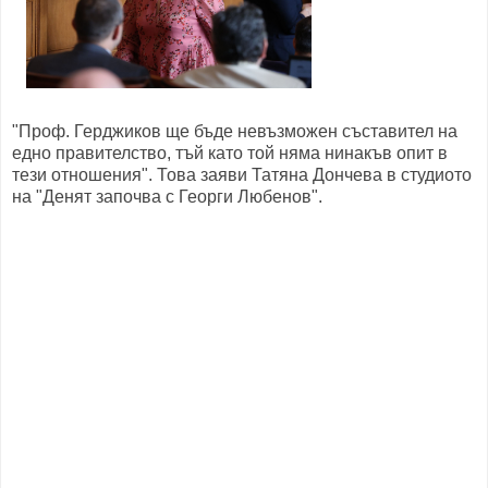
"Проф. Герджиков ще бъде невъзможен съставител на
едно правителство, тъй като той няма нинакъв опит в
тези отношения". Това заяви Татяна Дончева в студиото
на "Денят започва с Георги Любенов".