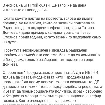
В ефира на БНТ той обяви, ще започне да дава
интервюта от понеделник.
Когато кажете партии на протеста, трябва да имате
предвид, че не всички, които са заявили подкрепа за
Радев, ще да го подкрепят ефективно, заяви Татяна
Дончева и даде пример с кандидатурата на Петър
Стоянов преди години, когато всички го подкрпели само
на думи.
Проектът Петков-Василев изповядва радикални
проблеми в съдебната система, без те да са доминанта
и без да има голямо разбиране там, коментира още
Дончева.
Според нея "Продължаваме промяната", ДБ и ИБГНИ
трябва да си взаимодействат, като "Продължаваме
промяната" да поеме повече тежест в икономиката, ДБ
да поеме по-големия товар върху съдебната реформа, а
ИБГНИ да поеме социалната политика, изрази свободно
и безгрижно мераците си лъжещата в национален ефир
госпожа. Която очевадно не възприема, че