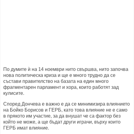
По думите ѝ на 14 ноември нито свършва, нито започва
нова политическа криза и ще е много трудно да се
състави правителство на базата на един много
фрагментарен парламент и хора, които работят зад
кулисите.
Според Дончева е важно е да се минимизира влиянието
на Бойко Борисов и ГЕРБ, като това влияние не е само
в прякото им участие, за да внушат че са фактор без
който не може, а ще бъдат други играчи, върху които
ГЕРБ имат влияние.