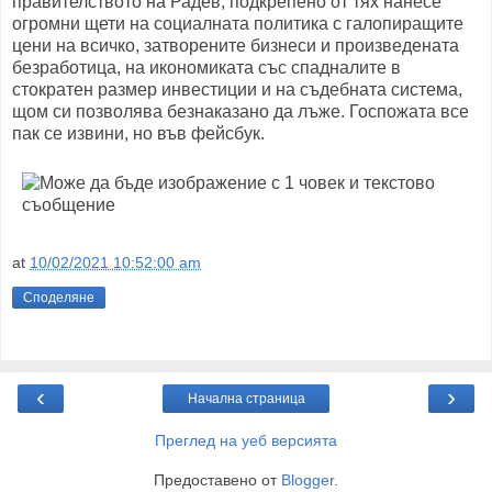
правителството на Радев, подкрепено от тях нанесе
огромни щети на социалната политика с галопиращите
цени на всичко, затворените бизнеси и произведената
безработица, на икономиката със спадналите в
стократен размер инвестиции и на съдебната система,
щом си позволява безнаказано да лъже. Госпожата все
пак се извини, но във фейсбук.
at
10/02/2021 10:52:00 am
Споделяне
‹
›
Начална страница
Преглед на уеб версията
Предоставено от
Blogger
.