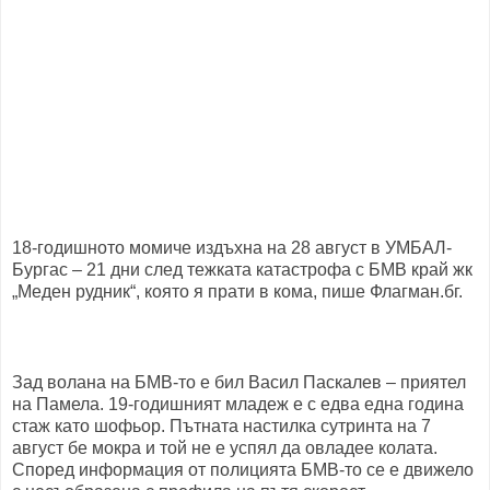
18-годишното момиче издъхна на 28 август в УМБАЛ-
Бургас – 21 дни след тежката катастрофа с БМВ край жк
„Меден рудник“, която я прати в кома, пише Флагман.бг.
Зад волана на БМВ-то е бил Васил Паскалев – приятел
на Памела. 19-годишният младеж е с едва една година
стаж като шофьор. Пътната настилка сутринта на 7
август бе мокра и той не е успял да овладее колата.
Според информация от полицията БМВ-то се е движело