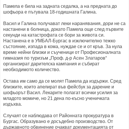
Памела е била на задната седалка, а на предната до
шофьора е пътувала 18-годишната Галина.
Васил и Галина получават леки наранявания, дори не са
настанени в болница, докато Памела още след първите
секунди на катастрофата се бори за живота си.
Настанена е в УМБАЛ-Бургас в изключително тежко
състояние, изпада в кома, нуждае се и от кръв. За нула
време нейни близки и съученици от Професионалната
гимназия по туризъм „Проф. д-р Асен Златаров“
организират дарителска кампания и събират
необходимото количество.
Остава им само да се молят Памела да издържи. Сред
близките, които апелират във фейсбук за дарение и
шофьорът Васил. Лекарите полагат всички усилия за
младото момиче, но 21 дена по-късно ученичката
издъхва.
Случаят се наблюдава от Районната прокуратура в
Бургас. Образувано е досъдебно производство. От
държавното обвинение очакват документацията от