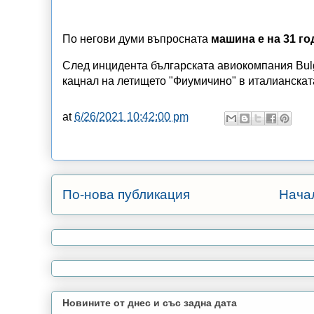
По негови думи въпросната
машина е на 31 го
След инцидента българската авиокомпания Bulgar
кацнал на летището "Фиумичино" в италианскат
at
6/26/2021 10:42:00 pm
По-нова публикация
Нача
Новините от днес и със задна дата