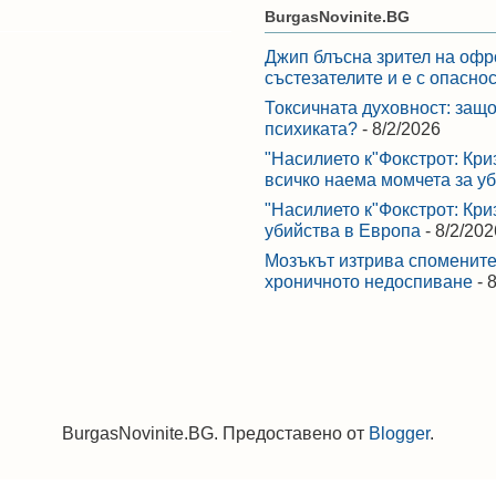
BurgasNovinite.BG
Джип блъсна зрител на офр
състезателите и е с опасно
Токсичната духовност: защо
психиката?
- 8/2/2026
"Насилието к"Фокстрот: Кри
всичко наема момчета за у
"Насилието к"Фокстрот: Кри
убийства в Европа
- 8/2/202
Мозъкът изтрива спомените,
хроничното недоспиване
- 
BurgasNovinite.BG. Предоставено от
Blogger
.