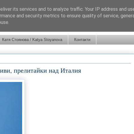
liver its services and to analyze traffic. Your IP address and us
rmance and security metrics to ensure quality of service, gene
buse.
Катя Стоянова / Katya Stoyanova
Контакти
риви, прелитайки над Италия