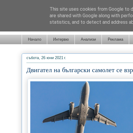
This site uses cookies from Google to de
are shared with Google along with perfo
statistics, and to detect and address a
Новини от Бургас, страната и света!
Начало
Интервю
Анализи
Реклама
събота, 26 юни 2021 г.
Двигател на български самолет се вз