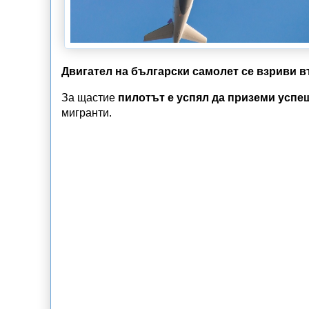
Двигател на български самолет се взриви в
За щастие
пилотът е успял да приземи усп
мигранти.