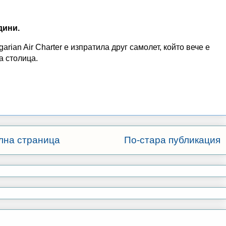
дини.
ian Air Charter е изпратила друг самолет, който вече е
а столица.
лна страница
По-стара публикация