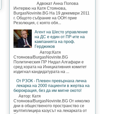
Адвокат Анна Попова
Интервю на Катя Стоянова,
BurgasNovinite.BG На 19 декември 2011
г. Общото събрание на ООН прие
Резолюция, с която обя...
Агент на Шесто управление
на ДС е един от ПР-ите на
кампанията на проф.
Герджиков
Автор:Катя
Стоянова/BurgasNovinite.BG
Политическия ПР Нидал Алгафари е
сред хората на Инициативния комитет
издигнал кандидатурата на ...
От РЗОК - Плевен превърнаха лична
лекарка на 2000 пациенти в жертва на
бюрокрация, без да им мигне окото!
Автор: Катя
Стоянова/BurgasNovinite.BG От няколко
дни в общественото пространство се
мултиплицира казусът на лекарката от