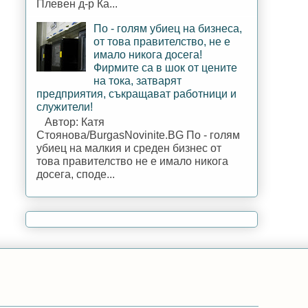
Плевен д-р Ка...
По - голям убиец на бизнеса,
от това правителство, не е
имало никога досега!
Фирмите са в шок от цените
на тока, затварят
предприятия, съкращават работници и
служители!
Автор: Катя
Стоянова/BurgasNovinite.BG По - голям
убиец на малкия и среден бизнес от
това правителство не е имало никога
досега, споде...