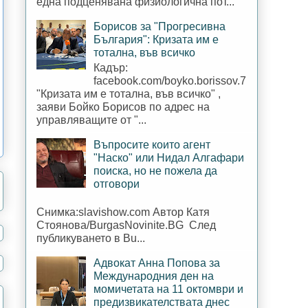
една подценявана физиологична пот...
Борисов за "Прогресивна
България": Кризата им е
тотална, във всичко
Кадър:
facebook.com/boyko.borissov.7
"Кризата им е тотална, във всичко" ,
заяви Бойко Борисов по адрес на
управляващите от "...
Въпросите които агент
"Наско" или Нидал Алгафари
поиска, но не пожела да
отговори
Снимка:slavishow.com Автор Катя
Стоянова/BurgasNovinite.BG След
публикуването в Bu...
Адвокат Анна Попова за
Международния ден на
момичетата на 11 октомври и
предизвикателствата днес