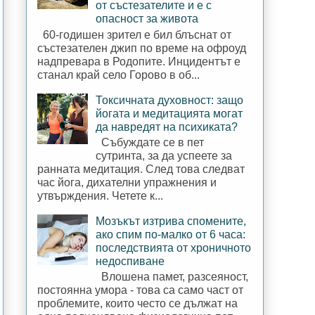
от състезателите и е с
опасност за живота
60-годишен зрител е бил блъснат от
състезателен джип по време на офроуд
надпревара в Родопите. Инцидентът е
станал край село Горово в об...
Токсичната духовност: защо
йогата и медитацията могат
да навредят на психиката?
Събуждате се в пет
сутринта, за да успеете за
ранната медитация. След това следват
час йога, дихателни упражнения и
утвърждения. Четете к...
Мозъкът изтрива спомените,
ако спим по-малко от 6 часа:
последствията от хроничното
недоспиване
Влошена памет, разсеяност,
постоянна умора - това са само част от
проблемите, които често се дължат на