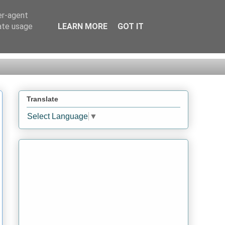
er-agent
rate usage
LEARN MORE
GOT IT
Translate
Select Language
▼