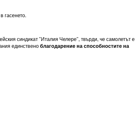
в гасенето.
ейския синдикат "Италия Челере", твърди, че самолетът е
тания единствено
благодарение на способностите на