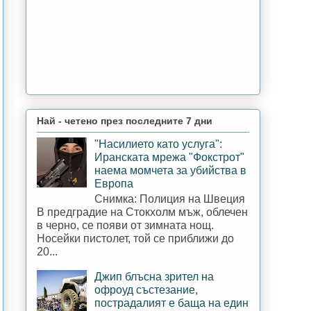
Най - четено през последните 7 дни
"Насилието като услуга":
Иранската мрежа "Фокстрот"
наема момчета за убийства в
Европа
Снимка: Полиция на Швеция
В предградие на Стокхолм мъж, облечен
в черно, се появи от зимната нощ.
Носейки пистолет, той се приближи до
20...
Джип блъсна зрител на
офроуд състезание,
пострадалият е баща на един