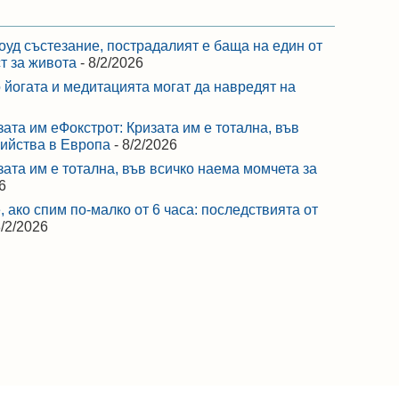
оуд състезание, пострадалият е баща на един от
ст за живота
- 8/2/2026
 йогата и медитацията могат да навредят на
зата им еФокстрот: Кризата им е тотална, във
бийства в Европа
- 8/2/2026
зата им е тотална, във всичко наема момчета за
6
 ако спим по-малко от 6 часа: последствията от
8/2/2026