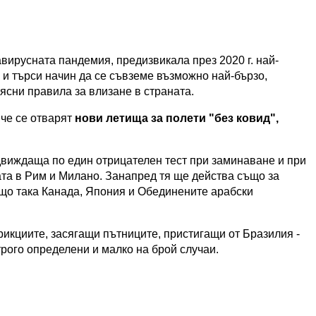
вирусната пандемия, предизвикала през 2020 г. най-
 и търси начин да се съвземе възможно най-бързо,
 ясни правила за влизане в страната.
 че се отварят
нови летища за полети "без ковид",
едвиждаща по един отрицателен тест при заминаване и при
та в Рим и Милано. Занапред тя ще действа също за
що така Канада, Япония и Обединените арабски
рикциите, засягащи пътниците, пристигащи от Бразилия -
трого определени и малко на брой случаи.