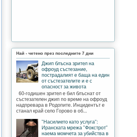
Най - четено през последните 7 дни
Джип блъсна зрител на
офроуд състезание,
пострадалият е баща на един
от състезателите и е с
опасност за живота
60-годишен зрител е бил блъснат от
състезателен джип по време на офроуд
надпревара в Родопите. Инцидентът е
станал край село Горово в об...
"Насилието като услуга":
Иранската мрежа "Фокстрот"
наема момчета за убийства в