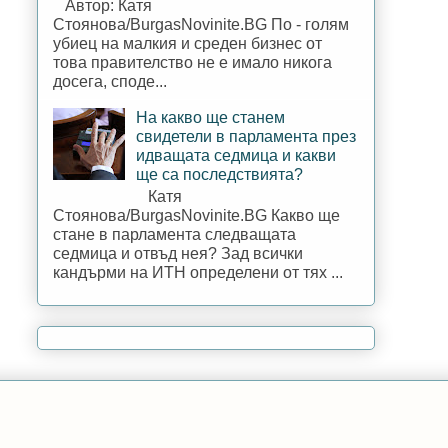
Автор: Катя
Стоянова/BurgasNovinite.BG По - голям
убиец на малкия и среден бизнес от
това правителство не е имало никога
досега, споде...
На какво ще станем
свидетели в парламента през
идващата седмица и какви
ще са последствията?
Катя
Стоянова/BurgasNovinite.BG Какво ще
стане в парламента следващата
седмица и отвъд нея? Зад всички
кандърми на ИТН определени от тях ...