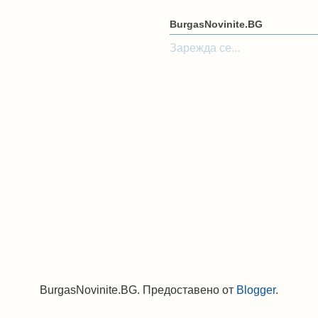
BurgasNovinite.BG
Зарежда се...
BurgasNovinite.BG. Предоставено от
Blogger
.