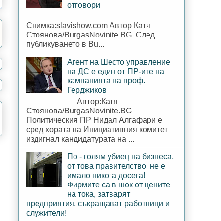
отговори
Снимка:slavishow.com Автор Катя
Стоянова/BurgasNovinite.BG След
публикуването в Bu...
Агент на Шесто управление
на ДС е един от ПР-ите на
кампанията на проф.
Герджиков
Автор:Катя
Стоянова/BurgasNovinite.BG
Политическия ПР Нидал Алгафари е
сред хората на Инициативния комитет
издигнал кандидатурата на ...
По - голям убиец на бизнеса,
от това правителство, не е
имало никога досега!
Фирмите са в шок от цените
на тока, затварят
предприятия, съкращават работници и
служители!