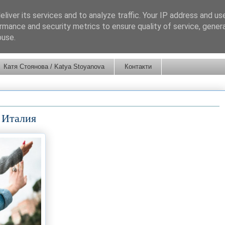
liver its services and to analyze traffic. Your IP address and us
rmance and security metrics to ensure quality of service, gene
buse.
Катя Стоянова / Katya Stoyanova
Контакти
 Италия