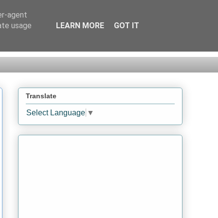
er-agent
rate usage
LEARN MORE
GOT IT
Translate
Select Language
▼