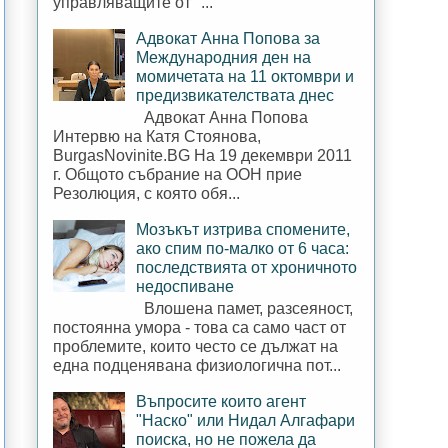
управляващите от "...
Адвокат Анна Попова за
Международния ден на
момичетата на 11 октомври и
предизвикателствата днес
Адвокат Анна Попова
Интервю на Катя Стоянова,
BurgasNovinite.BG На 19 декември 2011
г. Общото събрание на ООН прие
Резолюция, с която обя...
Мозъкът изтрива спомените,
ако спим по-малко от 6 часа:
последствията от хроничното
недоспиване
Влошена памет, разсеяност,
постоянна умора - това са само част от
проблемите, които често се дължат на
една подценявана физиологична пот...
Въпросите които агент
"Наско" или Нидал Алгафари
поиска, но не пожела да