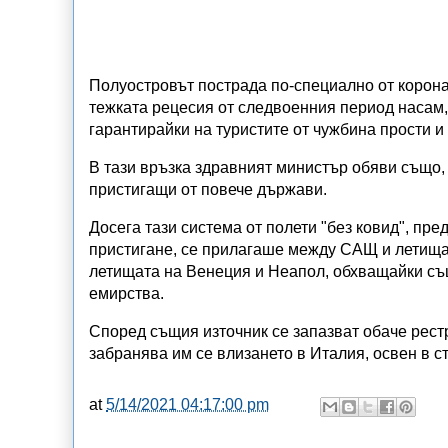
Полуостровът пострада по-специално от корона
тежката рецесия от следвоенния период насам,
гарантирайки на туристите от чужбина прости и
В тази връзка здравният министър обяви също,
пристигащи от повече държави.
Досега тази система от полети "без ковид", пр
пристигане, се прилагаше между САЩ и летища
летищата на Венеция и Неапол, обхващайки съ
емирства.
Според същия източник се запазват обаче рест
забранява им се влизането в Италия, освен в с
at
5/14/2021 04:17:00 pm