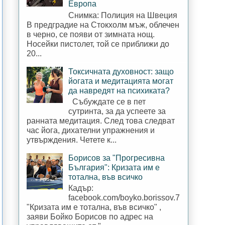
Европа
Снимка: Полиция на Швеция
В предградие на Стокхолм мъж, облечен
в черно, се появи от зимната нощ.
Носейки пистолет, той се приближи до
20...
Токсичната духовност: защо
йогата и медитацията могат
да навредят на психиката?
Събуждате се в пет
сутринта, за да успеете за
ранната медитация. След това следват
час йога, дихателни упражнения и
утвърждения. Четете к...
Борисов за "Прогресивна
България": Кризата им е
тотална, във всичко
Кадър:
facebook.com/boyko.borissov.7
"Кризата им е тотална, във всичко" ,
заяви Бойко Борисов по адрес на