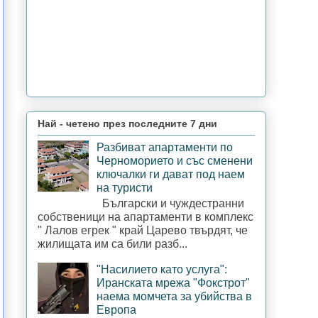
Най - четено през последните 7 дни
Разбиват апартаменти по
Черноморието и със сменени
ключалки ги дават под наем
на туристи
Български и чуждестранни
собственици на апартаменти в комплекс
" Лалов егрек " край Царево твърдят, че
жилищата им са били разб...
"Насилието като услуга":
Иранската мрежа "Фокстрот"
наема момчета за убийства в
Европа