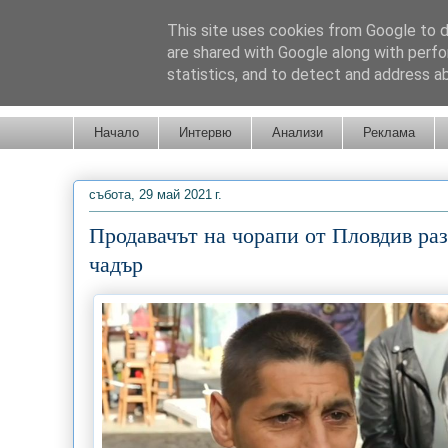
This site uses cookies from Google to de
are shared with Google along with perfo
statistics, and to detect and address a
Новини от Бургас, страната и света!
Начало
Интервю
Анализи
Реклама
събота, 29 май 2021 г.
Продавачът на чорапи от Пловдив раз
чадър