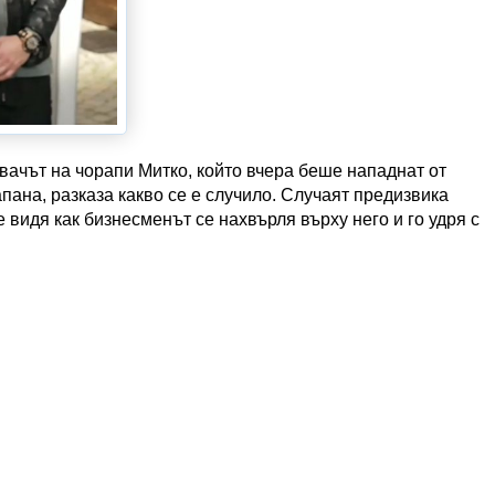
вачът на чорапи Митко, който вчера беше нападнат от
пана, разказа какво се е случило. Случаят предизвика
е видя как бизнесменът сe нахвърля върху него и го удря с