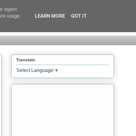
er-agent
rate usage
LEARN MORE
GOT IT
Translate
Select Language
▼