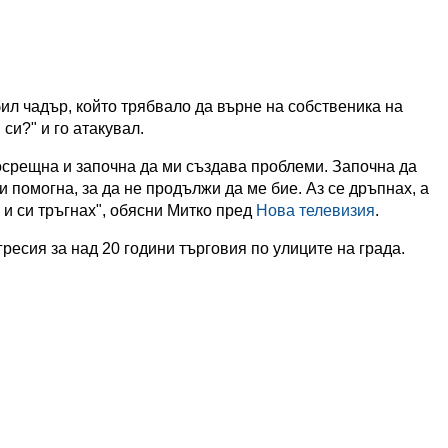
ил чадър, който трябвало да върне на собственика на
 си?" и го атакувал.
посрещна и започна да ми създава проблеми. Започна да
 помогна, за да не продължи да ме бие. Аз се дръпнах, а
 и си тръгнах", обясни Митко пред
Нова телевизия
.
агресия за над 20 години търговия по улиците на града.