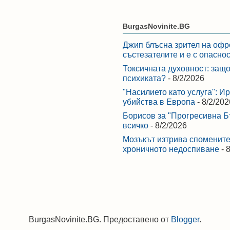
BurgasNovinite.BG
Джип блъсна зрител на офр
състезателите и е с опасно
Токсичната духовност: защо
психиката?
- 8/2/2026
"Насилието като услуга": И
убийства в Европа
- 8/2/202
Борисов за "Прогресивна Бъ
всичко
- 8/2/2026
Мозъкът изтрива спомените,
хроничното недоспиване
- 
BurgasNovinite.BG. Предоставено от
Blogger
.