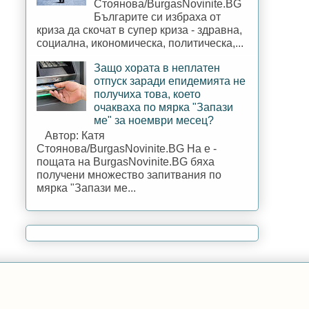
Стоянова/BurgasNovinite.BG
Българите си избраха от
криза да скочат в супер криза - здравна,
социална, икономическа, политическа,...
Защо хората в неплатен
отпуск заради епидемията не
получиха това, което
очакваха по мярка "Запази
ме" за ноември месец?
Автор: Катя
Стоянова/BurgasNovinite.BG На е -
пощата на BurgasNovinite.BG бяха
получени множество запитвания по
мярка "Запази ме...