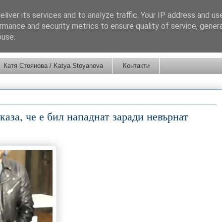
liver its services and to analyze traffic. Your IP address and us
rmance and security metrics to ensure quality of service, gene
buse.
Катя Стоянова / Katya Stoyanova
Контакти
каза, че е бил нападнат заради невърнат