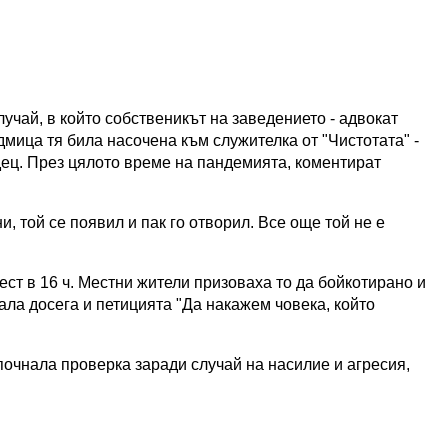
учай, в който собственикът на заведението - адвокат
мица тя била насочена към служителка от "Чистотата" -
идец. През цялото време на пандемията, коментират
, той се появил и пак го отворил. Все още той не е
ст в 16 ч. Местни жители призоваха то да бойкотирано и
ала досега и петицията "Да накажем човека, който
почнала проверка заради случай на насилие и агресия,