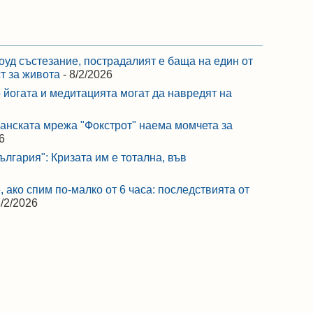
оуд състезание, пострадалият е баща на един от
ст за живота
- 8/2/2026
 йогата и медитацията могат да навредят на
ранската мрежа "Фокстрот" наема момчета за
6
лгария": Кризата им е тотална, във
 ако спим по-малко от 6 часа: последствията от
8/2/2026