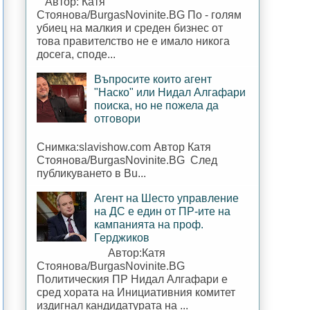
Автор: Катя
Стоянова/BurgasNovinite.BG По - голям
убиец на малкия и среден бизнес от
това правителство не е имало никога
досега, споде...
Въпросите които агент
"Наско" или Нидал Алгафари
поиска, но не пожела да
отговори
Снимка:slavishow.com Автор Катя
Стоянова/BurgasNovinite.BG След
публикуването в Bu...
Агент на Шесто управление
на ДС е един от ПР-ите на
кампанията на проф.
Герджиков
Автор:Катя
Стоянова/BurgasNovinite.BG
Политическия ПР Нидал Алгафари е
сред хората на Инициативния комитет
издигнал кандидатурата на ...