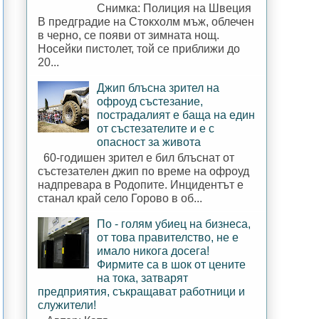
Снимка: Полиция на Швеция
В предградие на Стокхолм мъж, облечен
в черно, се появи от зимната нощ.
Носейки пистолет, той се приближи до
20...
Джип блъсна зрител на
офроуд състезание,
пострадалият е баща на един
от състезателите и е с
опасност за живота
60-годишен зрител е бил блъснат от
състезателен джип по време на офроуд
надпревара в Родопите. Инцидентът е
станал край село Горово в об...
По - голям убиец на бизнеса,
от това правителство, не е
имало никога досега!
Фирмите са в шок от цените
на тока, затварят
предприятия, съкращават работници и
служители!