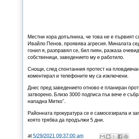
Местни хора допълниха, че това не е първият сл
Ивайло Пенов, проявява агресия. Миналата сед
гонил я, разправял се, бил пиян, разказа очев
собственици, заведението му е работило.
Снощи, след спонтанния протест на пловдивчани
коментирал и телефоните му са изключени.
Днес пред заведението отново е планиран проте
затворено. Близо 3000 подписа пък вече е събр
нападна Митко".
Районната прокуратура се е самосезирала и за
която трябва да продължи 5 дни.
at
5/29/2021 09:37:00 am