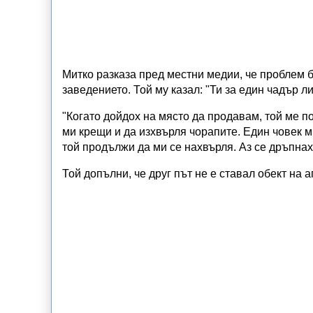
Митко разказа пред местни медии, че проблем б
заведението. Той му казал: "Ти за един чадър ли
"Когато дойдох на място да продавам, той ме 
ми крещи и да изхвърля чорапите. Един човек ми
той продължи да ми се нахвърля. Аз се дръпнах
Той допълни, че друг път не е ставал обект на 