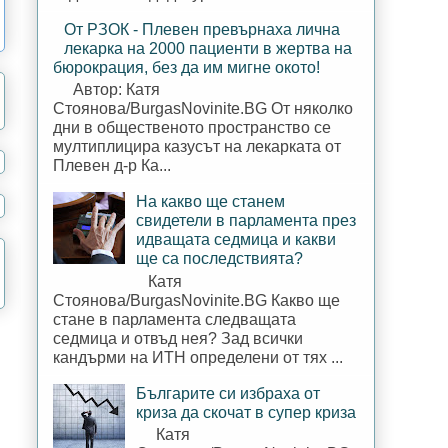
От РЗОК - Плевен превърнаха лична
лекарка на 2000 пациенти в жертва на
бюрокрация, без да им мигне окото!
Автор: Катя
Стоянова/BurgasNovinite.BG От няколко
дни в общественото пространство се
мултиплицира казусът на лекарката от
Плевен д-р Ка...
На какво ще станем
свидетели в парламента през
идващата седмица и какви
ще са последствията?
Катя
Стоянова/BurgasNovinite.BG Какво ще
стане в парламента следващата
седмица и отвъд нея? Зад всички
кандърми на ИТН определени от тях ...
Българите си избраха от
криза да скочат в супер криза
Катя