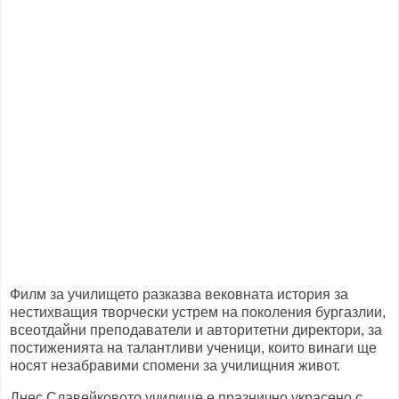
Филм за училището разказва вековната история за
нестихващия творчески устрем на поколения бургазлии,
всеотдайни преподаватели и авторитетни директори, за
постиженията на талантливи ученици, които винаги ще
носят незабравими спомени за училищния живот.
Днес Славейковото училище е празнично украсено с