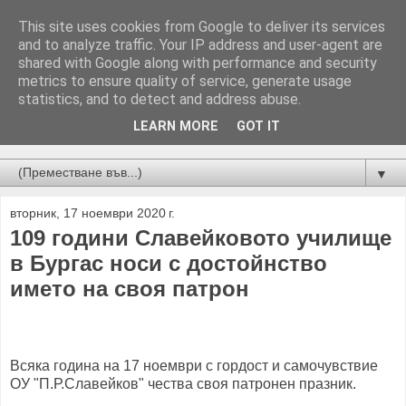
This site uses cookies from Google to deliver its services
and to analyze traffic. Your IP address and user-agent are
shared with Google along with performance and security
metrics to ensure quality of service, generate usage
statistics, and to detect and address abuse.
LEARN MORE
GOT IT
Новини от Бургас, страната и света!
▼
вторник, 17 ноември 2020 г.
109 години Славейковото училище
в Бургас носи с достойнство
името на своя патрон
Всяка година на 17 ноември с гордост и самочувствие
ОУ "П.Р.Славейков" чества своя патронен празник.