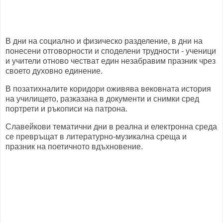
В дни на социално и физическо разделение, в дни на
понесени отговорности и споделени трудности - ученици
и учители отново честват един незабравим празник чрез
своето духовно единение.
В позатихналите коридори оживява вековната история
на училището, разказана в документи и снимки сред
портрети и ръкописи на патрона.
Славейкови тематични дни в реална и електронна среда
се превръщат в литературно-музикална среща и
празник на поетичното вдъхновение.