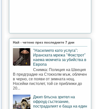
Най - четено през последните 7 дни
"Насилието като услуга":
Иранската мрежа "Фокстрот"
наема момчета за убийства в
Европа
Снимка: Полиция на Швеция
В предградие на Стокхолм мъж, облечен
в черно, се появи от зимната нощ.
Носейки пистолет, той се приближи до
20...
Джип блъсна зрител на
офроуд състезание,
пострадалият е баща на един