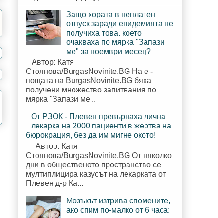
Защо хората в неплатен
отпуск заради епидемията не
получиха това, което
очакваха по мярка "Запази
ме" за ноември месец?
Автор: Катя
Стоянова/BurgasNovinite.BG На е -
пощата на BurgasNovinite.BG бяха
получени множество запитвания по
мярка "Запази ме...
От РЗОК - Плевен превърнаха лична
лекарка на 2000 пациенти в жертва на
бюрокрация, без да им мигне окото!
Автор: Катя
Стоянова/BurgasNovinite.BG От няколко
дни в общественото пространство се
мултиплицира казусът на лекарката от
Плевен д-р Ка...
Мозъкът изтрива спомените,
ако спим по-малко от 6 часа: