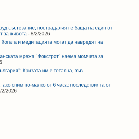
оуд състезание, пострадалият е баща на един от
ст за живота
- 8/2/2026
 йогата и медитацията могат да навредят на
ранската мрежа "Фокстрот" наема момчета за
6
лгария": Кризата им е тотална, във
 ако спим по-малко от 6 часа: последствията от
8/2/2026