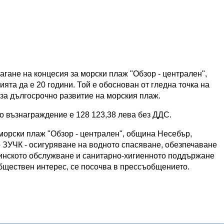
агане на концесия за морски плаж "Обзор - централен",
ята да е 20 години. Той е обоснован от гледна точка на
 за дългосрочно развитие на морския плаж.
 възнаграждение е 128 123,38 лева без ДДС.
морски плаж "Обзор - централен", община Несебър,
о ЗУЧК - осигуряване на водното спасяване, обезпечаване
инското обслужване и санитарно-хигиенното поддържане
обществен интерес, се посочва в прессъобщението.