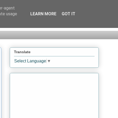
er-agent
rate usage
LEARN MORE
GOT IT
Translate
Select Language
▼