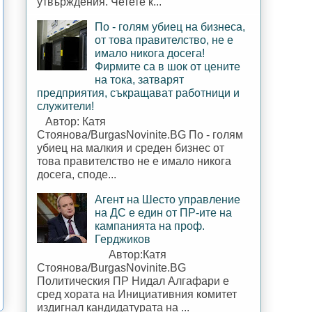
утвърждения. Четете к...
По - голям убиец на бизнеса,
от това правителство, не е
имало никога досега!
Фирмите са в шок от цените
на тока, затварят
предприятия, съкращават работници и
служители!
Автор: Катя
Стоянова/BurgasNovinite.BG По - голям
убиец на малкия и среден бизнес от
това правителство не е имало никога
досега, споде...
Агент на Шесто управление
на ДС е един от ПР-ите на
кампанията на проф.
Герджиков
Автор:Катя
Стоянова/BurgasNovinite.BG
Политическия ПР Нидал Алгафари е
сред хората на Инициативния комитет
издигнал кандидатурата на ...