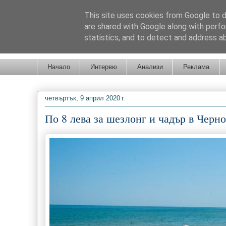
This site uses cookies from Google to de
are shared with Google along with perfo
statistics, and to detect and address a
Новини от Бургас, страната и света!
Начало
Интервю
Анализи
Реклама
четвъртък, 9 април 2020 г.
По 8 лева за шезлонг и чадър в Черн