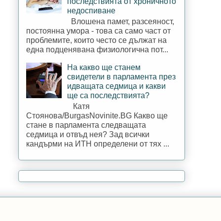
последствията от хроничното
недоспиване
Влошена памет, разсеяност,
постоянна умора - това са само част от
проблемите, които често се дължат на
една подценявана физиологична пот...
На какво ще станем
свидетели в парламента през
идващата седмица и какви
ще са последствията?
Катя
Стоянова/BurgasNovinite.BG Какво ще
стане в парламента следващата
седмица и отвъд нея? Зад всички
кандърми на ИТН определени от тях ...