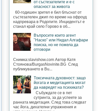
от състезателите и е с
опасност за живота
60-годишен зрител е бил блъснат от
състезателен джип по време на офроуд
надпревара в Родопите. Инцидентът е
станал край село Горово в об...
Въпросите които агент
"Наско" или Нидал Алгафари
поиска, но не пожела да
отговори
Снимка:slavishow.com Автор Катя
Стоянова/BurgasNovinite.BG След
публикуването в Bu...
Токсичната духовност: защо
йогата и медитацията могат
да навредят на психиката?
Събуждате се в пет
сутринта, за да успеете за
ранната медитация. След това следват
час йога, дихателни упражнения и