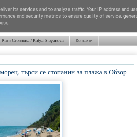
liver its services and to analyze traffic. Your IP address and us
rmance and security metrics to ensure quality of service, gene
buse.
Катя Стоянова / Katya Stoyanova
Контакти
оморец, търси се стопанин за плажа в Обзор