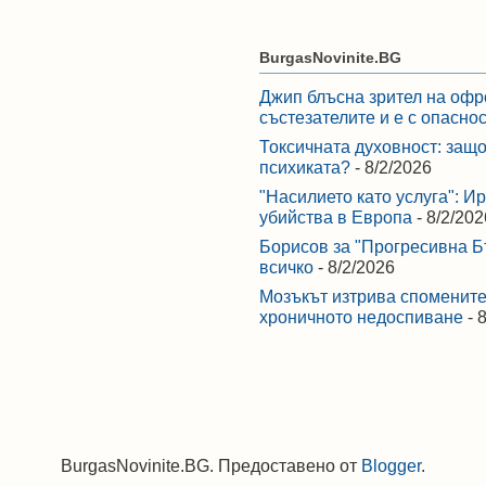
BurgasNovinite.BG
Джип блъсна зрител на офр
състезателите и е с опасно
Токсичната духовност: защо
психиката?
- 8/2/2026
"Насилието като услуга": И
убийства в Европа
- 8/2/202
Борисов за "Прогресивна Бъ
всичко
- 8/2/2026
Мозъкът изтрива спомените,
хроничното недоспиване
- 
BurgasNovinite.BG. Предоставено от
Blogger
.