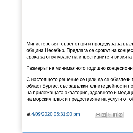
Министерският съвет откри и процедура за възл
община Несебър. Предлага се срокът на концеси
срока за откупуване на инвестициите и визията
Размерът на минималното годишно концесионно
С настоящото решение се цели да се обезпечи 
област Бургас, със задължителните дейности п
на прилежащата акватория, здравното и медиц
на морския плаж и предоставяне на услуги от 
at
4/09/2020 05:31:00 pm