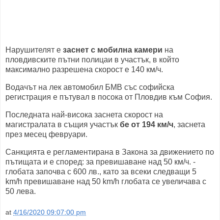
Нарушителят е
заснет с мобилна камери
на
пловдивските пътни полицаи в участък, в който
максимално разрешена скорост е 140 км/ч.
Водачът на лек автомобил БМВ със софийска
регистрация е пътувал в посока от Пловдив към София.
Последната най-висока заснета скорост на
магистралата в същия участък
бе от 194 км/ч
, заснета
през месец февруари.
Санкцията е регламентирана в Закона за движението по
пътищата и е според: за превишаване над 50 км/ч. -
глобата започва с 600 лв., като за всеки следващи 5
km/h превишаване над 50 km/h глобата се увеличава с
50 лева.
at
4/16/2020 09:07:00 pm