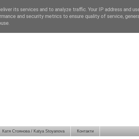
liver its services and to analyze traffic. Your IP address and us
rmance and security metrics to ensure quality of service, gene
buse.
Катя Стоянова / Katya Stoyanova
Контакти