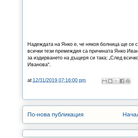
Надеждата на Янко е, че някоя болница ще се 
всички тези премеждия са причината Янко Иван
за издирването на дъщеря си така: „След всич
Иванова“.
at
12/31/2019 07:16:00 pm
По-нова публикация
Нача