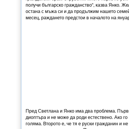
получи българско гражданство“, казва Янко. Же
остана с мъжа си и да продължим нашето семей
месец, раждането предстои в началото на януа
Пред Светлана и Янко има два проблема. Първия
диоптъра и не може да роди естествено. Ако го
голяма. Второто е, че тя е руски гражданин и не