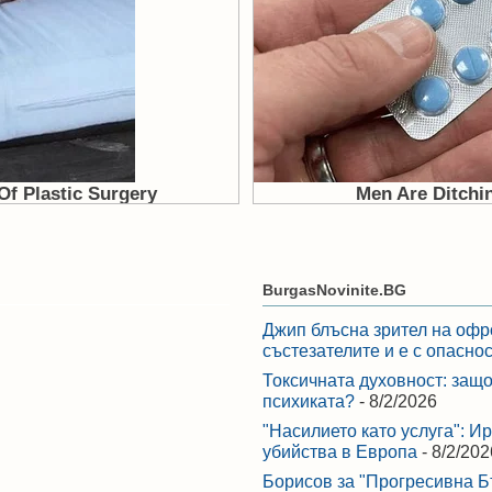
BurgasNovinite.BG
Джип блъсна зрител на офр
състезателите и е с опасно
Токсичната духовност: защо
психиката?
- 8/2/2026
"Насилието като услуга": И
убийства в Европа
- 8/2/202
Борисов за "Прогресивна Бъ