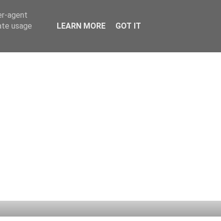
er-agent
rate usage
LEARN MORE
GOT IT