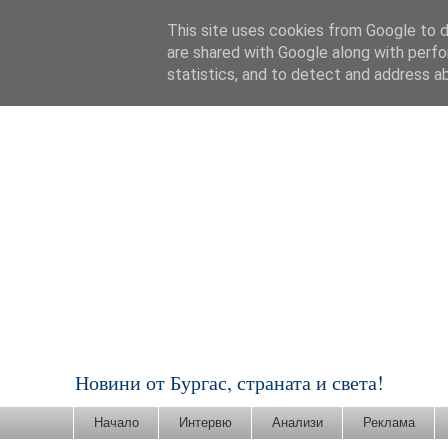
This site uses cookies from Google to de
are shared with Google along with perfo
statistics, and to detect and address a
Новини от Бургас, страната и света!
Начало
Интервю
Анализи
Реклама