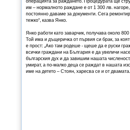
операцията за раждането. Процедурата ще стру
им – нормалното раждане е от 1 300 лв. нагоре,
постоянно даваме за документи. Сега ремонти
тежко“, казва Янко.
Янко работи като заварчик, получава около 800 
Той има и дъщеричка от първия си брак, за коя
е прост: „Ако там родеше - щеше да е руски гра
всички граждани на България е да увеличи нас
българския дух и да завишим нашата численост
умират, а по-малко деца се раждат в нашата из
име на детето – Стоян, харесва се и от двамата