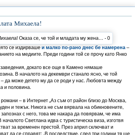
алата Михаела!
оято се издирваше
и малко по-рано днес бе намерена
–
нието на медиите. Преди години той се прочу като Янко
 заведения, докато все още в Камено нямаше
зина. В началото на декември станало ясно, че той
– да може детето му да се роди у нас. Любовта между
а и половина.
 романи – в Интернет „Аз съм от район близо до Москва,
уден и тежък. Никога не съм вярвала на обикновените,
 запознах с него, това ме накара да повярвам, че има
В началото Светлана идва с туристическа виза, изготвя
стват за временен престой. През април сключват и
ват да се справят: „В последствие, след три години тя ще