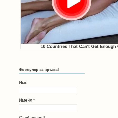
Формуляр за връзка!
Име
Имейл
*
Съобщение
*