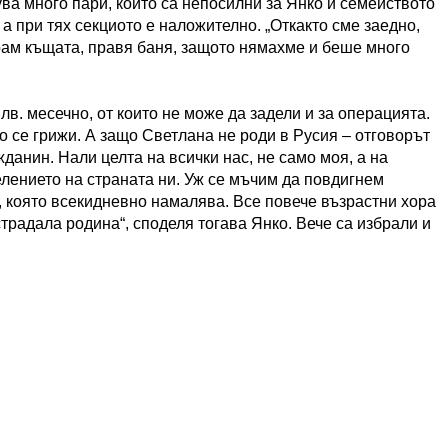
ва много пари, които са непосилни за Янко и семейството
 а при тях секциото е наложително. „Откакто сме заедно,
рам къщата, правя баня, защото нямахме и беше много
лв. месечно, от които не може да задели и за операцията.
то се грижи. А защо Светлана не роди в Русия – отговорът
жданин. Нали целта на всички нас, не само моя, а на
елението на страната ни. Уж се мъчим да повдигнем
, която всекидневно намалява. Все повече възрастни хора
страдала родина“, споделя тогава Янко. Вече са избрали и
.