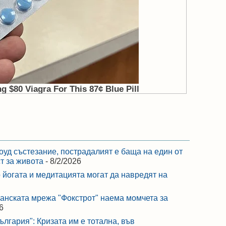
оуд състезание, пострадалият е баща на един от
ст за живота
- 8/2/2026
 йогата и медитацията могат да навредят на
ранската мрежа "Фокстрот" наема момчета за
6
лгария": Кризата им е тотална, във