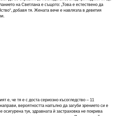
ланието на Светлана е същото: „Това е естествено да
ство“, добавя тя. Жената вече е навлязла в деветия
ри.
т е, че тя е с доста сериозно късогледство – 11
 направи, вероятността напълно да загуби зрението си е
 е осигурена тук, здравната ѝ застраховка не покрива