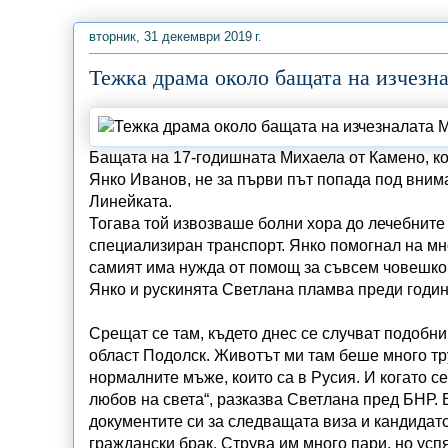
вторник, 31 декември 2019 г.
Тежка драма около бащата на изчезн
Бащата на 17-годишната Михаела от Камено, к
Янко Иванов, не за първи път попада под внима
Линейката.
Тогава той извозваше болни хора до лечебните
специализиран транспорт. Янко помогнал на мно
самият има нужда от помощ за съвсем човешко 
Янко и рускинята Светлана пламва преди годин
Срещат се там, където днес се случват подобни
област Подолск. Животът ми там беше много тр
нормалните мъже, които са в Русия. И когато се
любов на света“, разказва Светлана пред БНР. 
документите си за следващата виза и кандидат
граждански брак. Струва им много пари, но успя