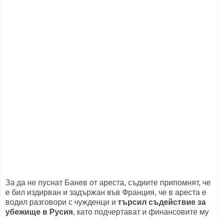
За да не пуснат Банев от ареста, съдиите припомнят, че
е бил издирван и задържан във Франция, че в ареста е
водил разговори с чужденци и
търсил съдействие за
убежище в Русия
, като подчертават и финансовите му