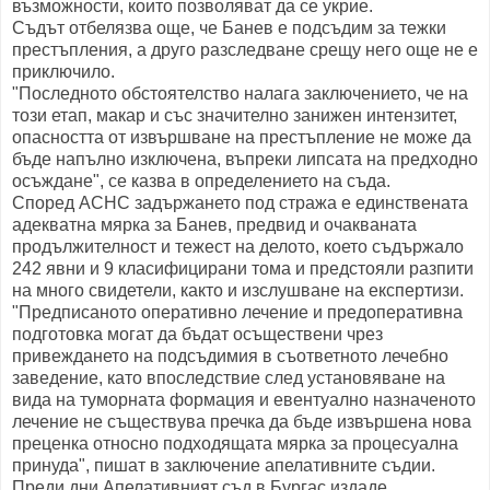
възможности, които позволяват да се укрие.
Съдът отбелязва още, че Банев е подсъдим за тежки
престъпления, а друго разследване срещу него още не е
приключило.
"Последното обстоятелство налага заключението, че на
този етап, макар и със значително занижен интензитет,
опасността от извършване на престъпление не може да
бъде напълно изключена, въпреки липсата на предходно
осъждане", се казва в определението на съда.
Според АСНС задържането под стража е единствената
адекватна мярка за Банев, предвид и очакваната
продължителност и тежест на делото, което съдържало
242 явни и 9 класифицирани тома и предстояли разпити
на много свидетели, както и изслушване на експертизи.
"Предписаното оперативно лечение и предоперативна
подготовка могат да бъдат осъществени чрез
привеждането на подсъдимия в съответното лечебно
заведение, като впоследствие след установяване на
вида на туморната формация и евентуално назначеното
лечение не съществува пречка да бъде извършена нова
преценка относно подходящата мярка за процесуална
принуда", пишат в заключение апелативните съдии.
Преди дни Апелативният съд в Бургас издаде