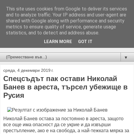
This site uses cookies from Google to deliver its services
and to analyze traffic. Your IP address and user-agent are
shared with Google along with performance and security
metrics to ensure quality of service, generate usage
statistics, and to detect and address abuse.
LEARN MORE
GOT IT
Новини от Бургас, страната и света!
▼
сряда, 4 декември 2019 г.
Спецсъдът пак остави Николай
Банев в ареста, търсел убежище в
Русия
Николай Банев остава за постоянно в ареста, защото
все още има опасност да се укрие и да извърши
престъпление, ако е на свобода, а най-тежката мярка за