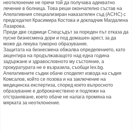
неотклонение не пречи той да получава адекватно
лечение в болница. Това реши окончателно състав на
Апелативния специализиран наказателен съд (АСНС) с
председател Красимира Костова и докладчик Магдалена
Лазарова.
Преди две седмици Спецсъдът за пореден път отказа да
пусне бизнесмена дори и под домашен арест, за да
може да лекува туморно образувание.
Защитата на бизнесмена обжалва определението, като
акцентира на продължаващото над една година
задържане и здравословното му състояние, а
прокуратурата не е възразила, съобщи lex.bg.
Апелативните съдии обаче споделят извода на съдия
Комсалов, който се позова и на заключение на
медицинска експертиза, според което въпросното
образувание е доброкачествено и подлежи на
отстраняване, което обаче не налага промяна на
мярката за неотклонение.