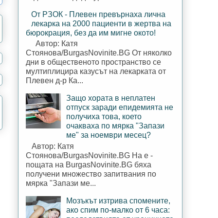
От РЗОК - Плевен превърнаха лична
лекарка на 2000 пациенти в жертва на
бюрокрация, без да им мигне окото!
Автор: Катя
Стоянова/BurgasNovinite.BG От няколко
дни в общественото пространство се
мултиплицира казусът на лекарката от
Плевен д-р Ка...
Защо хората в неплатен
отпуск заради епидемията не
получиха това, което
очакваха по мярка "Запази
ме" за ноември месец?
Автор: Катя
Стоянова/BurgasNovinite.BG На е -
пощата на BurgasNovinite.BG бяха
получени множество запитвания по
мярка "Запази ме...
Мозъкът изтрива спомените,
ако спим по-малко от 6 часа: