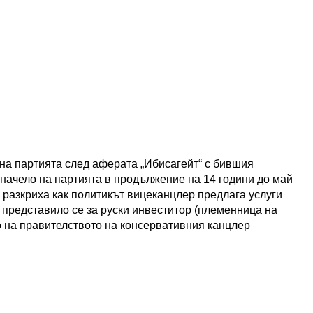
 на партията след аферата „Ибисагейт“ с бившия
начело на партията в продължение на 14 години до май
си разкриха как политикът вицеканцлер предлага услуги
, представило се за руски инвеститор (племенница на
о на правителството на консервативния канцлер