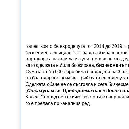
Капел, която бе евродепутат от 2014 до 2019 г.,
бизнесмен с инициал "С.", за да лобира в негов
партньор са искали да изкупят пенсионното др
като сделката е била блокирана,
бизнесменът 
Сумата от 55 000 евро била предадена на 3 час
на благодарност към австрийската евродепутатк
Сделката обаче не се състояла и сега бизнесме
„
Страхувам се. Предприемачът е доста опа
Капел. Според нея всичко, което тя е направила
го е предала по каналния ред.