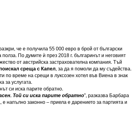
 разкри, че е получила 55 000 евро в брой от български
а полза. По думите ѝ през 2018 г. българинът и неговият
ужество от австрийска застрахователна компания. Тъй
поискал среща с Капел
, за да я помоли да му съдейства.
ти по време на срещи в луксозен хотел във Виена в знак
а за услугата.
нът си иска парите обратно.
сен. Той си иска парите обратно
”, разказва Барбара
, е напълно законно – приела е дарението за партията и