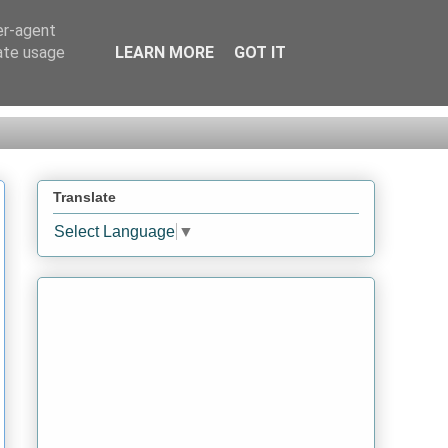
er-agent
rate usage
LEARN MORE
GOT IT
Translate
Select Language
▼