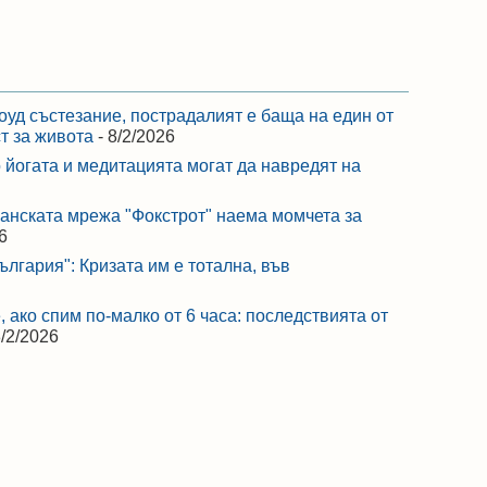
оуд състезание, пострадалият е баща на един от
ст за живота
- 8/2/2026
 йогата и медитацията могат да навредят на
ранската мрежа "Фокстрот" наема момчета за
6
лгария": Кризата им е тотална, във
 ако спим по-малко от 6 часа: последствията от
8/2/2026