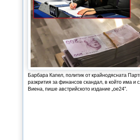
Барбара Капел, политик от крайнодясната Парт
разкрития за финансов скандал, в който има и 
Виена, пише австрийското издание „oe24”.