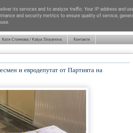
liver its services and to analyze traffic. Your IP address and us
rmance and security metrics to ensure quality of service, gene
buse.
Катя Стоянова / Katya Stoyanova
Контакти
есмен и евродепутат от Партията на