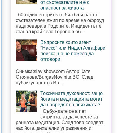
от състезателите и е с
опасност за живота
60-годишен зрител е бил блъснат от
състезателен джип по време на офроуд
надпревара в Родопите. Инцидентът е
станал край село Горово в об...
Въпросите които агент
"Наско" или Нидал Алгафари
поиска, но не пожела да
отговори
Снимка:slavishow.com Автор Катя
Стоянова/BurgasNovinite.BG След
публикуването в Bu...
Токсичната духовност: защо
йогата и медитацията могат
да навредят на психиката?
Събуждате се в пет
сутринта, за да успеете за
ранната медитация. След това следват
час йога, дихателни упражнения и