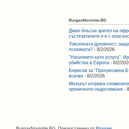
BurgasNovinite.BG
Джип блъсна зрител на офр
състезателите и е с опасно
Токсичната духовност: защо
психиката?
- 8/2/2026
"Насилието като услуга": И
убийства в Европа
- 8/2/202
Борисов за "Прогресивна Бъ
всичко
- 8/2/2026
Мозъкът изтрива спомените,
хроничното недоспиване
- 
BurgasNovinite.BG. Предоставено от
Blogger
.