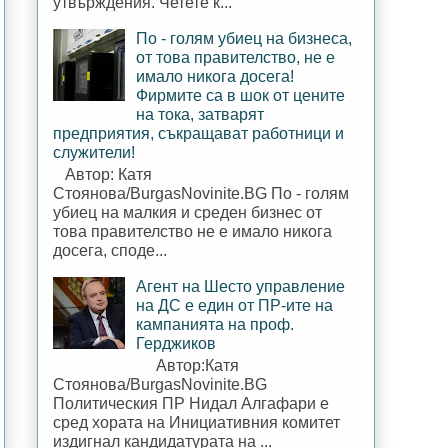
утвърждения. Четете к...
По - голям убиец на бизнеса,
от това правителство, не е
имало никога досега!
Фирмите са в шок от цените
на тока, затварят
предприятия, съкращават работници и
служители!
Автор: Катя
Стоянова/BurgasNovinite.BG По - голям
убиец на малкия и среден бизнес от
това правителство не е имало никога
досега, споде...
Агент на Шесто управление
на ДС е един от ПР-ите на
кампанията на проф.
Герджиков
Автор:Катя
Стоянова/BurgasNovinite.BG
Политическия ПР Нидал Алгафари е
сред хората на Инициативния комитет
издигнал кандидатурата на ...