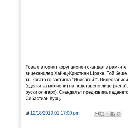
Това е вторият корупционен скандал в рамките
вицеканцлер Хайнц-Кристиан Щрахе. Той беше 
т.г., когато го застигна "Ибисагейт". Видеозапи
(сделки за милиони) на подставено лице (жена)
руски олигарх). Скандалът предизвика паданет
Себастиан Курц.
at
12/18/2019 01:17:00 pm