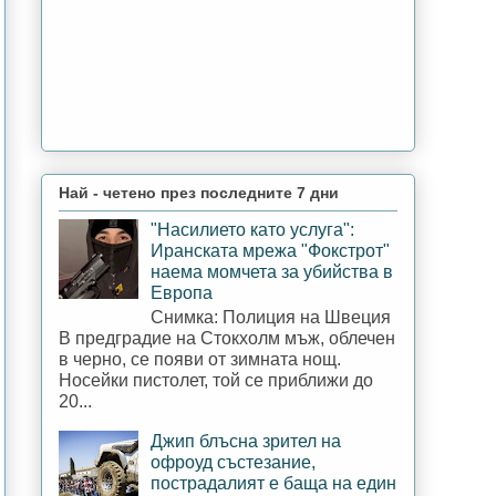
Най - четено през последните 7 дни
"Насилието като услуга":
Иранската мрежа "Фокстрот"
наема момчета за убийства в
Европа
Снимка: Полиция на Швеция
В предградие на Стокхолм мъж, облечен
в черно, се появи от зимната нощ.
Носейки пистолет, той се приближи до
20...
Джип блъсна зрител на
офроуд състезание,
пострадалият е баща на един