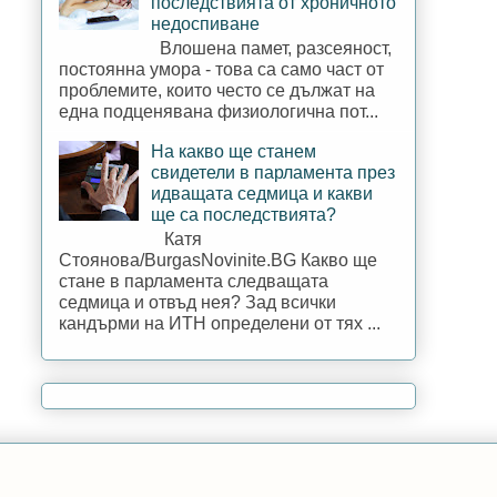
последствията от хроничното
недоспиване
Влошена памет, разсеяност,
постоянна умора - това са само част от
проблемите, които често се дължат на
една подценявана физиологична пот...
На какво ще станем
свидетели в парламента през
идващата седмица и какви
ще са последствията?
Катя
Стоянова/BurgasNovinite.BG Какво ще
стане в парламента следващата
седмица и отвъд нея? Зад всички
кандърми на ИТН определени от тях ...