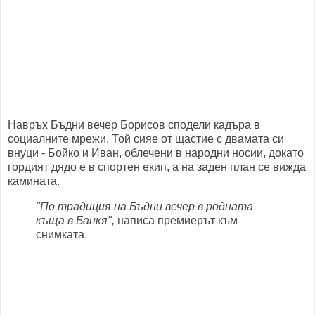
Навръх Бъдни вечер Борисов сподели кадъра в
социалните мрежи. Той сияе от щастие с двамата си
внуци - Бойко и Иван, облечени в народни носии, докато
гордият дядо е в спортен екип, а на заден план се вижда
камината.
"По традиция на Бъдни вечер в родната
къща в Банкя",
написа премиерът към
снимката.