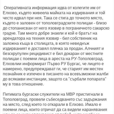
Оперативната информация идва от колегите им от
Елхово, където живеела майката на издирвания и той
често идвал при нея. Така се стига до точното място,
където е заловен от тополовградските полицаи - близо
до стопанисван от него язовир в пограничното сакарско
градче. Там много добре знаели и кой е братът на
арендатора на техния язовир - бил собственик на
заложна къща в столицата, в която неведнъж
издирваният е доставял плячка за продан. Алчният и
безскрупулен рецидивист е бил докаран от местните
полицаи с поемни лица в ареста на РУ-Тополовград.
Елховлии информират Първо РУ Бургас, че лицето е
намерено, предупреждават ги, че старият им местен
познайник е изпечен в писането на всевъзможни жалби
до всякакви инстанции, защото са "сърбали попарата"
му в това отношение.
Петимата бургаски служители на МВР пристигнали в
Тополовград, провели събеседването със задържания
на място, след което го откарали в Елхово. Имало е
поемни лица, които отричат да са видели наранявания