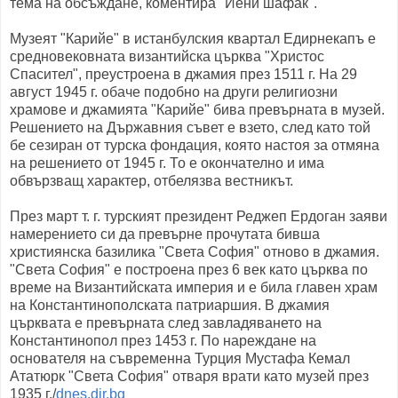
тема на обсъждане, коментира "Йени шафак".
Музеят "Карийе" в истанбулския квартал Едирнекапъ е
средновековната византийска църква "Христос
Спасител", преустроена в джамия през 1511 г. На 29
август 1945 г. обаче подобно на други религиозни
храмове и джамията "Карийе" бива превърната в музей.
Решението на Държавния съвет е взето, след като той
бе сезиран от турска фондация, която настоя за отмяна
на решението от 1945 г. То е окончателно и има
обвързващ характер, отбелязва вестникът.
През март т. г. турският президент Реджеп Ердоган заяви
намерението си да превърне прочутата бивша
християнска базилика "Света София" отново в джамия.
"Света София" е построена през 6 век като църква по
време на Византийската империя и е била главен храм
на Константинополската патриаршия. В джамия
църквата е превърната след завладяването на
Константинопол през 1453 г. По нареждане на
основателя на съвременна Турция Мустафа Кемал
Ататюрк "Света София" отваря врати като музей през
1935 г./
dnes.dir.bg