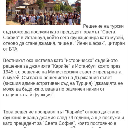
Решение на турски
съд може да послужи като прецедент храмът "Света
София" в Истанбул, който сега функционира като музей,
отново да стане джамия, пише в. "Йени шафак", цитиран
от БТА.
Вестникът окачествява като "историческо" съдебното
решение за джамията "Карийе" в Истанбул, която през
1945 г. с решение на Министерския съвет е превърната
в музей. Съгласно решението на Държавния съвет
(висшия административен съд на Турция) "джамията не
може да бъде използвана по различен начин от
същинската ѝ функция".
Това решение проправя път "Карийе" отново да стане
функционираща джамия след 74 години, а ще послужи и
като прецедент за "Света София", която постоянно е