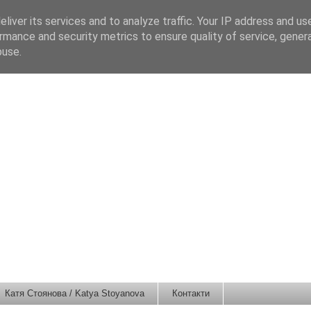
liver its services and to analyze traffic. Your IP address and us
rmance and security metrics to ensure quality of service, gene
buse.
Катя Стоянова / Katya Stoyanova
Контакти