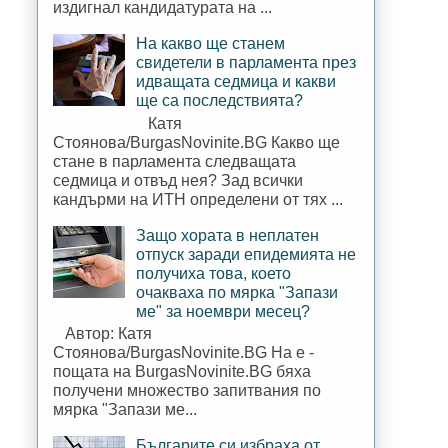
издигнал кандидатурата на ...
На какво ще станем
свидетели в парламента през
идващата седмица и какви
ще са последствията?
Катя
Стоянова/BurgasNovinite.BG Какво ще
стане в парламента следващата
седмица и отвъд нея? Зад всички
кандърми на ИТН определени от тях ...
Защо хората в неплатен
отпуск заради епидемията не
получиха това, което
очакваха по мярка "Запази
ме" за ноември месец?
Автор: Катя
Стоянова/BurgasNovinite.BG На е -
пощата на BurgasNovinite.BG бяха
получени множество запитвания по
мярка "Запази ме...
Българите си избраха от