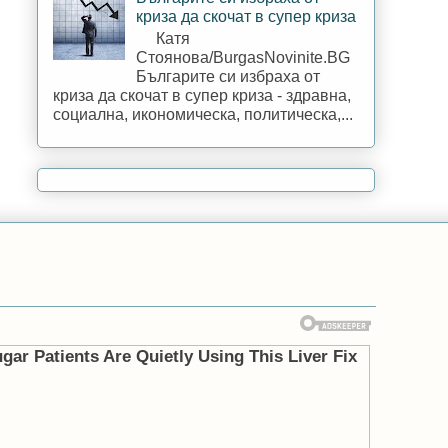
криза да скочат в супер криза
Катя
Стоянова/BurgasNovinite.BG
Българите си избраха от
криза да скочат в супер криза - здравна,
социална, икономическа, политическа,...