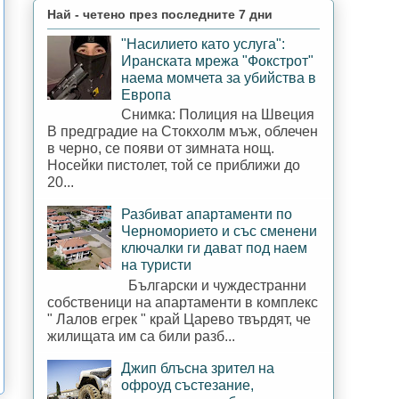
Най - четено през последните 7 дни
"Насилието като услуга":
Иранската мрежа "Фокстрот"
наема момчета за убийства в
Европа
Снимка: Полиция на Швеция
В предградие на Стокхолм мъж, облечен
в черно, се появи от зимната нощ.
Носейки пистолет, той се приближи до
20...
Разбиват апартаменти по
Черноморието и със сменени
ключалки ги дават под наем
на туристи
Български и чуждестранни
собственици на апартаменти в комплекс
" Лалов егрек " край Царево твърдят, че
жилищата им са били разб...
Джип блъсна зрител на
офроуд състезание,