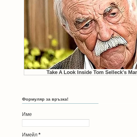
Формуляр за връзка!
Име
Имейл
*