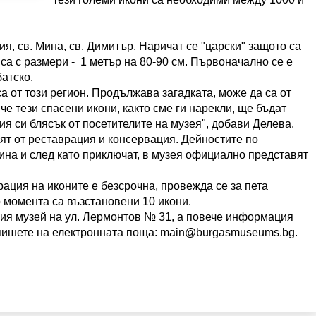
я, св. Мина, св. Димитър. Наричат се "царски" защото са
 са с размери - 1 метър на 80-90 см. Първоначално се е
батско.
са от този регион. Продължава загадката, може да са от
е тези спасени икони, както сме ги нарекли, ще бъдат
ия си блясък от посетителите на музея", добави Делева.
ят от реставрация и консервация. Дейностите по
на и след като приключат, в музея официално представят
ация на иконите е безсрочна, провежда се за пета
 момента са възстановени 10 икони.
кия музей на ул. Лермонтов № 31, а повече информация
о пишете на електронната поща: main@burgasmuseums.bg.