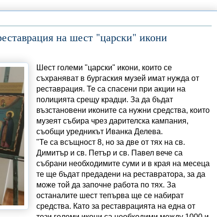
реставрация на шест "царски" икони
Шест големи "царски" икони, които се
съхраняват в бургаския музей имат нужда от
реставрация. Те са спасени при акции на
полицията срещу крадци. За да бъдат
възстановени иконите са нужни средства, които
музеят събира чрез дарителска кампания,
съобщи уредникът Иванка Делева.
"Те са всъщност 8, но за две от тях на св.
Димитър и св. Петър и св. Павел вече са
събрани необходимите суми и в края на месеца
те ще бъдат предадени на реставратора, за да
може той да започне работа по тях. За
останалите шест тепърва ще се набират
средства. Като за реставрацията на една от
тези големи икони са необходими между 1000 и