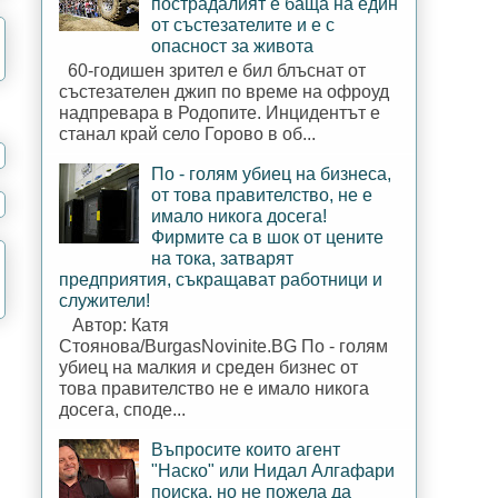
пострадалият е баща на един
от състезателите и е с
опасност за живота
60-годишен зрител е бил блъснат от
състезателен джип по време на офроуд
надпревара в Родопите. Инцидентът е
станал край село Горово в об...
По - голям убиец на бизнеса,
от това правителство, не е
имало никога досега!
Фирмите са в шок от цените
на тока, затварят
предприятия, съкращават работници и
служители!
Автор: Катя
Стоянова/BurgasNovinite.BG По - голям
убиец на малкия и среден бизнес от
това правителство не е имало никога
досега, споде...
Въпросите които агент
"Наско" или Нидал Алгафари
поиска, но не пожела да