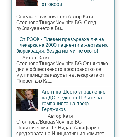
отговори
Снимка:slavishow.com Автор Катя
Стоянова/BurgasNovinite.BG След
публикуването в Bu...
От РЗОК - Плевен превърнаха лична
лекарка на 2000 пациенти в жертва на
бюрокрация, без да им мигне окото!
Автор: Катя
Стоянова/BurgasNovinite.BG От няколко
дни в общественото пространство се
мултиплицира казусът на лекарката от
Плевен д-р Ка...
Агент на Шесто управление
на ДС е един от ПР-ите на
кампанията на проф.
Герджиков
Автор:Катя
Стоянова/BurgasNovinite.BG
Политическия ПР Нидал Алгафари е
сред хората на Инициативния комитет