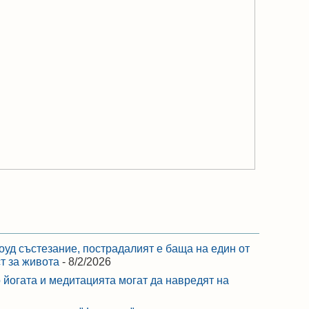
оуд състезание, пострадалият е баща на един от
ст за живота
- 8/2/2026
 йогата и медитацията могат да навредят на