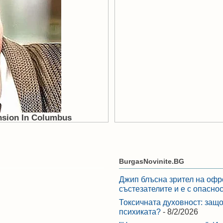
BurgasNovinite.BG
Джип блъсна зрител на офр
състезателите и е с опасно
Токсичната духовност: защо
психиката?
- 8/2/2026