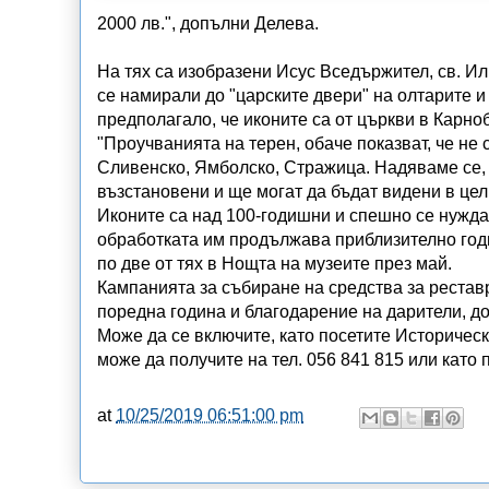
2000 лв.", допълни Делева.
На тях са изобразени Исус Вседържител, св. Или
се намирали до "царските двери" на олтарите и
предполагало, че иконите са от църкви в Карно
"Проучванията на терен, обаче показват, че не 
Сливенско, Ямболско, Стражица. Надяваме се, ч
възстановени и ще могат да бъдат видени в цел
Иконите са над 100-годишни и спешно се нужда
обработката им продължава приблизително годи
по две от тях в Нощта на музеите през май.
Кампанията за събиране на средства за реставр
поредна година и благодарение на дарители, до
Може да се включите, като посетите Историчес
може да получите на тел. 056 841 815 или кат
at
10/25/2019 06:51:00 pm