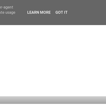
er-agent
rate usage
LEARN MORE
GOT IT