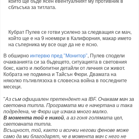
който ще бъде ясен евентуалният му противник в
сблъсъка за титлата.
Кубрат Пулев се готви усилено за следващия си мач,
който ще е на 9 ноември в Калифорния, макар името
на съперника му все още да не е ясно.
В обширно
интервю пред "Монитор"
, Пулев сподели
очакванията си за бъдещето, ситуацията в световния
бокс, както и любопитни детайли от личния си живот.
Кобрата не подмина и Тайсън Фюри. Двамата на
няколко пътивлязоха в словесна война в последните
месеци.
"
Аз съм официален претендент на IBF. Очаквам мач за
световна титла. Програмата ми е начертана и така
подредена, че Фюри ще изчака много малко.
В момента той е никой
, а аз гоня голямата цел,
световната титла.
Всъщност, той, както и всички негови фенове може
само да ми благодарят, че в момента мач с него не