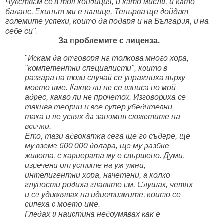
Чувствам се в топ кондиция, и като мисли, и като
баланс. Екипът ми е налице. Тепърва ще дойдат
големите успехи, които да подаря и на България, и на
себе си".
За проблемите с лиценза.
"
Искам да отговоря на толкова много хора,
"компетентни специалисти", които в
разгара на този случай се упражниха върху
моето име. Какво ли не се изписа по мой
адрес, какво ли не прочетох. Изговориха се
такива теории и все супер убедителни,
така и не успях да запомня сюжетите на
всички.
Ето, тази адвокатка сега ще го съдере, ще
му вземе 600 000 долара, ще му разбие
живота, с кариерата му е свършено. Думи,
изречени от устите на уж умни,
интелигентни хора, начетени, а колко
глупости родиха главите им. Слушах, четях
и се удивлявах на идиотизмите, които се
сипеха с моето име.
Гледах и наистина недоумявах как е