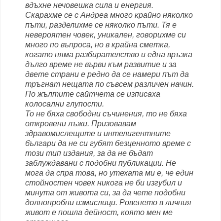
вдъхне нечовешка сила и енергия.
Скарахме се с Андреа много крайно няколко
пъти, разделихме се няколко пъти. Тя е
невероятен човек, уникален, говорихме си
много по въпроса, но в крайна сметка,
когато няма разбирателство и една връзка
дълго време не върви към развитие и за
двете страни е редно да се намери път да
тръгнат нещата по съвсем различен начин.
По жълтите сайтчета се изписаха
колосални глупости.
То не бяха свободни съчинения, то не бяха
откровени лъжи. Призовавам
здравомислещите и интелигентните
българи да не си губят безценното време с
този тип издания, за да не бъдат
заблуждавани с подобни публикации. Не
мога да спра това, но утехата ми е, че един
стойностен човек никога не би изгубил и
минута от живота си, за да чете подобни
долнопробни измислици. Ровенето в личния
живот е пошла дейност, която мен ме