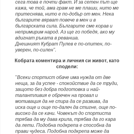
сега това е почти факт. И за сетен път ще
кажа, че той, ама грам не ме плаши, нито ме
притеснява, нито е по-добър от мен. Нека
българите вярват повече в мен и в
българската сила. Българите сме корав и
непримирим народ. Аз ще го победя, ако му
вдигнат ръката в реванша.
Днешният Кубрат Пулев е по-опитен, по-
уверен, по-силен".
Кобрата коментира и личния си живот, като
сподели:
"
Всеки спортист обаче има нужда от две
неща, за да успее - спокойствие да се труди,
защото без добра подготовка и най-
талантливия е обречен на провал и
мотивация да не спира да се развива, да
иска още и още по-далеч да стигне, още по-
високо да се качи. Човекът до спортиста
трябва да му дава крила, трябва да го кара
да лети. Подобна подкрепа е способна да
прави чудеса. Подобна подкрепа може да