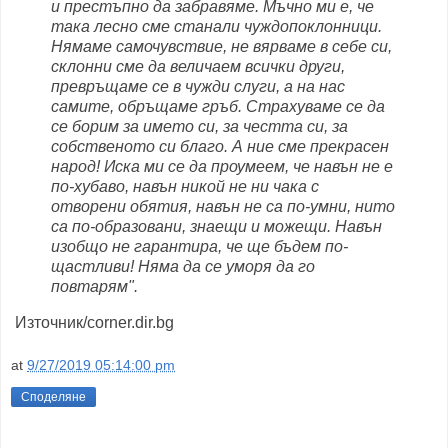
и престъпно да забравяме. Мъчно ми е, че
така лесно сме станали чуждопоклонници.
Нямаме самочувствие, не вярваме в себе си,
склонни сме да величаем всички други,
превръщаме се в чужди слуги, а на нас
самите, обръщаме гръб. Страхуваме се да
се борим за името си, за честта си, за
собственото си благо. А ние сме прекрасен
народ! Иска ми се да проумеем, че навън не е
по-хубаво, навън никой не ни чака с
отворени обятия, навън не са по-умни, нито
са по-образовани, знаещи и можещи. Навън
изобщо не гарантира, че ще бъдем по-
щастливи! Няма да се уморя да го
повтарям".
Източник/corner.dir.bg
at
9/27/2019 05:14:00 pm
Споделяне