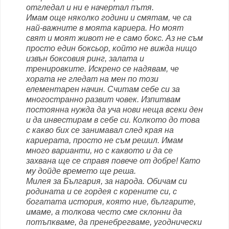
отгледал и ни е начертал пътя.
Имам още няколко години и смятам, че са
най-важните в моята кариера. Но моят
свят и моят живот не е само бокс. Аз не съм
просто един боксьор, който не вижда нищо
извън боксовия ринг, залата и
тренировките. Искрено се надявам, че
хората не гледат на мен по този
елементарен начин. Считам себе си за
многостранно развит човек. Изпитвам
постоянна нужда да уча нови неща всеки ден
и да инвестирам в себе си. Колкото до това
с какво бих се занимавал след края на
кариерата, просто не съм решил. Имам
много варианти, но с каквото и да се
захвана ще се справя повече от добре! Като
му дойде врeмето ще реша.
Милея за България, за народа. Обичам си
родината и се гордея с корените си, с
богатата история, която ние, българите,
имаме, а толкова често сме склонни да
потъпкваме, да пренебрегваме, угоднически