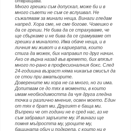
отвращава.
Много грешки съм допускал, може би и в
много съвети не съм се вслушвал. Не
съжалявам за минали неща. Винаги гледам
напред. Хора сме, не сме богове. Човешко е
да се греши. Не бива да се страхуваме, че
ще сбъркаме и не бива да се срамуваме от
грешки в миналото. Има обаче неща, и в
личния ми живот и в кариерата, които
стига да можех, бих направил по друг начин.
Ако се върна назад във времето, бих влязъл
много по-рано в професионалния бокс. След
24-годишна възраст няма никакъв смисъл да
се стои при аматьорите.
Доверените ми хора не са много, но ги има.
Допитвам се до тях в моменти, в които
имам необходимостта да чуя друга гледна
точка и различно мнение, освен моето. Един
от тях е брат ми. Другият е баща ми.
Въпреки че от години не е сред нас, аз не
съм забравил заръките му. И винаги ще
помня мъдростта му, уроците му,
бащината обич и подкрепа, с които ни е