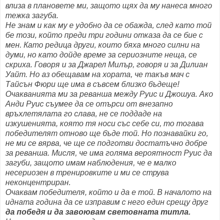
влиза в плановете ми, защото щях да му нанеса много
тежка загуба.
Не знам и как му е удобно да се обажда, след като той
бе този, който преди три години отказа да се бие с
мен. Като редица други, които бяха много силни на
думи, но като дойде време за сериозните неща, се
скриха. Говоря и за Джарел Милър, говоря и за Дилиан
Уайт. Но аз обещавам на хората, че такъв мач с
Тайсън Фюри ще има в съвсем близко бъдеще!
Очакванията ми за реванша между Руис и Джошуа. Ако
Анди Руис съумее да се отърси от внезапно
връхлетялата го слава, не се поддаде на
изкушенията, която тя носи със себе си, то тогава
победителят отново ще бъде той. Но познавайки го,
не ми се вярва, че ще се подготви достатъчно добре
за реванша. Мисля, че има голяма вероятност Руис да
загуби, защото имам наблюдения, че е малко
несериозен в тренировките и ми се струва
неконцентриран.
Очаквам победителя, който и да е той. В началото на
идната година да се изправим с него един срещу друг
да победя и да завоювам световната титла.