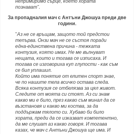
непримиримо сърце, което хората
познават".
За пропадналия мач с Антъни Джошуа преди две
години.
"
Аз не се връщам, защото той предстои
тепърва. Онзи мач не се състоя поради
една-единствена причина - тежката
контузия, която имах. Не ме вълнуват
нещата, които и тогава се изписаха. И
тогава се изговориха куп глупости - как съм
се бил уплашил.
Който има понятие от елитен спорт знае,
че по нашите тела всичко остава следа.
Всяка контузия се отбелязва за цял живот.
Следите от моята си стоят. Аз си знам
какво ми е било, през какво съм минал да се
възстановя и какво ми коства, за да
поддържам тялото си. Хубаво би било
хората, преди да се изказват компетентно,
да ме слушат аз какво говоря. И тогава
казах, че мач с Антъни Джошуа ще има. И