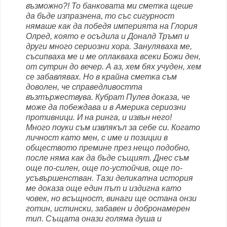
възможно?! То банковата ми сметка щеше
да бъде изпразнена, то със сигурност
нямаше как да победя империята на Глория
Олред, която е осъдила и Доналд Тръмп и
други много сериозни хора. Зануляваха ме,
съсипваха ме и ме оплакваха всеки Божи ден,
от сутрин до вечер. А аз, хем бях учуден, хем
се забавлявах. Но в крайна сметка съм
доволен, че справедливостта
възтържествува. Кубрат Пулев доказа, че
може да побеждава и в Америка сериозни
противници. И на ринга, и извън него!
Много поуки съм извлякъл за себе си. Когато
личност като мен, с име и позиции в
обществото премине през нещо подобно,
после няма как да бъде същият. Днес съм
още по-силен, още по-устойчив, още по-
усъвършенстван. Тази деликатна история
ме доказа още един път и издигна като
човек, но всъщност, винаги ще остана онзи
готин, истински, забавен и добронамерен
тип. Същата онази голяма душа и