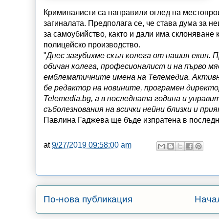
Криминалисти са направили оглед на местопрои
загиналата. Предполага се, че става дума за н
за самоубийство, както и дали има склоняване 
полицейско производство.
"
Днес загубихме скъп колега от нашия екип. 
обичан колега, професионалист и на първо мя
емблематичните имена на Телемедиа. Активн
бе редактор на новините, програмен директо
Telemedia.bg, а в последната година и управи
съболезнования на всички нейни близки и при
Павлина Гаджева ще бъде изпратена в последни
at
9/27/2019 09:58:00 am
По-нова публикация
Нача