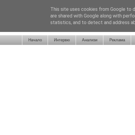
This site uses cookies from Google to de
are shared with Google along with perfo
statistics, and to detect and address a
Новини от Бургас, страната и света!
Начало
Интервю
Анализи
Реклама