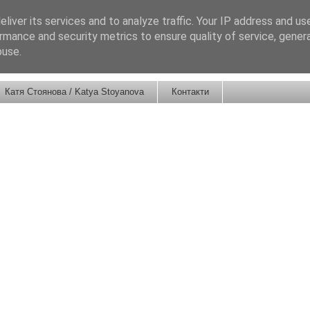
liver its services and to analyze traffic. Your IP address and us
rmance and security metrics to ensure quality of service, gene
buse.
Катя Стоянова / Katya Stoyanova
Контакти