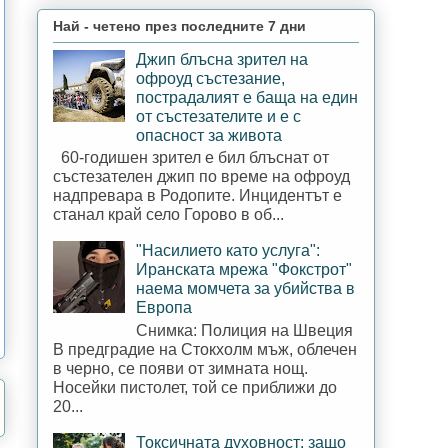
Най - четено през последните 7 дни
Джип блъсна зрител на
офроуд състезание,
пострадалият е баща на един
от състезателите и е с
опасност за живота
60-годишен зрител е бил блъснат от
състезателен джип по време на офроуд
надпревара в Родопите. Инцидентът е
станал край село Горово в об...
"Насилието като услуга":
Иранската мрежа "Фокстрот"
наема момчета за убийства в
Европа
Снимка: Полиция на Швеция
В предградие на Стокхолм мъж, облечен
в черно, се появи от зимната нощ.
Носейки пистолет, той се приближи до
20...
Токсичната духовност: защо