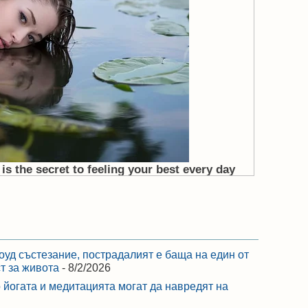
оуд състезание, пострадалият е баща на един от
ст за живота
- 8/2/2026
 йогата и медитацията могат да навредят на