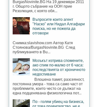
BurgasNovinite.BG На 19 декември 2011
г. Общото събрание на ООН прие
Резолюция, с която обя...
Въпросите които агент
"Наско" или Нидал Алгафари
поиска, но не пожела да
отговори
Снимка:slavishow.com Автор Катя
Стоянова/BurgasNovinite.BG След
публикуването в Bu...
Мозъкът изтрива спомените,
ако спим по-малко от 6 часа:
последствията от хроничното
недоспиване
Влошена памет, разсеяност,
постоянна умора - това са само част от
проблемите, които често се дължат на
една подценявана физиологична пот...
По - голям убиец на бизнеса,
от това правителство, не е