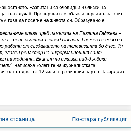
зшествието. Разпитани са очевидци и близки на
ещастен случай. Проверяват се обаче и версиите за опит
към това да посегне на живота си. Образувано е
Прекланяме глава пред паметта на Павлина Гаджева –
сто – един истински човек! Павлина Гаджева е едно от
о работи от създаването на телевизията до днес. Тя
р, главен редактор на информационния сайт
тел на медията. Екипът ни изказва най-дълбоки
ятели
", написаха колегите на журналистката.
я си път днес от 12 часа в гробищния парк в Пазарджик.
лна страница
По-стара публикация