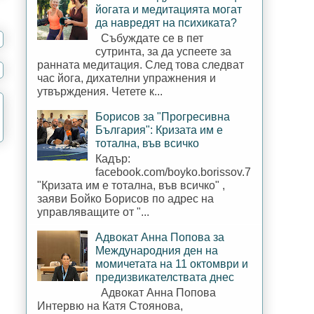
йогата и медитацията могат
да навредят на психиката?
Събуждате се в пет
сутринта, за да успеете за
ранната медитация. След това следват
час йога, дихателни упражнения и
утвърждения. Четете к...
Борисов за "Прогресивна
България": Кризата им е
тотална, във всичко
Кадър:
facebook.com/boyko.borissov.7
"Кризата им е тотална, във всичко" ,
заяви Бойко Борисов по адрес на
управляващите от "...
Адвокат Анна Попова за
Международния ден на
момичетата на 11 октомври и
предизвикателствата днес
Адвокат Анна Попова
Интервю на Катя Стоянова,