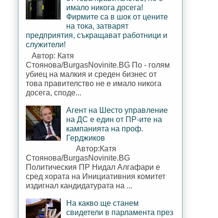
имало никога досега!
Фирмите са в шок от цените
на тока, затварят
предприятия, съкращават работници и
служители!
Автор: Катя
Стоянова/BurgasNovinite.BG По - голям
убиец на малкия и среден бизнес от
това правителство не е имало никога
досега, споде...
Агент на Шесто управление
на ДС е един от ПР-ите на
кампанията на проф.
Герджиков
Автор:Катя
Стоянова/BurgasNovinite.BG
Политическия ПР Нидал Алгафари е
сред хората на Инициативния комитет
издигнал кандидатурата на ...
На какво ще станем
свидетели в парламента през