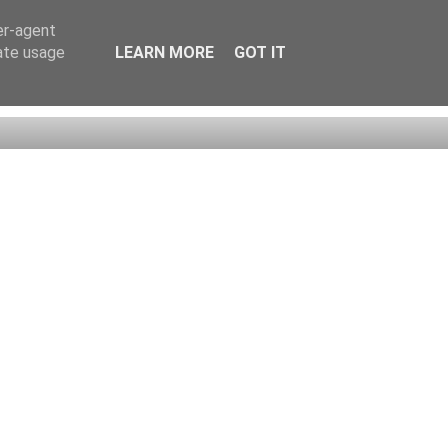
er-agent
rate usage
LEARN MORE
GOT IT