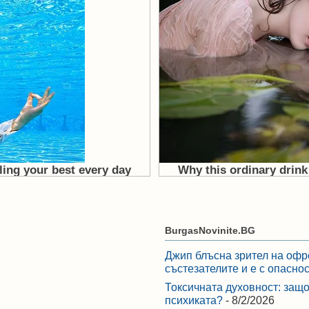
BurgasNovinite.BG
Джип блъсна зрител на офр
състезателите и е с опасно
Токсичната духовност: защо
психиката?
- 8/2/2026