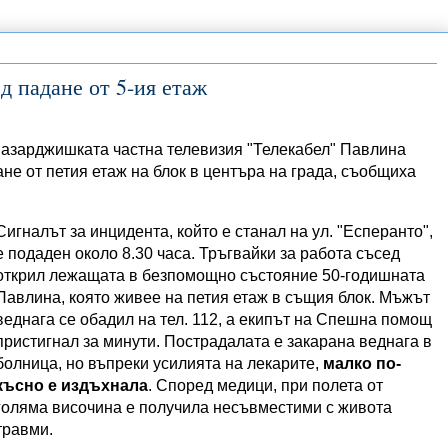
д падане от 5-ия етаж
пазарджишката частна телевизия "Телекабел" Павлина
ане от петия етаж на блок в центъра на града, съобщиха
Сигналът за инцидента, който е станал на ул. "Есперанто",
е подаден около 8.30 часа. Тръгвайки за работа съсед
открил лежащата в безпомощно състояние 50-годишната
Павлина, която живее на петия етаж в същия блок. Мъжът
веднага се обадил на тел. 112, а екипът на Спешна помощ
пристигнал за минути. Пострадалата е закарана веднага в
болница, но въпреки усилията на лекарите,
малко по-
късно е издъхнала
. Според медици, при полета от
голяма височина е получила несъвместими с живота
травми.