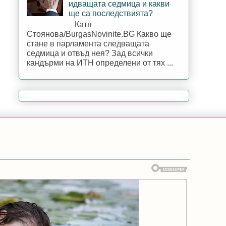
идващата седмица и какви
ще са последствията?
Катя
Стоянова/BurgasNovinite.BG Какво ще
стане в парламента следващата
седмица и отвъд нея? Зад всички
кандърми на ИТН определени от тях ...