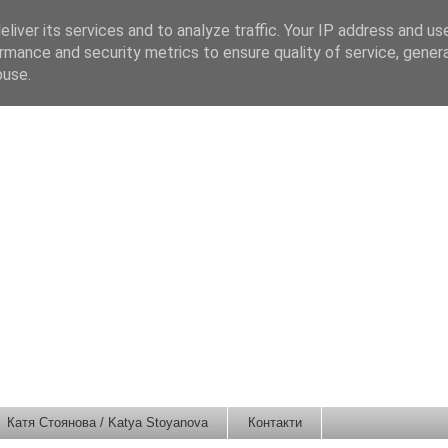
liver its services and to analyze traffic. Your IP address and us
rmance and security metrics to ensure quality of service, gene
buse.
Катя Стоянова / Katya Stoyanova
Контакти