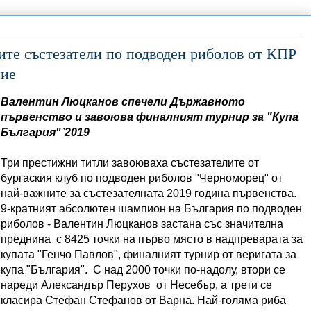
ите състезатели по подводен риболов от КПР
ние
Валентин Люцканов
спечели
Държавното
първенство и завоюва финалният турнир за "Купа
България"
`2019
Три престижни титли завоюваха състезателите от
бургаския клуб по подводен риболов "Черноморец" от
най-важните за състезателната 2019 година първенства.
9-кратният абсолютен шампион на България по подводен
риболов - Валентин Люцканов застана със значителна
преднина с 8425 точки на първо място в надпреварата за
купата "Генчо Павлов", финалният турнир от веригата за
купа "България". С над 2000 точки по-надолу, втори се
нареди Александър Перухов от Несебър, а трети се
класира Стефан Стефанов от Варна. Най-голяма риба