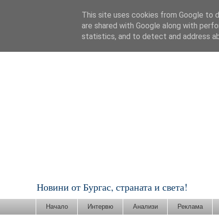
This site uses cookies from Google to de
are shared with Google along with perfo
statistics, and to detect and address a
Новини от Бургас, страната и света!
Начало
Интервю
Анализи
Реклама