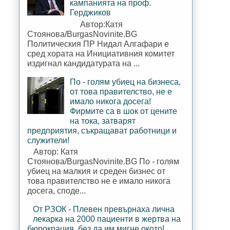
кампанията на проф.
Герджиков
Автор:Катя
Стоянова/BurgasNovinite.BG
Политическия ПР Нидал Алгафари е
сред хората на Инициативния комитет
издигнал кандидатурата на ...
По - голям убиец на бизнеса,
от това правителство, не е
имало никога досега!
Фирмите са в шок от цените
на тока, затварят
предприятия, съкращават работници и
служители!
Автор: Катя
Стоянова/BurgasNovinite.BG По - голям
убиец на малкия и среден бизнес от
това правителство не е имало никога
досега, споде...
От РЗОК - Плевен превърнаха лична
лекарка на 2000 пациенти в жертва на
бюрокрация, без да им мигне окото!