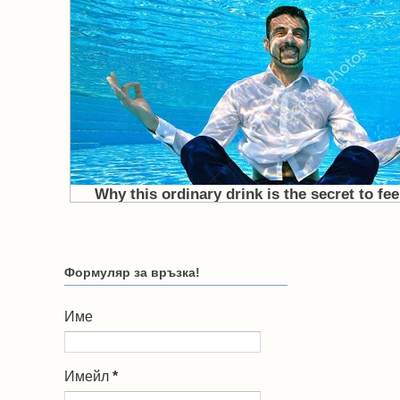
Формуляр за връзка!
Име
Имейл
*