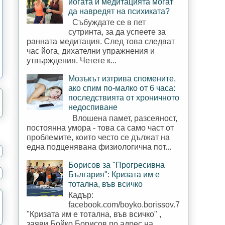
йогата и медитацията могат
да навредят на психиката?
Събуждате се в пет
сутринта, за да успеете за
ранната медитация. След това следват
час йога, дихателни упражнения и
утвърждения. Четете к...
Мозъкът изтрива спомените,
ако спим по-малко от 6 часа:
последствията от хроничното
недоспиване
Влошена памет, разсеяност,
постоянна умора - това са само част от
проблемите, които често се дължат на
една подценявана физиологична пот...
Борисов за "Прогресивна
България": Кризата им е
тотална, във всичко
Кадър:
facebook.com/boyko.borissov.7
"Кризата им е тотална, във всичко" ,
заяви Бойко Борисов по адрес на