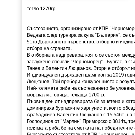
тегло 1270гр.
Състезанието, организирано от КПР "Черноморе
Веднага след турнира за купа "България", се с
51то Държавното първенство, отборно и индивид
отбора на страната.
В отборната надпревара, която се състоя межд
заслужено спечели "Черноморец" - Бургас, в 
Танев и Валентин Люцканов. Втори е отборът на 
Индивидуален държавен шампион за 2019 годин
Люцканов. Той пребори конкуренцията с резулт
Най-голямата риба на състезанието бе уловена 
морска лястовица, тежаща 1700гр.
Първия ден от надпреварата бе зачетена и като
доминираха бургаските харпунисти, които обса
Арабаджиев-Валентин Люцканов с 15 546т., на
Господинов от "Марлин" Приморско с 8814т., т
голямата риба бе на сметката на победителите -
Бургаските състезатели от КПР "Черноморец" 