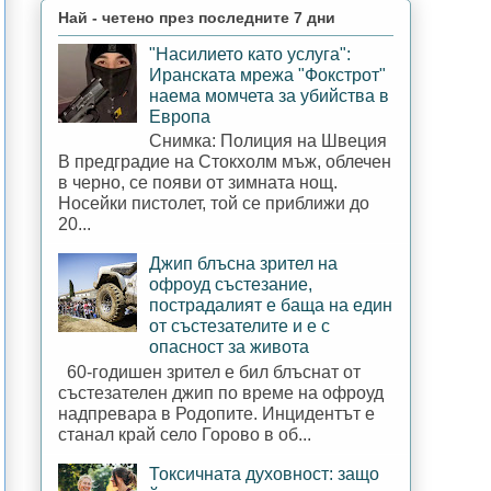
Най - четено през последните 7 дни
"Насилието като услуга":
Иранската мрежа "Фокстрот"
наема момчета за убийства в
Европа
Снимка: Полиция на Швеция
В предградие на Стокхолм мъж, облечен
в черно, се появи от зимната нощ.
Носейки пистолет, той се приближи до
20...
Джип блъсна зрител на
офроуд състезание,
пострадалият е баща на един
от състезателите и е с
опасност за живота
60-годишен зрител е бил блъснат от
състезателен джип по време на офроуд
надпревара в Родопите. Инцидентът е
станал край село Горово в об...
Токсичната духовност: защо