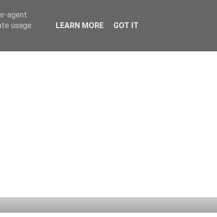
er-agent
rate usage
LEARN MORE
GOT IT