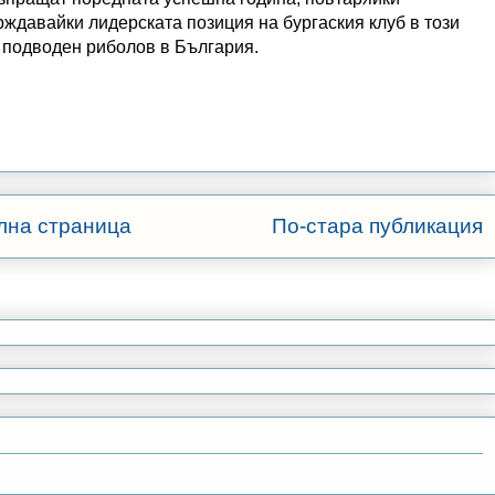
рждавайки лидерската позиция на бургаския клуб в този
я подводен риболов в България.
лна страница
По-стара публикация