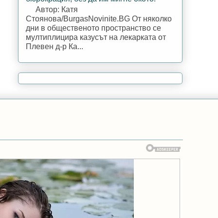
Автор: Катя
Стоянова/BurgasNovinite.BG От няколко
дни в общественото пространство се
мултиплицира казусът на лекарката от
Плевен д-р Ка...