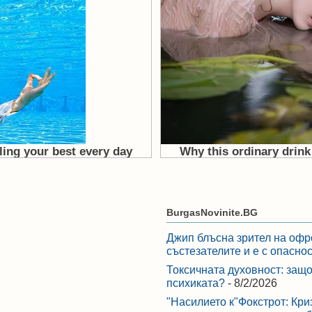
BurgasNovinite.BG
Джип блъсна зрител на офр
състезателите и е с опасно
Токсичната духовност: защо
психиката?
- 8/2/2026
"Насилието к"Фокстрот: Кри