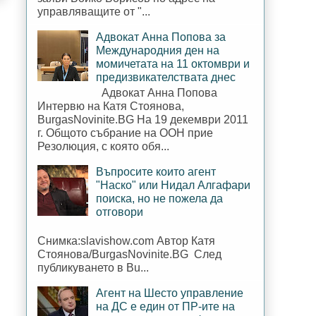
управляващите от "...
Адвокат Анна Попова за
Международния ден на
момичетата на 11 октомври и
предизвикателствата днес
Адвокат Анна Попова
Интервю на Катя Стоянова,
BurgasNovinite.BG На 19 декември 2011
г. Общото събрание на ООН прие
Резолюция, с която обя...
Въпросите които агент
"Наско" или Нидал Алгафари
поиска, но не пожела да
отговори
Снимка:slavishow.com Автор Катя
Стоянова/BurgasNovinite.BG След
публикуването в Bu...
Агент на Шесто управление
на ДС е един от ПР-ите на