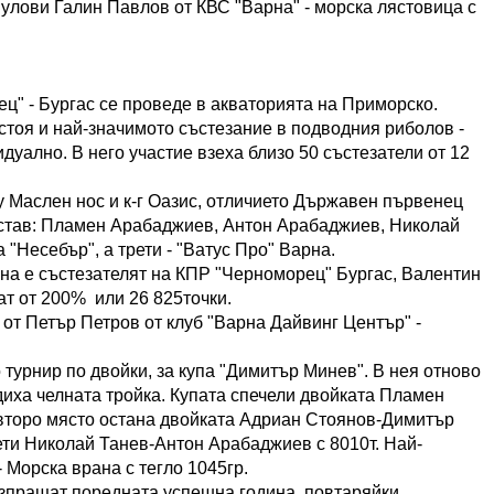
улови Галин Павлов от КВС "Варна" - морска лястовица с
ц" - Бургас се проведе в акваторията на Приморско.
ъстоя и най-значимото състезание в подводния риболов -
уално. В него участие взеха близо 50 състезатели от 12
у Маслен нос и к-г Оазис, отличието Държавен първенец
състав: Пламен Арабаджиев, Антон Арабаджиев, Николай
"Несебър", а трети - "Ватус Про" Варна.
а е състезателят на КПР "Черноморец" Бургас, Валентин
ат от 200% или 26 825точки.
от Петър Петров от клуб "Варна Дайвинг Център" -
 турнир по двойки, за купа "Димитър Минев". В нея отново
диха челната тройка. Купата спечели двойката Пламен
 второ място остана двойката Адриан Стоянов-Димитър
рети Николай Танев-Антон Арабаджиев с 8010т. Най-
 Морска врана с тегло 1045гр.
изпращат поредната успешна година, повтаряйки