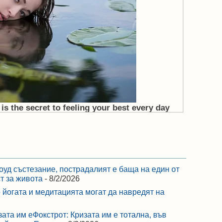
оуд състезание, пострадалият е баща на един от
ст за живота
- 8/2/2026
 йогата и медитацията могат да навредят на
зата им еФокстрот: Кризата им е тотална, във