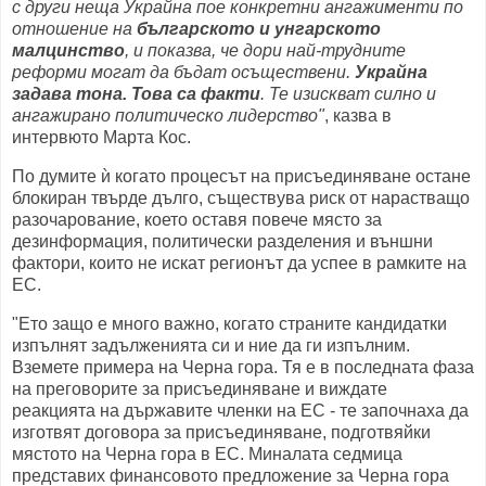
с други неща Украйна пое конкретни ангажименти по
отношение на
българското и унгарското
малцинство
, и показва, че дори най-трудните
реформи могат да бъдат осъществени.
Украйна
задава тона. Това са факти
. Те изискват силно и
ангажирано политическо лидерство"
, казва в
интервюто Марта Кос.
По думите ѝ когато процесът на присъединяване остане
блокиран твърде дълго, съществува риск от нарастващо
разочарование, което оставя повече място за
дезинформация, политически разделения и външни
фактори, които не искат регионът да успее в рамките на
ЕС.
"Ето защо е много важно, когато страните кандидатки
изпълнят задълженията си и ние да ги изпълним.
Вземете примера на Черна гора. Тя е в последната фаза
на преговорите за присъединяване и виждате
реакцията на държавите членки на ЕС - те започнаха да
изготвят договора за присъединяване, подготвяйки
мястото на Черна гора в ЕС. Миналата седмица
представих финансовото предложение за Черна гора