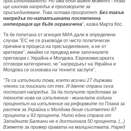
присъединяването. Но има един важен момент - това
ще изисква напредък в преговорите за
присъединяване. Това остава приоритет.
Без такъв
напредък по-нататъшната постепенна
интеграция ще бъде ограничена
", казва Марта Кос.
Тя бе попитана от агенция МИА дали в определени
случаи "ЕС не се ръководи от чисто политически
причини в процеса на присъединяване, а не от
критерии", имайки се предвид вече започналите
преговори с Украйна и Молдова. Еврокомисарката
отговори категорично, че "напредъкът на Украйна и
Молдова се основава на техните заслуги".
"Те са изпълнили това, което всички 27 държави
членки са поискали от тях. И двете страни сега
постигат напредък. За да получите представа за
техните нива на изпълнение - миналата година
процентът на изпълнение на реформите по Плана за
растеж за Украйна и Молдова беше съответно 87
процента и 93 процента. Нито една страна от
Западните Балкани не е достигнала 50 процента. (...)
Вземете за пример правата на малцинствата. Наред