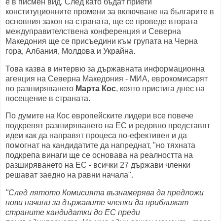
е в писмен вид. След като бъдат приети
конституционните промени за включване на българите в
основния закон на страната, ще се проведе втората
междуправителствена конференция и Северна
Македония ще се присъедини към групата на Черна
гора, Албания, Молдова и Украйна.
Това казва в интервю за държавната информационна
агенция на Северна Македония - МИА, еврокомисарят
по разширяването
Марта Кос
, която пристига днес на
посещение в страната.
По думите на Кос европейските лидери все повече
подкрепят разширяването на ЕС и редовно представят
идеи как да направят процеса по-ефективен и да
помогнат на кандидатите да напреднат, "но тяхната
подкрепа винаги ще се основава на реалността на
разширяването на ЕС - всички 27 държави членки
решават заедно на равни начала".
"След лятото Комисията възнамерява да предложи
нови начини за държавите членки да приближат
страните кандидатки до ЕС преди