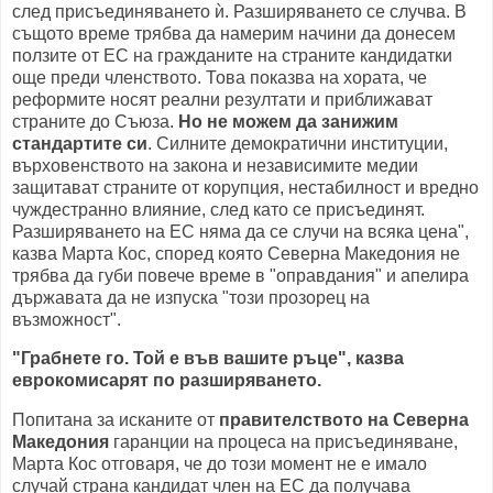
след присъединяването ѝ. Разширяването се случва. В
същото време трябва да намерим начини да донесем
ползите от ЕС на гражданите на страните кандидатки
още преди членството. Това показва на хората, че
реформите носят реални резултати и приближават
страните до Съюза.
Но не можем да занижим
стандартите си
. Силните демократични институции,
върховенството на закона и независимите медии
защитават страните от корупция, нестабилност и вредно
чуждестранно влияние, след като се присъединят.
Разширяването на ЕС няма да се случи на всяка цена",
казва Марта Кос, според която Северна Македония не
трябва да губи повече време в "оправдания" и апелира
държавата да не изпуска "този прозорец на
възможност".
"Грабнете го. Той е във вашите ръце", казва
еврокомисарят по разширяването.
Попитана за исканите от
правителството на Северна
Македония
гаранции на процеса на присъединяване,
Марта Кос отговаря, че до този момент не е имало
случай страна кандидат член на ЕС да получава