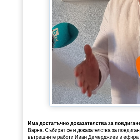
Има достатъчно доказателства за повдиган
Варна. Събират се и доказателства за повдига
вътрешните работи Иван Демерджиев в ефира 