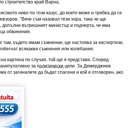
то строителство край Варна.
сокото ниво по този казус, до което може и трябва да се
Невзоров. "Вече съм назовал тези хора, така че ще
, допълни вътрешният министър и подчерта, че има
ица обвинения.
е там, където имам съмнение, ще настоява за експертизи,
 избегнат всякакви съмнения или колебания.
сна картина по случая, той ще я представи. Според
анипулативно за п
олитически
цели. За Демерджиев
ма от загиналите да бъдат спасени и кой е отговорен, ако