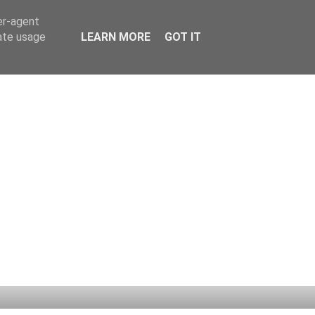
er-agent
rate usage
LEARN MORE
GOT IT