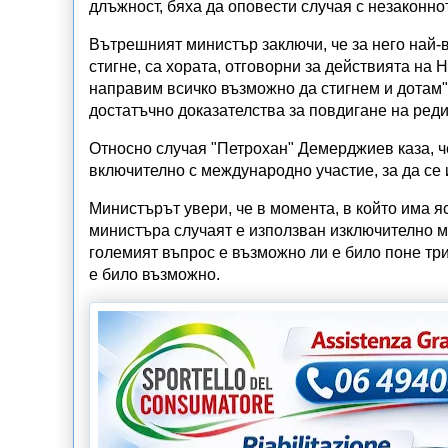
длъжност, бяха да оповести случая с незаконно
Вътрешният министър заключи, че за него най-ви
стигне, са хората, отговорни за действията на 
направим всичко възможно да стигнем и дотам"
достатъчно доказателства за повдигане на ред
Относно случая "Петрохан" Демерджиев каза, ч
включително с международно участие, за да се
Министърът увери, че в момента, в който има я
министъра случаят е използван изключително м
големият въпрос е възможно ли е било поне три
е било възможно.