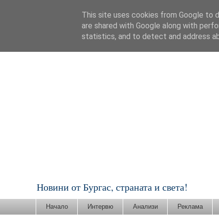
This site uses cookies from Google to de
are shared with Google along with perfo
statistics, and to detect and address a
Новини от Бургас, страната и света!
Начало
Интервю
Анализи
Реклама