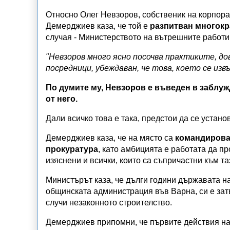
Относно Олег Невзоров, собственик на корпорац
Демерджиев каза, че той е
разпитван многокр
случая - Министерството на вътрешните работи
"Невзоров много ясно посочва практиките, до
посредници, убеждаван, че това, което се изв
По думите му, Невзоров е въведен в заблуж
от него.
Дали всичко това е така, предстои да се устано
Демерджиев каза, че на място са
командирова
прокуратура
, като амбицията е работата да п
изяснени и всички, които са съпричастни към та
Министърът каза, че дълги години държавата на
общинската администрация във Варна, си е затв
случи незаконното строителство.
Демерджиев припомни, че първите действия на 