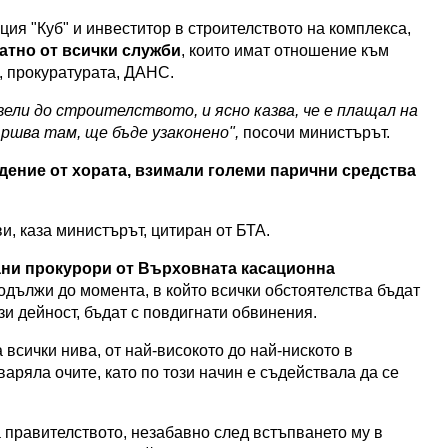
ия "Куб" и инвеститор в строителството на комплекса,
атно от всички служби
, които имат отношение към
, прокуратурата, ДАНС.
вели до строителството, и ясно казва, че е плащал на
ършва там, ще бъде узаконено",
посочи министърът.
дение от хората, взимали големи парични средства
ви, каза министърът, цитиран от БТА.
ни прокурори от Върховната касационна
родължи до момента, в който всички обстоятелства бъдат
зи дейност, бъдат с повдигнати обвинения.
 всички нива, от най-високото до най-ниското в
аряла очите, като по този начин е съдействала да се
правителството, незабавно след встъпването му в