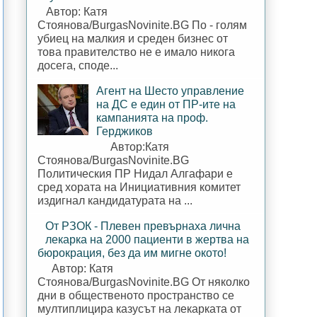
Автор: Катя
Стоянова/BurgasNovinite.BG По - голям
убиец на малкия и среден бизнес от
това правителство не е имало никога
досега, споде...
Агент на Шесто управление
на ДС е един от ПР-ите на
кампанията на проф.
Герджиков
Автор:Катя
Стоянова/BurgasNovinite.BG
Политическия ПР Нидал Алгафари е
сред хората на Инициативния комитет
издигнал кандидатурата на ...
От РЗОК - Плевен превърнаха лична
лекарка на 2000 пациенти в жертва на
бюрокрация, без да им мигне окото!
Автор: Катя
Стоянова/BurgasNovinite.BG От няколко
дни в общественото пространство се
мултиплицира казусът на лекарката от