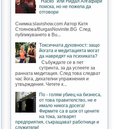
"Наско" или Нидал Алгафари
поиска, но не пожела да
отговори
Снимка:slavishow.com Автор Катя
Стоянова/BurgasNovinite.BG След
публикуването в Bu...
Токсичната духовност: защо
йогата и медитацията могат
да навредят на психиката?
Събуждате се в пет
сутринта, за да успеете за
ранната медитация. След това следват
час йога, дихателни упражнения и
утвърждения. Четете к...
По - голям убиец на бизнеса,
от това правителство, не е
имало никога досега!
Фирмите са в шок от цените
на тока, затварят
предприятия, съкращават работници и
служители!