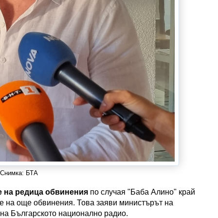
Снимка: БТА
е на редица обвинения
по случая "Баба Алино" край
не на още обвинения. Това заяви министърът на
на Българското национално радио.