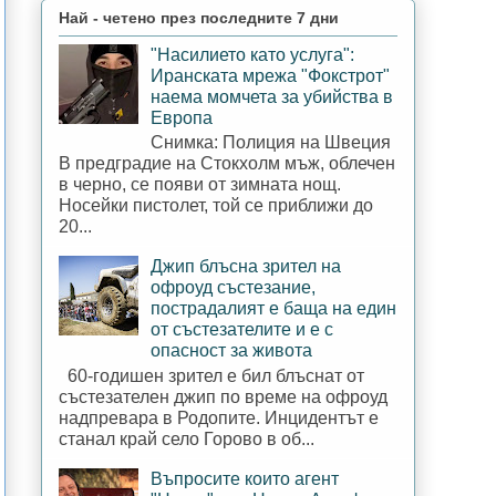
Най - четено през последните 7 дни
"Насилието като услуга":
Иранската мрежа "Фокстрот"
наема момчета за убийства в
Европа
Снимка: Полиция на Швеция
В предградие на Стокхолм мъж, облечен
в черно, се появи от зимната нощ.
Носейки пистолет, той се приближи до
20...
Джип блъсна зрител на
офроуд състезание,
пострадалият е баща на един
от състезателите и е с
опасност за живота
60-годишен зрител е бил блъснат от
състезателен джип по време на офроуд
надпревара в Родопите. Инцидентът е
станал край село Горово в об...
Въпросите които агент