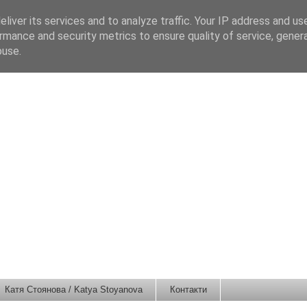
liver its services and to analyze traffic. Your IP address and us
rmance and security metrics to ensure quality of service, gene
buse.
Катя Стоянова / Katya Stoyanova
Контакти