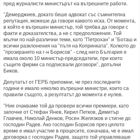
пред журналисти министърът на вътрешните работи.
"Демерджиев, докато беше адвокат със съмнителна
репутация, можеше да говори каквото иска. От момента,
в който е вътрешен министър, той трябва да говори с
факти и доказателства, а не с предположения. Той
мълчи по най-различни теми, като "Петрохан" и "Боташ и
всички разклонения на "пътя на Копринката". Колкото до
"прозирането на г-н Борисов" - след него България е
имала около 10 министър-председатели, при които
същите фирми са подписвали договори", допълни
Биков.
Депутатът от ГЕРБ припомни, че през последните
години е имало няколко вътрешни министри, които са
правили същото, а резултатът до момента е нулев.
"Ние очакваме той да провери всички премиери, като
започне от Стефан Янев, Кирил Петков, Димитър
Главчев, Николай Денков, Росен Желязков и стигне до
господин Радев. Ако господин Борисов през цялото
време е имал участие в процесите, означава, че е имал
договорка с господин Радев, защото той управляваше