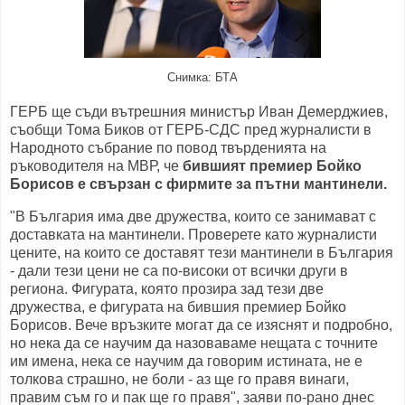
Снимка: БТА
ГЕРБ ще съди вътрешния министър Иван Демерджиев,
съобщи Тома Биков от ГЕРБ-СДС пред журналисти в
Народното събрание по повод твърденията на
ръководителя на МВР, че
бившият премиер Бойко
Борисов е свързан с фирмите за пътни мантинели.
"В България има две дружества, които се занимават с
доставката на мантинели. Проверете като журналисти
цените, на които се доставят тези мантинели в България
- дали тези цени не са по-високи от всички други в
региона. Фигурата, която прозира зад тези две
дружества, е фигурата на бившия премиер Бойко
Борисов. Вече връзките могат да се изяснят и подробно,
но нека да се научим да назоваваме нещата с точните
им имена, нека се научим да говорим истината, не е
толкова страшно, не боли - аз ще го правя винаги,
правим съм го и пак ще го правя", заяви по-рано днес