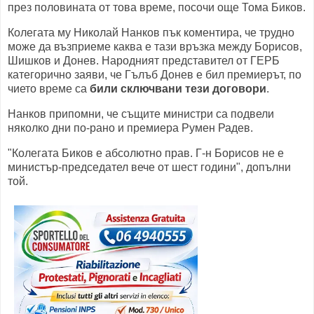
през половината от това време, посочи още Тома Биков.
Колегата му Николай Нанков пък коментира, че трудно
може да възприеме каква е тази връзка между Борисов,
Шишков и Донев. Народният представител от ГЕРБ
категорично заяви, че Гълъб Донев е бил премиерът, по
чието време са
били сключвани тези договори
.
Нанков припомни, че същите министри са подвели
няколко дни по-рано и премиера Румен Радев.
"Колегата Биков е абсолютно прав. Г-н Борисов не е
министър-председател вече от шест години", допълни
той.