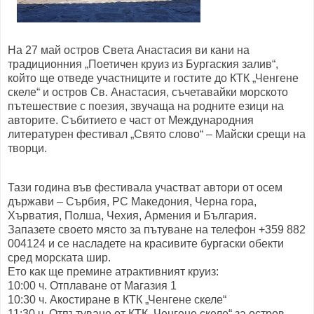
На 27 май остров Света Анастасия ви кани на
традиционния „Поетичен круиз из Бургаския залив“,
който ще отведе участниците и гостите до КТК „Ченгене
скеле“ и остров Св. Анастасия, съчетавайки морското
пътешествие с поезия, звучаща на родните езици на
авторите. Събитието е част от Международния
литературен фестивал „Свято слово“ – Майски срещи на
творци.
Тази година във фестивала участват автори от осем
държави – Сърбия, РС Македония, Черна гора,
Хърватия, Полша, Чехия, Армения и България.
Запазете своето място за пътуване на телефон +359 882
004124 и се насладете на красивите бургаски обекти
сред морската шир.
Ето как ще премине атрактивният круиз:
10:00 ч. Отплаване от Магазия 1
10:30 ч. Акостиране в КТК „Ченгене скеле“
11:30 ч. Oтпътуване от КТК „Ченгене скеле“ за остров