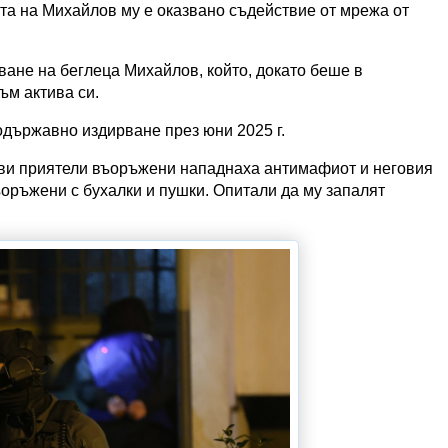
ята на Михайлов му е оказвано съдействие от мрежа от
ване на беглеца Михайлов, който, докато беше в
ъм актива си.
държавно издирване през юни 2025 г.
ови приятели въоръжени нападнаха антимафиот и неговия
оръжени с бухалки и пушки. Опитали да му запалят