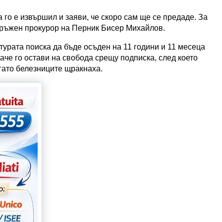
го е извършил и заяви, че скоро сам ще се предаде. За
кръжен прокурор на Перник Бисер Михайлов.
урата поиска да бъде осъден на 11 години и 11 месеца
аче го остави на свобода срещу подписка, след което
гато белезниците щракнаха.