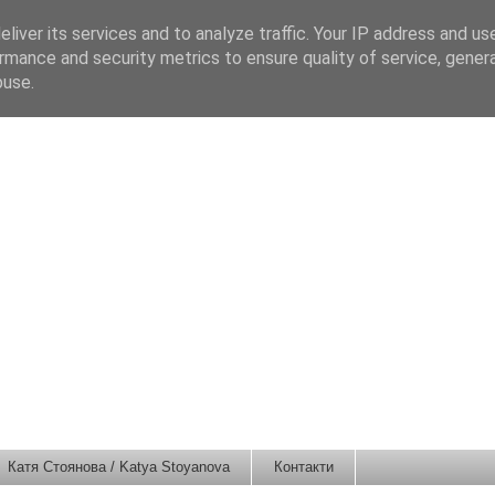
liver its services and to analyze traffic. Your IP address and us
rmance and security metrics to ensure quality of service, gene
buse.
Катя Стоянова / Katya Stoyanova
Контакти