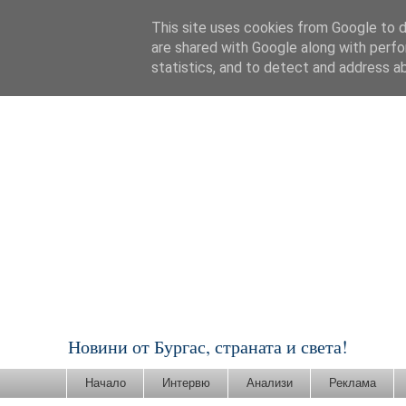
This site uses cookies from Google to de
are shared with Google along with perfo
statistics, and to detect and address a
Новини от Бургас, страната и света!
Начало
Интервю
Анализи
Реклама