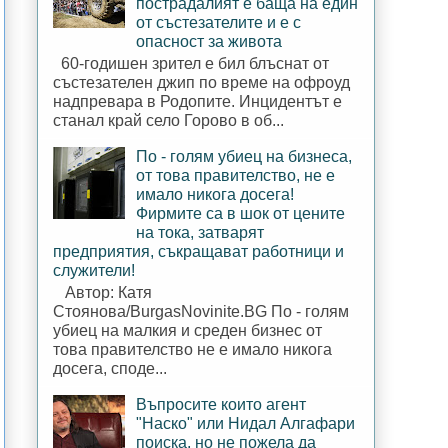
пострадалият е баща на един
от състезателите и е с
опасност за живота
60-годишен зрител е бил блъснат от
състезателен джип по време на офроуд
надпревара в Родопите. Инцидентът е
станал край село Горово в об...
По - голям убиец на бизнеса,
от това правителство, не е
имало никога досега!
Фирмите са в шок от цените
на тока, затварят
предприятия, съкращават работници и
служители!
Автор: Катя
Стоянова/BurgasNovinite.BG По - голям
убиец на малкия и среден бизнес от
това правителство не е имало никога
досега, споде...
Въпросите които агент
"Наско" или Нидал Алгафари
поиска, но не пожела да