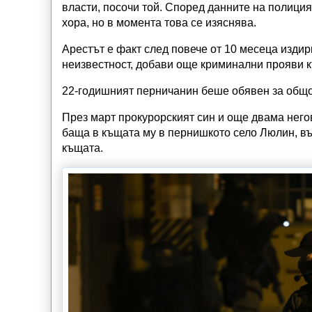
власти, посочи той. Според данните на полици
хора, но в момента това се изяснява.
Арестът е факт след повече от 10 месеца издир
неизвестност, добави още криминални прояви к
22-годишният перничанин беше обявен за общо
През март прокурорският син и още двама нег
баща в къщата му в пернишкото село Люлин, въ
къщата.