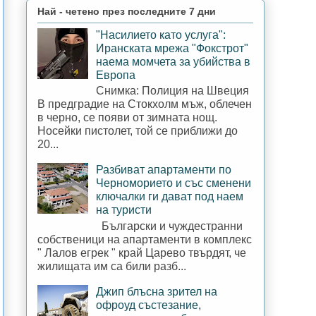
Най - четено през последните 7 дни
"Насилието като услуга":
Иранската мрежа "Фокстрот"
наема момчета за убийства в
Европа
Снимка: Полиция на Швеция
В предградие на Стокхолм мъж, облечен
в черно, се появи от зимната нощ.
Носейки пистолет, той се приближи до
20...
Разбиват апартаменти по
Черноморието и със сменени
ключалки ги дават под наем
на туристи
Български и чуждестранни
собственици на апартаменти в комплекс
" Лалов егрек " край Царево твърдят, че
жилищата им са били разб...
Джип блъсна зрител на
офроуд състезание,