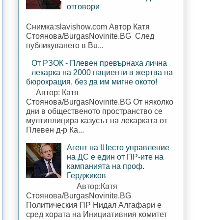
отговори
Снимка:slavishow.com Автор Катя
Стоянова/BurgasNovinite.BG След
публикуването в Bu...
От РЗОК - Плевен превърнаха лична
лекарка на 2000 пациенти в жертва на
бюрокрация, без да им мигне окото!
Автор: Катя
Стоянова/BurgasNovinite.BG От няколко
дни в общественото пространство се
мултиплицира казусът на лекарката от
Плевен д-р Ка...
Агент на Шесто управление
на ДС е един от ПР-ите на
кампанията на проф.
Герджиков
Автор:Катя
Стоянова/BurgasNovinite.BG
Политическия ПР Нидал Алгафари е
сред хората на Инициативния комитет