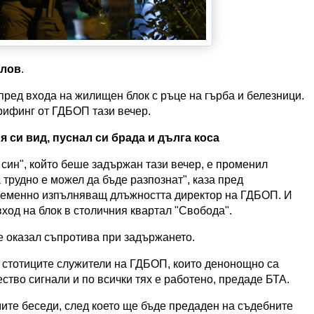
йлов
.
пред входа на жилищен блок с ръце на гърба и белезници.
рифинг от ГДБОП тази вечер.
си вид, пуснал си брада и дълга коса
син", който беше задържан тази вечер, е променил
 трудно е можел да бъде разпознат", каза пред
ременно изпълняващ длъжността директор на ГДБОП. И
вход на блок в столичния квартал "Свобода".
е оказал съпротива при задържането.
а стотиците служители на ГДБОП, които денонощно са
тво сигнали и по всички тях е работено, предаде БТА.
те беседи, след което ще бъде предаден на съдебните