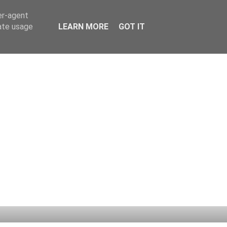
er-agent
rate usage
LEARN MORE
GOT IT