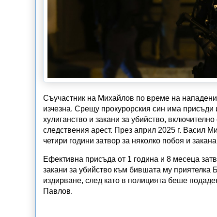
Съучастник на Михайлов по време на нападение
изчезна. Срещу прокурорския син има присъди 
хулиганство и закани за убийство, включително
следствения арест. През април 2025 г. Васил 
четири години затвор за няколко побоя и закана
Ефективна присъда от 1 година и 8 месеца зат
закани за убийство към бившата му приятелка Б
издирване, след като в полицията беше подаде
Павлов.