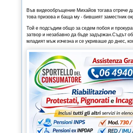
Във видеообръщение Михайов тогава отрече да 
това призова и баща му - бившият заместник о
Той е подсъдим общо за седем побоя и прокурат
затвор и незабавно да бъде задържан.Съдът об
младият мъж изчезна и се укриваше до днес, ко