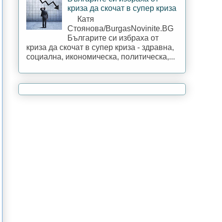
криза да скочат в супер криза
Катя
Стоянова/BurgasNovinite.BG
Българите си избраха от
криза да скочат в супер криза - здравна,
социална, икономическа, политическа,...