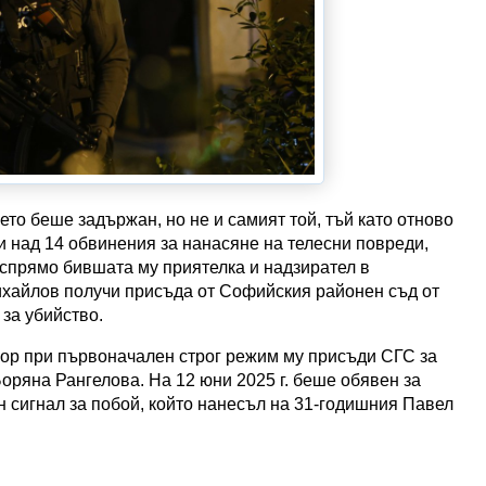
то беше задържан, но не и самият той, тъй като отново
и над 14 обвинения за нанасяне на телесни повреди,
 спрямо бившата му приятелка и надзирател в
Михайлов получи присъда от Софийския районен съд от
 за убийство.
вор при първоначален строг режим му присъди СГС за
оряна Рангелова. На 12 юни 2025 г. беше обявен за
н сигнал за побой, който нанесъл на 31-годишния Павел