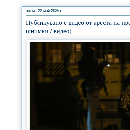
петък, 22 май 2026 г.
Публикувано е видео от ареста на пр
(снимки / видео)