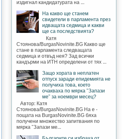
издигнал кандидатурата на ...
На какво ще станем
свидетели в парламента през
идващата седмица и какви
ще са последствията?
Катя
Стоянова/BurgasNovinite.BG Какво ще
стане в парламента следващата
седмица и отвъд нея? Зад всички
кандърми на ИТН определени от тях ...
Защо хората в неплатен
отпуск заради епидемията не
получиха това, което
очакваха по мярка "Запази
ме" за ноември месец?
Автор: Катя
Стоянова/BurgasNovinite.BG На е -
пощата на BurgasNovinite.BG бяха
получени множество запитвания по
мярка "Запази ме...
Българите си избраха от