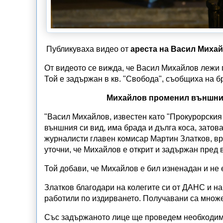
Публикуваха видео от
ареста на Васил Миха
От видеото се вижда, че Васил Михайлов лежи 
Той е задържан в кв. "Свобода", съобщиха на б
Михайлов променил външния 
"Васил Михайлов, известен като "Прокурорския 
външния си вид, има брада и дълга коса, затова
журналисти главен комисар Мартин Златков, в
уточни, че Михайлов е открит и задържан пред 
Той добави, че Михайлов е бил изненадан и не 
Златков благодари на колегите си от ДАНС и н
работили по издирването. Получавани са множес
Със задържаното лице ще проведем необходими