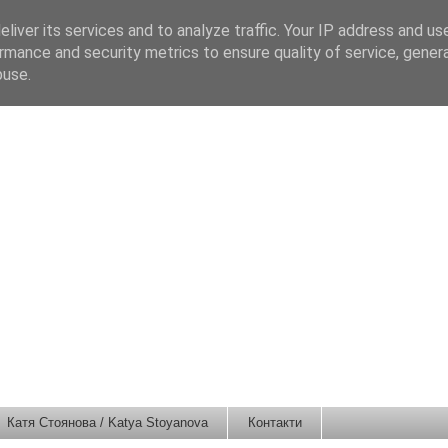
liver its services and to analyze traffic. Your IP address and us
rmance and security metrics to ensure quality of service, gene
buse.
Катя Стоянова / Katya Stoyanova
Контакти