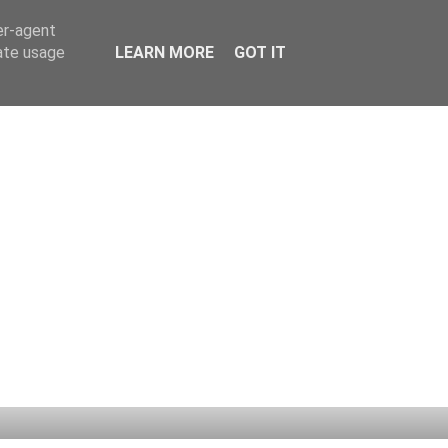
er-agent
rate usage
LEARN MORE
GOT IT