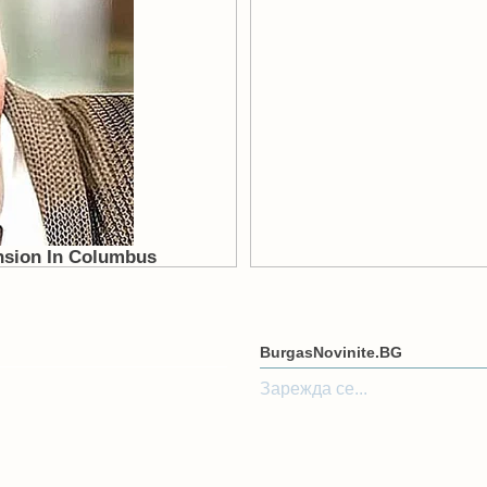
BurgasNovinite.BG
Зарежда се...