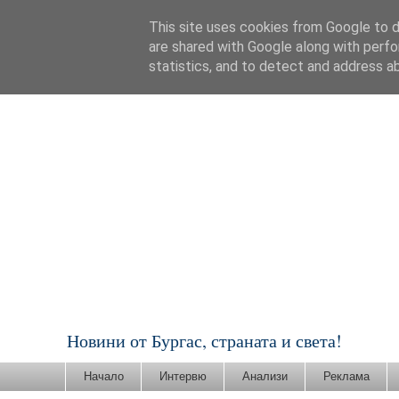
This site uses cookies from Google to de
are shared with Google along with perfo
statistics, and to detect and address a
Новини от Бургас, страната и света!
Начало
Интервю
Анализи
Реклама