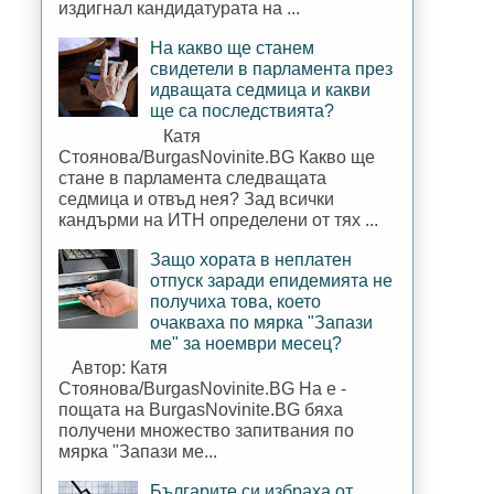
издигнал кандидатурата на ...
На какво ще станем
свидетели в парламента през
идващата седмица и какви
ще са последствията?
Катя
Стоянова/BurgasNovinite.BG Какво ще
стане в парламента следващата
седмица и отвъд нея? Зад всички
кандърми на ИТН определени от тях ...
Защо хората в неплатен
отпуск заради епидемията не
получиха това, което
очакваха по мярка "Запази
ме" за ноември месец?
Автор: Катя
Стоянова/BurgasNovinite.BG На е -
пощата на BurgasNovinite.BG бяха
получени множество запитвания по
мярка "Запази ме...
Българите си избраха от