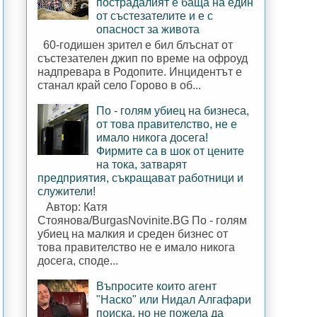
пострадалият е баща на един
от състезателите и е с
опасност за живота
60-годишен зрител е бил блъснат от
състезателен джип по време на офроуд
надпревара в Родопите. Инцидентът е
станал край село Горово в об...
По - голям убиец на бизнеса,
от това правителство, не е
имало никога досега!
Фирмите са в шок от цените
на тока, затварят
предприятия, съкращават работници и
служители!
Автор: Катя
Стоянова/BurgasNovinite.BG По - голям
убиец на малкия и среден бизнес от
това правителство не е имало никога
досега, споде...
Въпросите които агент
"Наско" или Нидал Алгафари
поиска, но не пожела да