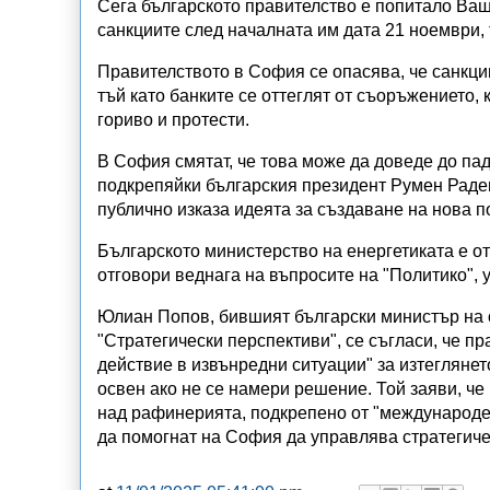
Сега българското правителство е попитало Ваши
санкциите след началната им дата 21 ноември,
Правителството в София се опасява, че санкци
тъй като банките се оттеглят от съоръжението, 
гориво и протести.
В София смятат, че това може да доведе до пад
подкрепяйки българския президент Румен Радев,
публично изказа идеята за създаване на нова п
Българското министерство на енергетиката е о
отговори веднага на въпросите на "Политико", 
Юлиан Попов, бившият български министър на о
"Стратегически перспективи", се съгласи, че пр
действие в извънредни ситуации" за изтеглянето
освен ако не се намери решение. Той заяви, ч
над рафинерията, подкрепено от "международен 
да помогнат на София да управлява стратегиче