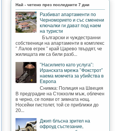
Най - четено през последните 7 дни
Разбиват апартаменти по
Черноморието и със сменени
ключалки ги дават под наем
на туристи
Български и чуждестранни
собственици на апартаменти в комплекс
" Лалов егрек " край Царево твърдят, че
жилищата им са били разб...
"Насилието като услуга":
Иранската мрежа "Фокстрот"
наема момчета за убийства в
Европа
Снимка: Полиция на Швеция
В предградие на Стокхолм мъж, облечен
в черно, се появи от зимната нощ.
Носейки пистолет, той се приближи до
20...
Джип блъсна зрител на
офроуд състезание,