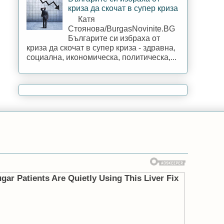
криза да скочат в супер криза
Катя
Стоянова/BurgasNovinite.BG
Българите си избраха от
криза да скочат в супер криза - здравна,
социална, икономическа, политическа,...