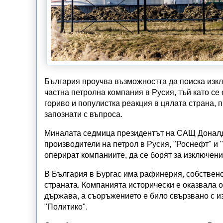
България проучва възможността да поиска изк
частна петролна компания в Русия, тъй като се
гориво и популистка реакция в цялата страна, 
запознати с въпроса.
Миналата седмица президентът на САЩ Доналд
производители на петрол в Русия, "Роснефт" и "
оперират компаниите, да се борят за изключени
В България в Бургас има рафинерия, собственос
страната. Компанията исторически е оказвала 
държава, а съоръжението е било свързвано с и
"Политико".