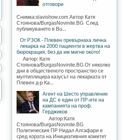
отговори
Снимка:slavishow.com Автор Катя
Стоянова/BurgasNovinite.BG След
публикуването в Bu...
От РЗОК - Плевен превърнаха лична
лекарка на 2000 пациенти в жертва на
бюрокрация, без да им мигне окото!
Автор: Катя
Стоянова/BurgasNovinite.BG От няколко
дни в общественото пространство се
мултиплицира казусът на лекарката от
Плевен д-р Ка...
Агент на Шесто управление
на ДС е един от ПР-ите на
кампанията на проф.
Герджиков
Автор:Катя
Стоянова/BurgasNovinite.BG
Политическия ПР Нидал Алгафари е
сред хората на Инициативния комитет