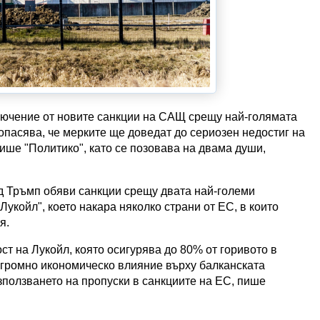
лючение от новите санкции на САЩ срещу най-голямата
 опасява, че мерките ще доведат до сериозен недостиг на
пише "Политико", като се позовава на двама души,
 Тръмп обяви санкции срещу двата най-големи
Лукойл", което накара няколко страни от ЕС, в които
я.
т на Лукойл, която осигурява до 80% от горивото в
огромно икономическо влияние върху балканската
зползването на пропуски в санкциите на ЕС, пише