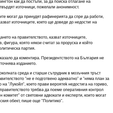
нгтон как да постъпи, за да поиска отлагане на
 твърдят източници, пожелали анонимност.
ите могат да принудят рафинерията да спре да работи,
казват източниците, което ще доведе до недостиг на
ането на правителството, казват източниците,
 фигура, която някои считат за проруска и който
олитическа партия.
тказало да коментира. Президентството на България не
уточнява изданието.
колната среда и старши сътрудник в мозъчния тръст
авителството "не е подготвено адекватно" и "няма план за
 на "Лукойл", което прави вероятek недостига на гориво,
е правителството трябва да поеме оперативния контрол
комитет" от световни адвокати и експерти, които могат
ския обект, пише още "Политико".