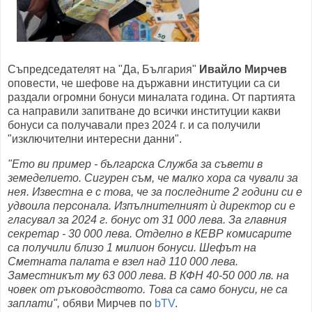
Съпредседателят на "Да, България"
Ивайло Мирчев
оповести, че шефове на държавни институции са си
раздали огромни бонуси миналата година. От партията
са направили запитване до всички институции какви
бонуси са получавали през 2024 г. и са получили
"изключителни интересни данни".
"Ето ви пример - българска Служба за съвети в
земеделието. Сигурен съм, че малко хора са чували за
нея. Известна е с това, че за последните 2 години си е
удвоила персонала. Изпълнителният ѝ директор си е
гласувал за 2024 г. бонус от 31 000 лева. За главния
секретар - 30 000 лева. Отделно в КЕВР комисарите
са получили близо 1 милион бонуси. Шефът на
Сметната палата е взел над 110 000 лева.
Заместникът му 63 000 лева. В КФН 40-50 000 лв. на
човек от ръководството. Това са само бонуси, не са
заплати",
обяви Мирчев по
bTV
.