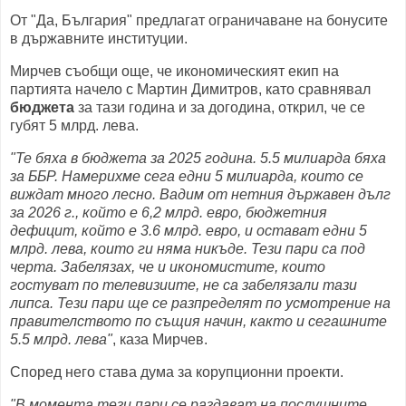
От "Да, България" предлагат ограничаване на бонусите
в държавните институции.
Мирчев съобщи още, че икономическият екип на
партията начело с Мартин Димитров, като сравнявал
бюджета
за тази година и за догодина, открил, че се
губят 5 млрд. лева.
"Те бяха в бюджета за 2025 година. 5.5 милиарда бяха
за ББР. Намерихме сега едни 5 милиарда, които се
виждат много лесно. Вадим от нетния държавен дълг
за 2026 г., който е 6,2 млрд. евро, бюджетния
дефицит, който е 3.6 млрд. евро, и остават едни 5
млрд. лева, които ги няма никъде. Тези пари са под
черта. Забелязах, че и икономистите, които
гостуват по телевизиите, не са забелязали тази
липса. Тези пари ще се разпределят по усмотрение на
правителството по същия начин, както и сегашните
5.5 млрд. лева"
, каза Мирчев.
Според него става дума за корупционни проекти.
"В момента тези пари се раздават на послушните