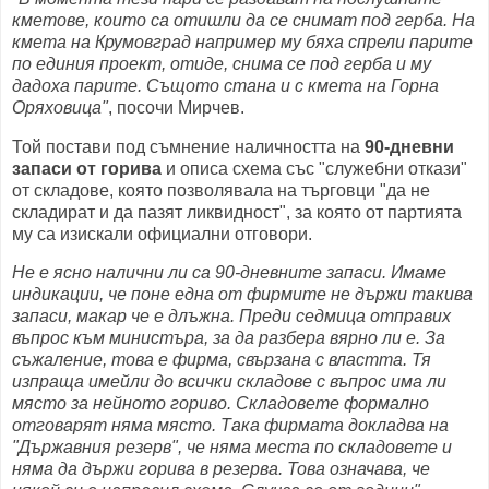
кметове, които са отишли да се снимат под герба. На
кмета на Крумовград например му бяха спрели парите
по единия проект, отиде, снима се под герба и му
дадоха парите. Същото стана и с кмета на Горна
Оряховица"
, посочи Мирчев.
Той постави под съмнение наличността на
90-дневни
запаси от горива
и описа схема със "служебни откази"
от складове, която позволявала на търговци "да не
складират и да пазят ликвидност", за която от партията
му са изискали официални отговори.
Не е ясно налични ли са 90-дневните запаси. Имаме
индикации, че поне една от фирмите не държи такива
запаси, макар че е длъжна. Преди седмица отправих
въпрос към министъра, за да разбера вярно ли е. За
съжаление, това е фирма, свързана с властта. Тя
изпраща имейли до всички складове с въпрос има ли
място за нейното гориво. Складовете формално
отговарят няма място. Така фирмата докладва на
"Държавния резерв", че няма места по складовете и
няма да държи горива в резерва. Това означава, че