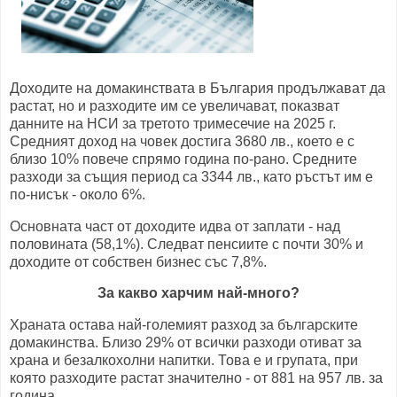
Доходите на домакинствата в България продължават да
растат, но и разходите им се увеличават, показват
данните на НСИ за третото тримесечие на 2025 г.
Средният доход на човек достига 3680 лв., което е с
близо 10% повече спрямо година по-рано. Средните
разходи за същия период са 3344 лв., като ръстът им е
по-нисък - около 6%.
Основната част от доходите идва от заплати - над
половината (58,1%). Следват пенсиите с почти 30% и
доходите от собствен бизнес със 7,8%.
За какво харчим най-много?
Храната остава най-големият разход за българските
домакинства. Близо 29% от всички разходи отиват за
храна и безалкохолни напитки. Това е и групата, при
която разходите растат значително - от 881 на 957 лв. за
година.