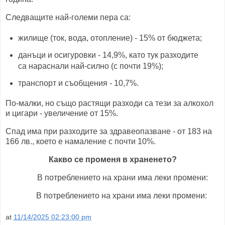
Следващите най-големи пера са:
жилище (ток, вода, отопление) - 15% от бюджета;
данъци и осигуровки - 14,9%, като тук разходите
са нараснали най-силно (с почти 19%);
транспорт и съобщения - 10,7%.
По-малки, но също растящи разходи са тези за алкохол
и цигари - увеличение от 15%.
Спад има при разходите за здравеопазване - от 183 на
166 лв., което е намаление с почти 10%.
Какво се променя в храненето?
В потреблението на храни има леки промени:
В потреблението на храни има леки промени:
at
11/14/2025 02:23:00 pm