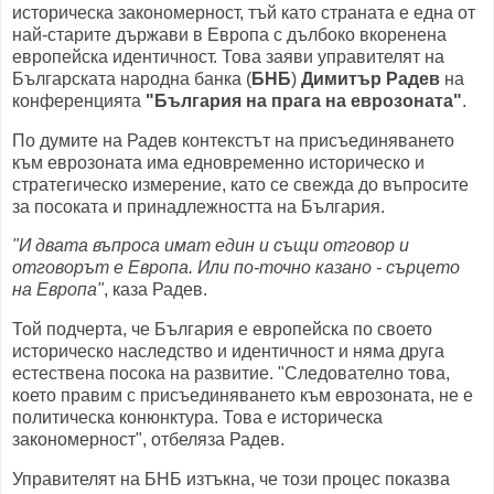
историческа закономерност, тъй като страната е една от
най-старите държави в Европа с дълбоко вкоренена
европейска идентичност. Това заяви управителят на
Българската народна банка (
БНБ
)
Димитър Радев
на
конференцията
"България на прага на еврозоната"
.
По думите на Радев контекстът на присъединяването
към еврозоната има едновременно историческо и
стратегическо измерение, като се свежда до въпросите
за посоката и принадлежността на България.
"И двата въпроса имат един и същи отговор и
отговорът е Европа. Или по-точно казано - сърцето
на Европа"
, каза Радев.
Той подчерта, че България е европейска по своето
историческо наследство и идентичност и няма друга
естествена посока на развитие. "Следователно това,
което правим с присъединяването към еврозоната, не е
политическа конюнктура. Това е историческа
закономерност", отбеляза Радев.
Управителят на БНБ изтъкна, че този процес показва