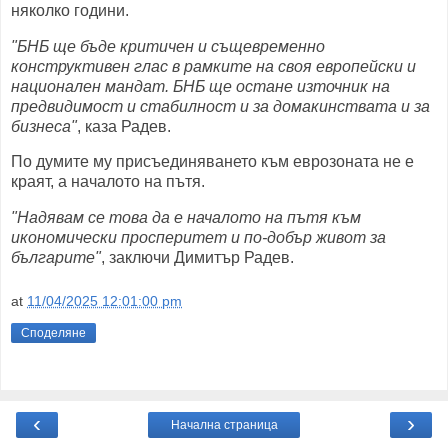
няколко години.
"БНБ ще бъде критичен и същевременно
конструктивен глас в рамките на своя европейски и
национален мандат. БНБ ще остане източник на
предвидимост и стабилност и за домакинствата и за
бизнеса"
, каза Радев.
По думите му присъединяването към еврозоната не е
краят, а началото на пътя.
"Надявам се това да е началото на пътя към
икономически просперитет и по-добър живот за
българите"
, заключи Димитър Радев.
at
11/04/2025 12:01:00 pm
Споделяне
‹
›
Начална страница