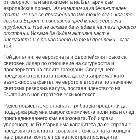
отговорността и ангажимента на България към
европейския проект.
"Аз намирам за забележителен
факта, че ние се присъединяваме точно сега, когато
света и Европа е изправена пред много сериозни
трудности. Ние не искаме да гледаме на тези процеси
отстрани. Искаме да бъдем активна част в
дискусията и в решаването на тези проблеми"
, каза
той.
Той допълни, че еврозоната и Европейският съюз са
световен лидер по отношение на сигурността и
просперитета на своите граждани. Според него
предизвикателствата трябва да се възприемат като
възможност, а фактът, че еврото е втората по значение
световна резервна валута, поставя членството на
България в нов стратегически контекст.
Радев подчерта, че страната трябва да продължи да
поддържа разумна макроикономическа политика и след
присъединяването към еврозоната. Той изрази
увереност, че България има капацитета да се справи с
предизвикателствата, свързани с фискалната позиция
на страната, която е под натиск през последните