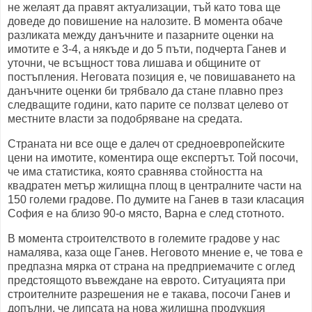
не желаят да правят актуализации, тъй като това ще
доведе до повишение на налозите. В момента обаче
разликата между данъчните и пазарните оценки на
имотите е 3-4, а някъде и до 5 пъти, подчерта Ганев и
уточни, че всъщност това лишава и общините от
постъпления. Неговата позиция е, че повишаването на
данъчните оценки би трябвало да стане плавно през
следващите години, като парите се ползват целево от
местните власти за подобряване на средата.
Страната ни все още е далеч от средноевропейските
цени на имотите, коментира още експертът. Той посочи,
че има статистика, която сравнява стойността на
квадратен метър жилищна площ в централните части на
150 големи градове. По думите на Ганев в тази класация
София е на близо 90-о място, Варна е след стотното.
В момента строителството в големите градове у нас
намалява, каза още Ганев. Неговото мнение е, че това е
предпазна мярка от страна на предприемачите с оглед
предстоящото въвеждане на еврото. Ситуацията при
строителните разрешения не е такава, посочи Ганев и
допълни, че липсата на нова жилищна продукция