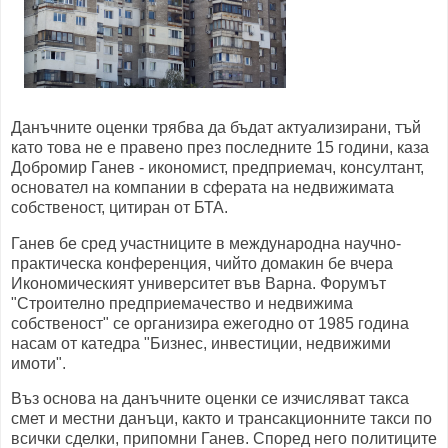
Данъчните оценки трябва да бъдат актуализирани, тъй
като това не е правено през последните 15 години, каза
Добромир Ганев - икономист, предприемач, консултант,
основател на компании в сферата на недвижимата
собственост, цитиран от БТА.
Ганев бе сред участниците в международна научно-
практическа конференция, чийто домакин бе вчера
Икономическият университет във Варна. Форумът
"Строително предприемачество и недвижима
собственост" се организира ежегодно от 1985 година
насам от катедра "Бизнес, инвестиции, недвижими
имоти".
Въз основа на данъчните оценки се изчисляват такса
смет и местни данъци, както и трансакционните такси по
всички сделки, припомни Ганев. Според него политиците