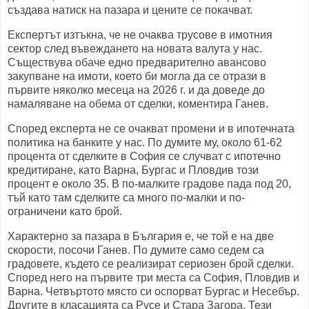
създава натиск на пазара и цените се покачват.
Експертът изтъкна, че не очаква трусове в имотния
сектор след въвеждането на новата валута у нас.
Съществува обаче едно предварително авансово
закупване на имоти, което би могла да се отрази в
първите няколко месеца на 2026 г. и да доведе до
намаляване на обема от сделки, коментира Ганев.
Според експерта не се очакват промени и в ипотечната
политика на банките у нас. По думите му, около 61-62
процента от сделките в София се случват с ипотечно
кредитиране, като Варна, Бургас и Пловдив този
процент е около 35. В по-малките градове пада под 20,
тъй като там сделките са много по-малки и по-
ограничени като брой.
Характерно за пазара в България е, че той е на две
скорости, посочи Ганев. По думите само седем са
градовете, където се реализират сериозен брой сделки.
Според него на първите три места са София, Пловдив и
Варна. Четвъртото място си оспорват Бургас и Несебър.
Другите в класацията са Русе и Стара Загора. Тези