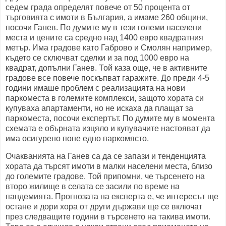
седем града определят повече от 50 процента от
търговията с имоти в България, а имаме 260 общини,
посочи Ганев. По думите му в тези големи населени
места и цените са средно над 1400 евро квадратния
метър. Има градове като Габрово и Смолян например,
където се сключват сделки и за под 1000 евро на
квадрат, допълни Ганев. Той каза още, че в активните
градове все повече поскъпват гаражите. До преди 4-5
години имаше проблем с реализацията на нови
паркоместа в големите комплекси, защото хората си
купуваха апартаменти, но не искаха да плащат за
паркоместа, посочи експертът. По думите му в момента
схемата е обърната изцяло и купувачите настояват да
има осигурено поне едно паркомясто.
Очакванията на Ганев са да се запази и тенденцията
хората да търсят имоти в малки населени места, близо
до големите градове. Той припомни, че търсенето на
второ жилище в селата се засили по време на
пандемията. Прогнозата на експерта е, че интересът ще
остане и дори хора от други държави ще се включат
през следващите години в търсенето на такива имоти.