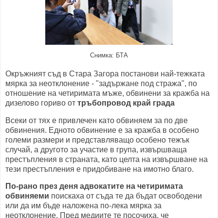
Снимка: БТА
Окръжният съд в Стара Загора постанови най-тежката
мярка за неотклонение - "задържане под стража", по
отношение на четиримата мъже, обвинени за кражба на
дизелово гориво от
тръбопровод край града
Всеки от тях е привлечен като обвиняем за по две
обвинения. Едното обвинение е за кражба в особено
големи размери и представляващо особено тежък
случай, а другото за участие в група, извършваща
престъпления в страната, като целта на извършване на
тези престъпления е придобиване на имотно благо.
По-рано през деня адвокатите на четиримата
обвиняеми
поискаха от съда те да бъдат освободени
или да им бъде наложена по-лека мярка за
неотклонение. Пред медиите те посочиха, че