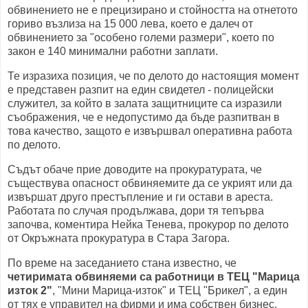
обвинението не е прецизирано и стойността на отнетото
гориво възлиза на 15 000 лева, което е далеч от
обвинението за "особено големи размери", което по
закон е 140 минимални работни заплати.
Те изразиха позиция, че по делото до настоящия момент
е представен разпит на един свидетел - полицейски
служител, за който в залата защитниците са изразили
съображения, че е недопустимо да бъде разпитван в
това качество, защото е извършвал оперативна работа
по делото.
Съдът обаче прие доводите на прокуратурата, че
съществува опасност обвиняемите да се укрият или да
извършат друго престъпление и ги остави в ареста.
Работата по случая продължава, дори тя тепърва
започва, коментира Нейка Тенева, прокурор по делото
от Окръжната прокуратура в Стара Загора.
По време на заседанието стана известно, че
четиримата обвиняеми са работници в ТЕЦ "Марица
изток 2"
, "Мини Марица-изток" и ТЕЦ "Брикел", а един
от тях е управител на фирми и има собствен бизнес.