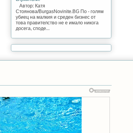
Автор: Катя
Стоянова/BurgasNovinite.BG По - голям
убиец на малкия и среден бизнес от
това правителство не е имало никога
досега, споде...