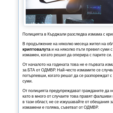
Полицията в Кърджали разследва измама с кри
В продължение на няколко месеца жител на обл
криптовалута
и на няколко пъти превел суми 
измамен, когато решил да оперира с парите си.
От началото на годината това не е първата изм
за БТА от ОДМВР. Най-често измамите се случва
потърпевши, когато решат да се разпореждат с
суми.
От полицията предупреждават гражданите да не
като в много от случаите това правят фалшиви
в тази област, не се изкушавайте от обещания 
измамени е голяма, съветват от ОДМВР.