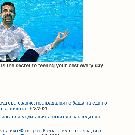
оуд състезание, пострадалият е баща на един от
ст за живота
- 8/2/2026
 йогата и медитацията могат да навредят на
зата им еФокстрот: Кризата им е тотална, във