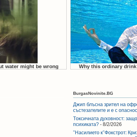
BurgasNovinite.BG
Джип блъсна зрител на офр
състезателите и е с опасно
Токсичната духовност: защо
психиката?
- 8/2/2026
"Насилието к"Фокстрот: Кри