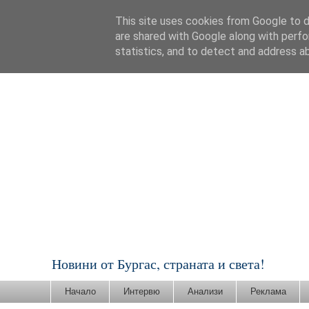
This site uses cookies from Google to de
are shared with Google along with perfo
statistics, and to detect and address a
Новини от Бургас, страната и света!
Начало
Интервю
Анализи
Реклама