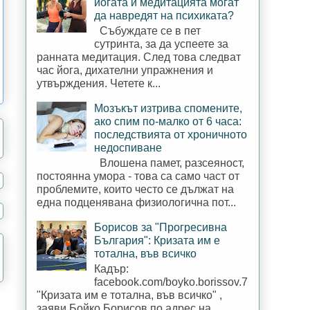
йогата и медитацията могат
да навредят на психиката?
Събуждате се в пет
сутринта, за да успеете за
ранната медитация. След това следват
час йога, дихателни упражнения и
утвърждения. Четете к...
Мозъкът изтрива спомените,
ако спим по-малко от 6 часа:
последствията от хроничното
недоспиване
Влошена памет, разсеяност,
постоянна умора - това са само част от
проблемите, които често се дължат на
една подценявана физиологична пот...
Борисов за "Прогресивна
България": Кризата им е
тотална, във всичко
Кадър:
facebook.com/boyko.borissov.7
"Кризата им е тотална, във всичко" ,
заяви Бойко Борисов по адрес на