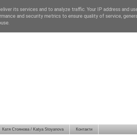
liver its services and to analyze traffic. Your IP address and us
rmance and security metrics to ensure quality of service, gene
buse.
Катя Стоянова / Katya Stoyanova
Контакти