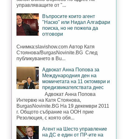
управляващите от "...
Въпросите които агент
"Наско" или Нидал Алгафари
поиска, но не пожела да
отговори
Снимка:slavishow.com Автор Катя
Стоянова/BurgasNovinite.BG След
публикуването в Bu...
Адвокат Анна Попова за
Международния ден на
момичетата на 11 октомври и
предизвикателствата днес
Адвокат Анна Попова
Интервю на Катя Стоянова,
BurgasNovinite.BG На 19 декември 2011
г. Общото събрание на ООН прие
Резолюция, с която обя...
Агент на Шесто управление
на ДС е един от ПР-ите на