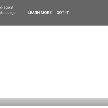
er-agent
rate usage
LEARN MORE
GOT IT