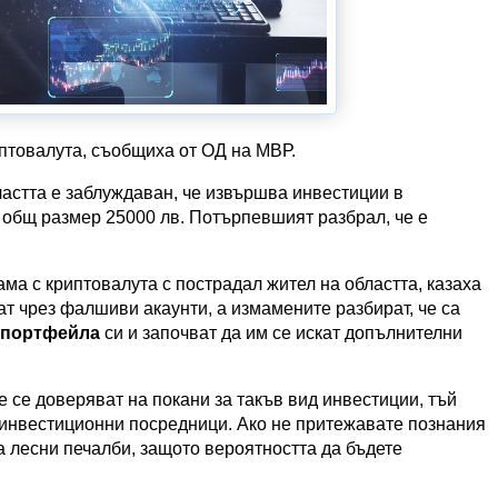
птовалута, съобщиха от ОД на МВР.
астта е заблуждаван, че извършва инвестиции в
с общ размер 25000 лв. Потърпевшият разбрал, че е
ама с криптовалута с пострадал жител на областта, казаха
т чрез фалшиви акаунти, а измамените разбират, че са
портфейла
си и започват да им се искат допълнителни
 се доверяват на покани за такъв вид инвестиции, тъй
 инвестиционни посредници. Ако не притежавате познания
за лесни печалби, защото вероятността да бъдете