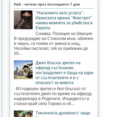
Най - четено през последните 7 дни
"Насилието като услуга":
Иранската мрежа "Фокстрот"
наема момчета за убийства в
Европа
Снимка: Полиция на Швеция
В предградие на Стокхолм мъж, облечен
в черно, се появи от зимната нощ.
Носейки пистолет, той се приближи до
20...
Джип блъсна зрител на
офроуд състезание,
пострадалият е баща на един
от състезателите и е с
опасност за живота
60-годишен зрител е бил блъснат от
състезателен джип по време на офроуд
надпревара в Родопите. Инцидентът е
станал край село Горово в об...
Токсичната духовност: защо