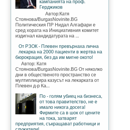
кампанията на проф.
Герджиков
Автор:Катя
Стоянова/BurgasNovinite.BG
Политическия ПР Нидал Алгафари е
сред хората на Инициативния комитет
издигнал кандидатурата на ...
От РЗОК - Плевен превърнаха лична
лекарка на 2000 пациенти в жертва на
бюрокрация, без да им мигне окото!
Автор: Катя
Стоянова/BurgasNovinite.BG От няколко
дни в общественото пространство се
мултиплицира казусът на лекарката от
Плевен д-р Ка...
По - голям убиец на бизнеса,
от това правителство, не е
имало никога досега!
Фирмите са в шок от цените
на тока, затварят
предприятия, съкращават работници и
служители!