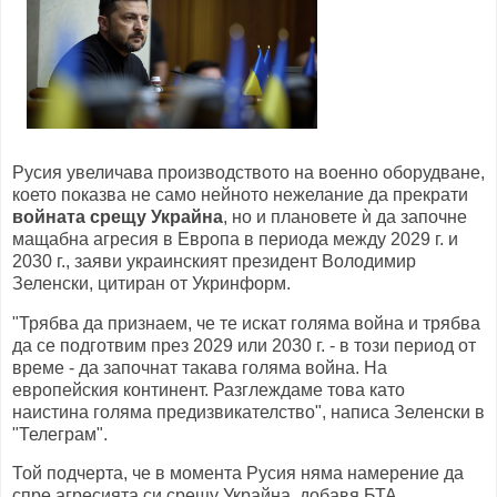
Русия увеличава производството на военно оборудване,
което показва не само нейното нежелание да прекрати
войната срещу Украйна
, но и плановете ѝ да започне
мащабна агресия в Европа в периода между 2029 г. и
2030 г., заяви украинският президент Володимир
Зеленски, цитиран от Укринформ.
"Трябва да признаем, че те искат голяма война и трябва
да се подготвим през 2029 или 2030 г. - в този период от
време - да започнат такава голяма война. На
европейския континент. Разглеждаме това като
наистина голяма предизвикателство", написа Зеленски в
"Телеграм".
Той подчерта, че в момента Русия няма намерение да
спре агресията си срещу Украйна, добавя БТА.