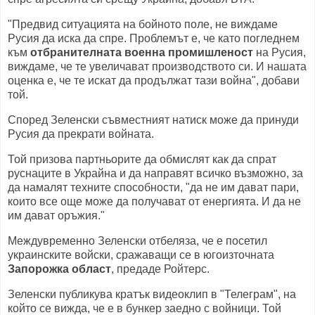
"Предвид ситуацията на бойното поле, не виждаме
Русия да иска да спре. Проблемът е, че като погледнем
към
отбранителната военна промишленост
на Русия,
виждаме, че те увеличават производството си. И нашата
оценка е, че те искат да продължат тази война", добави
той.
Според Зеленски съвместният натиск може да принуди
Русия да прекрати войната.
Той призова партньорите да обмислят как да спрат
руснаците в Украйна и да направят всичко възможно, за
да намалят техните способности, "да не им дават пари,
които все още може да получават от енергията. И да не
им дават оръжия."
Междувременно Зеленски отбеляза, че е посетил
украинските войски, сражаващи се в югоизточната
Запорожка област
, предаде Ройтерс.
Зеленски публикува кратък видеоклип в "Телеграм", на
който се вижда, че е в бункер заедно с войници. Той