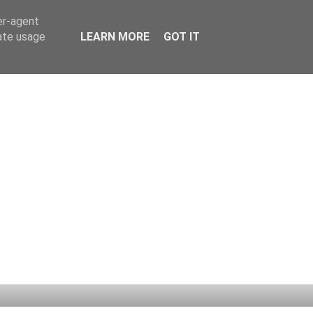
er-agent
rate usage
LEARN MORE
GOT IT