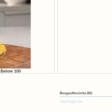
BurgasNovinite.BG
Зарежда се...