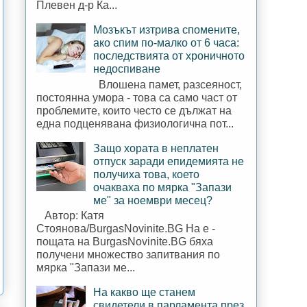
Плевен д-р Ка...
Мозъкът изтрива спомените,
ако спим по-малко от 6 часа:
последствията от хроничното
недоспиване
Влошена памет, разсеяност,
постоянна умора - това са само част от
проблемите, които често се дължат на
една подценявана физиологична пот...
Защо хората в неплатен
отпуск заради епидемията не
получиха това, което
очакваха по мярка "Запази
ме" за ноември месец?
Автор: Катя
Стоянова/BurgasNovinite.BG На е -
пощата на BurgasNovinite.BG бяха
получени множество запитвания по
мярка "Запази ме...
На какво ще станем
свидетели в парламента през