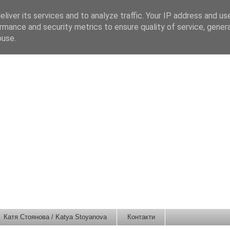
liver its services and to analyze traffic. Your IP address and us
rmance and security metrics to ensure quality of service, gene
buse.
Катя Стоянова / Katya Stoyanova
Контакти