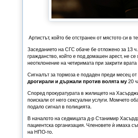
Артистът, който бе отстранен от мястото си в 
Заседанието на СГС обаче бе отложено за 13 ч
гражданство, който е под домашен арест, не се
неотклонение на четиримата при закрити врата
Сигналът за тормоза е подаден преди месец от 
дрогирали и държали против волята му
20 ч
Според прокуратурата в жилището на Хасърджие
поискали от него сексуални услуги. Момчето оба
подало сигнал в полицията.
В началото на седмицата д-р Станимир Хасърд
пациентска организация. Членовете ѝ имаха съм
на НПО-то.