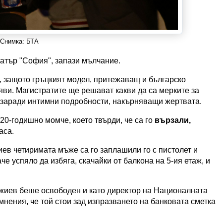
Снимка: БТА
театър "София", запази мълчание.
., защото гръцкият модел, притежаващ и българско
 яви. Магистратите ще решават какви да са мерките за
 заради интимни подробности, накърняващи жертвата.
20-годишно момче, което твърди, че са го
вързали,
аса.
в четиримата мъже са го заплашили го с пистолет и
че успяло да избяга, скачайки от балкона на 5-ия етаж, и
жиев беше освободен и като директор на Националната
нения, че той стои зад изпразването на банковата сметка