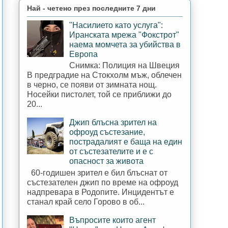
Най - четено през последните 7 дни
"Насилието като услуга":
Иранската мрежа "Фокстрот"
наема момчета за убийства в
Европа
Снимка: Полиция на Швеция
В предградие на Стокхолм мъж, облечен
в черно, се появи от зимната нощ.
Носейки пистолет, той се приближи до
20...
Джип блъсна зрител на
офроуд състезание,
пострадалият е баща на един
от състезателите и е с
опасност за живота
60-годишен зрител е бил блъснат от
състезателен джип по време на офроуд
надпревара в Родопите. Инцидентът е
станал край село Горово в об...
Въпросите които агент