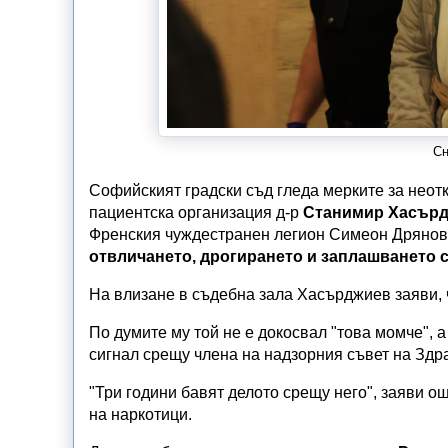
Сн
Софийският градски съд гледа мерките за нео
пациентска организация д-р
Станимир Хасър
Френския чуждестранен легион Симеон Дряновс
отвличането, дрогирането и заплашването 
На влизане в съдебна зала Хасърджиев заяви, 
По думите му той не е докосвал "това момче", а
сигнал срещу члена на надзорния съвет на Зд
"Три години бавят делото срещу него", заяви 
на наркотици.