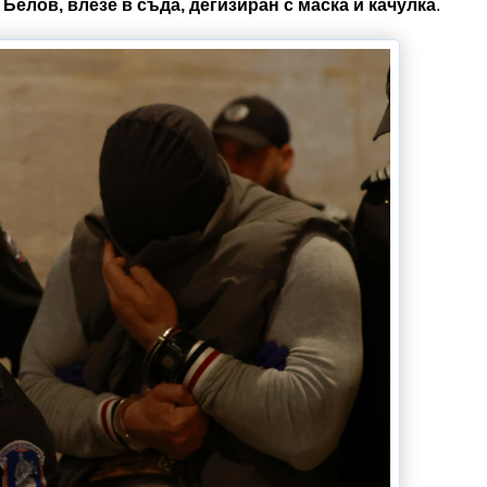
 Белов, влезе в съда, дегизиран с маска и качулка
.