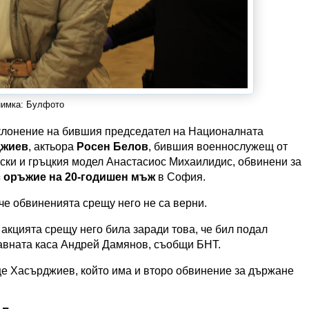
имка: Булфото
тклонение на бившия председател на Националната
джиев
, актьора
Росен Белов
, бившия военнослужещ от
ки и гръцкия модел Анастасиос Михаилидис, обвинени за
с оръжие на 20-годишен мъж
в София.
че обвиненията срещу него не са верни.
 акцията срещу него била заради това, че бил подал
равната каса Андрей Дамянов, съобщи БНТ.
още Хасърджиев, който има и второ обвинение за държане