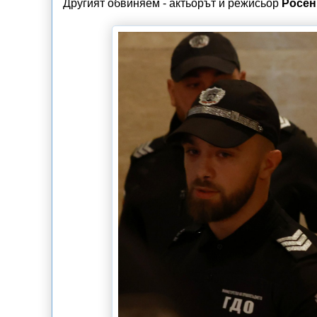
Другият обвиняем - актьорът и режисьор
Росен