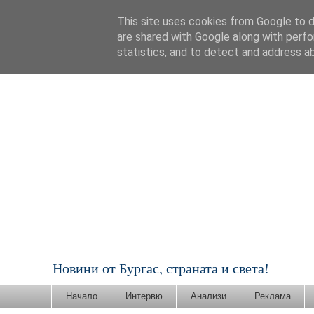
This site uses cookies from Google to de
are shared with Google along with perfo
statistics, and to detect and address a
Новини от Бургас, страната и света!
Начало
Интервю
Анализи
Реклама