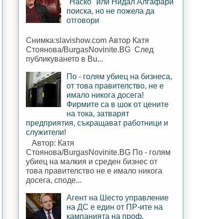
"Наско" или Нидал Алгафари
поиска, но не пожела да
отговори
Снимка:slavishow.com Автор Катя
Стоянова/BurgasNovinite.BG След
публикуването в Bu...
По - голям убиец на бизнеса,
от това правителство, не е
имало никога досега!
Фирмите са в шок от цените
на тока, затварят
предприятия, съкращават работници и
служители!
Автор: Катя
Стоянова/BurgasNovinite.BG По - голям
убиец на малкия и среден бизнес от
това правителство не е имало никога
досега, споде...
Агент на Шесто управление
на ДС е един от ПР-ите на
кампанията на проф.