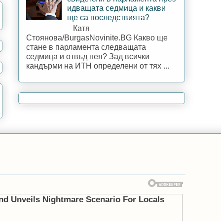
идващата седмица и какви
ще са последствията?
Катя
Стоянова/BurgasNovinite.BG Какво ще
стане в парламента следващата
седмица и отвъд нея? Зад всички
кандърми на ИТН определени от тях ...