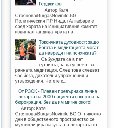
Герджиков
Автор:Катя
Стоянова/BurgasNovinite.BG
Политическия ПР Нидал Алгафари е
сред хората на Инициативния комитет
издигнал кандидатурата на ...
Токсичната духовност: защо
йогата и медитацията могат
да навредят на психиката?
Събуждате се в пет
сутринта, за да успеете за
ранната медитация. След това следват
час йога, дихателни упражнения и
утвърждения. Четете к...
От РЗОК - Плевен превърнаха лична
лекарка на 2000 пациенти в жертва на
бюрокрация, без да им мигне окото!
Автор: Катя
Стоянова/BurgasNovinite.BG От няколко
дни в общественото пространство се
мултиплицира казусът на лекарката от