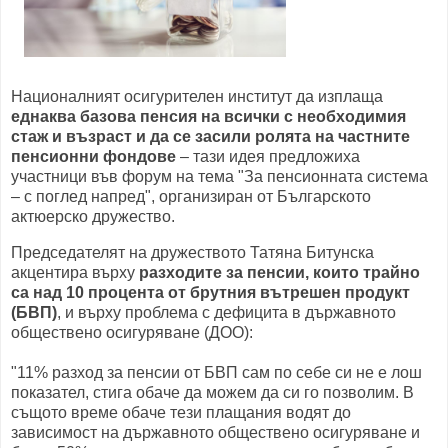
Националният осигурителен институт да изплаща
еднаква базова пенсия на всички с необходимия
стаж и възраст и да се засили ролята на частните
пенсионни фондове
– тази идея предложиха
участници във форум на тема "За пенсионната система
– с поглед напред", организиран от Българското
актюерско дружество.
Председателят на дружеството Татяна Битунска
акцентира върху
разходите за пенсии, които трайно
са над 10 процента от брутния вътрешен продукт
(БВП)
, и върху проблема с дефицита в държавното
обществено осигуряване (ДОО):
"11% разход за пенсии от БВП сам по себе си не е лош
показател, стига обаче да можем да си го позволим. В
същото време обаче тези плащания водят до
зависимост на държавното обществено осигуряване и