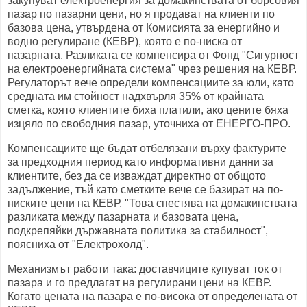
закупуват електроенергия за домакинствата от борсовия
пазар по пазарни цени, но я продават на клиенти по
базова цена, утвърдена от Комисията за енергийно и
водно регулиране (КЕВР), която е по-ниска от
пазарната. Разликата се компенсира от Фонд "Сигурност
на електроенергийната система" чрез решения на КЕВР.
Регулаторът вече определи компенсациите за юли, като
средната им стойност надхвърля 35% от крайната
сметка, която клиентите биха платили, ако цените бяха
изцяло по свободния пазар, уточниха от ЕНЕРГО-ПРО.
Компенсациите ще бъдат отбелязани върху фактурите
за предходния период като информативни данни за
клиентите, без да се изваждат директно от общото
задължение, тъй като сметките вече се базират на по-
ниските цени на КЕВР. "Това спестява на домакинствата
разликата между пазарната и базовата цена,
подкрепяйки държавната политика за стабилност",
поясниха от "Електрохолд".
Механизмът работи така: доставчиците купуват ток от
пазара и го предлагат на регулирани цени на КЕВР.
Когато цената на пазара е по-висока от определената от