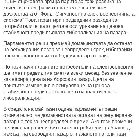
КЕВР държавата връща парите за тази разлика на
клиентите под формата на компенсация към
дружествата от Фонд "Сигурност на електроенергийната
система".Това гарантира предвидими разходи за
потребителите, като целта е осигуряване на ценова
стабилност преди пълната либерализация на пазара.
Парламентът реши през май домакинствата да останат
на регулирания пазар за неопределен срок, избягвайки
преминаването към свободния пазар от юли.
По този начин крайните потребители на електроенергия
ще имат предвидима сметка всеки месец, без значение
как варира цената на борсовия пазар. Целта на
приетите изменения е осигуряване на ценова
стабилност преди настъпването на фактическата
либерализация.
В средата на май тази година парламентът реши
окончателно, че домакинствата остават на регулирания
пазар на ток за неопределено време. Ако тези промени
не бяха направени, битовите потребители трябваше да
излязат на свободния пазар от началото на юли тази