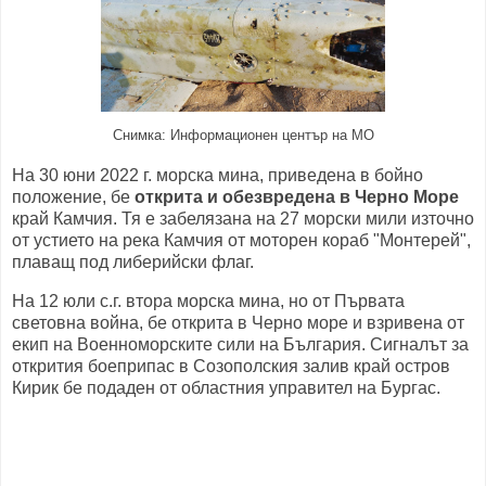
Снимка: Информационен център на МО
На 30 юни 2022 г. морска мина, приведена в бойно
положение, бе
открита и обезвредена в Черно Море
край Камчия. Тя е забелязана на 27 морски мили източно
от устието на река Камчия от моторен кораб "Монтерей",
плаващ под либерийски флаг.
На 12 юли с.г. втора морска мина, но от Първата
световна война, бе открита в Черно море и взривена от
екип на Военноморските сили на България. Сигналът за
открития боеприпас в Созополския залив край остров
Кирик бе подаден от областния управител на Бургас.