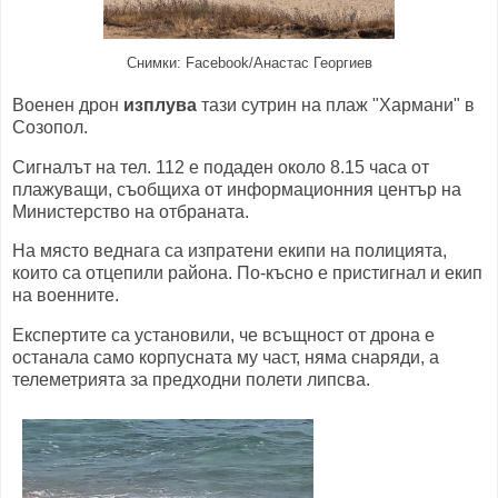
Снимки: Facebook/Анастас Георгиев
Военен дрон
изплува
тази сутрин на плаж "Хармани" в
Созопол.
Сигналът на тел. 112 е подаден около 8.15 часа от
плажуващи, съобщиха от информационния център на
Министерство на отбраната.
На място веднага са изпратени екипи на полицията,
които са отцепили района. По-късно е пристигнал и екип
на военните.
Експертите са установили, че всъщност от дрона е
останала само корпусната му част, няма снаряди, а
телеметрията за предходни полети липсва.