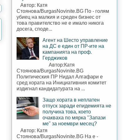
Автор: Катя
Стоянова/BurgasNovinite.BG По - голям
убиец на малкия и среден бизнес от
това правителство не е имало никога
досега, споде...
Агент на Шесто управление
на ДС е един от ПР-ите на
кампанията на проф.
Герджиков
Автор:Катя
Стоянова/BurgasNovinite.BG
Политическия ПР Нидал Алгафари е
сред хората на Инициативния комитет
издигнал кандидатурата на ...
Защо хората в неплатен
отпуск заради епидемията не
получиха това, което
очакваха по мярка "Запази
ме" за ноември месец?
Автор: Катя
Стоянова/BurgasNovinite.BG На е -