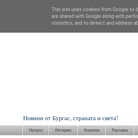
This site uses cookies from Google to de
are shared with Google along with perfo
statistics, and to detect and address a
Новини от Бургас, страната и света!
Начало
Интервю
Анализи
Реклама