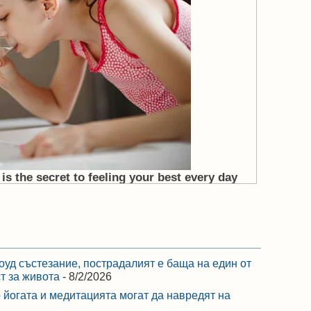
оуд състезание, пострадалият е баща на един от
ст за живота
- 8/2/2026
 йогата и медитацията могат да навредят на