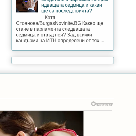
идващата седмица и какви
ще са последствията?
Катя
Стоянова/BurgasNovinite.BG Какво ще
стане в парламента следващата
седмица и отвъд нея? Зад всички
кандърми на ИТН определени от тях ...