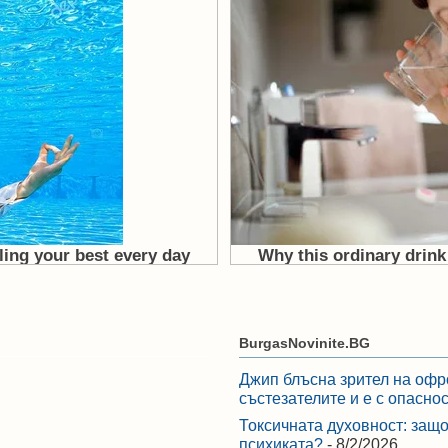
BurgasNovinite.BG
Джип блъсна зрител на офр
състезателите и е с опасно
Токсичната духовност: защо
психиката?
- 8/2/2026