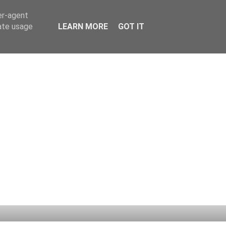
er-agent
rate usage
LEARN MORE
GOT IT