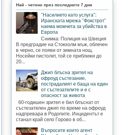
Най - четено през последните 7 дни
"Насилието като услуга":
Иранската мрежа "Фокстрот"
наема момчета за убийства в
Европа
Снимка: Полиция на Швеция
В предградие на Стокхолм мъж, облечен
в черно, се появи от зимната нощ.
Носейки пистолет, той се приближи до
20...
Джип блъсна зрител на
офроуд състезание,
пострадалият е баща на един
от състезателите и е с
опасност за живота
60-годишен зрител е бил блъснат от
състезателен джип по време на офроуд
надпревара в Родопите. Инцидентът е
станал край село Горово в об...
Въпросите които агент