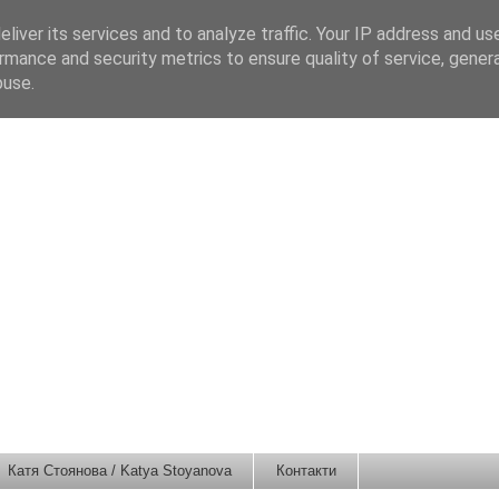
liver its services and to analyze traffic. Your IP address and us
rmance and security metrics to ensure quality of service, gene
buse.
Катя Стоянова / Katya Stoyanova
Контакти