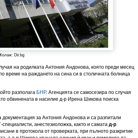
Колаж: Dir.bg
лучая на родилката Антония Андонова, която преди месец
по време на раждането на сина си в столичната болница
 който разполага
БНР
. Агенцията се самосезира по случая
като обвинената в насилие д-р Ирена Шикова поиска
 документация за Антония Андонова и са разпитали
-специалисти, анестезиоложка, както и самата
д-р
писани в протокола от проверката, при пълното разкритие
та, а д-р Шикова хванала единия ѝ крак и помолила да