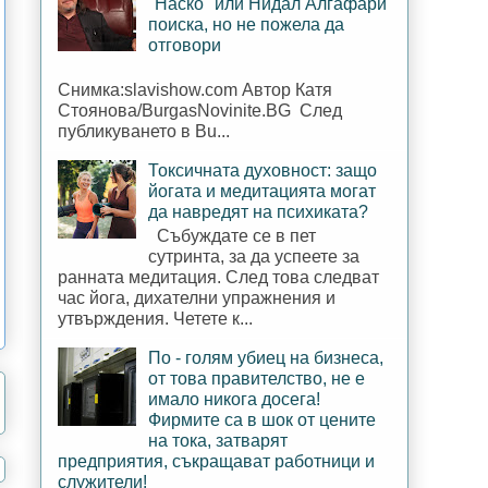
"Наско" или Нидал Алгафари
поиска, но не пожела да
отговори
Снимка:slavishow.com Автор Катя
Стоянова/BurgasNovinite.BG След
публикуването в Bu...
Токсичната духовност: защо
йогата и медитацията могат
да навредят на психиката?
Събуждате се в пет
сутринта, за да успеете за
ранната медитация. След това следват
час йога, дихателни упражнения и
утвърждения. Четете к...
По - голям убиец на бизнеса,
от това правителство, не е
имало никога досега!
Фирмите са в шок от цените
на тока, затварят
предприятия, съкращават работници и
служители!