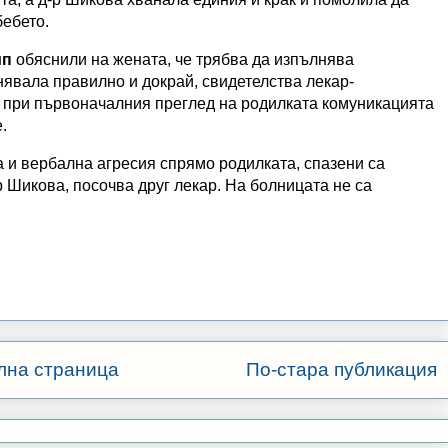
бебето.
ип
обяснили на жената, че трябва да изпълнява
лнявала правилно и докрай, свидетелства лекар-
е при първоначалния преглед на родилката комуникацията
.
 и вербална агресия спрямо родилката, спазени са
р Шикова, посочва друг лекар. На болницата не са
лна страница
По-стара публикация