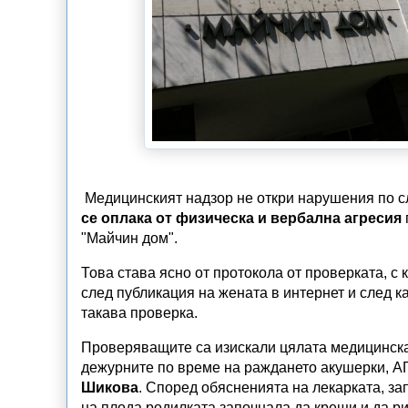
Медицинският надзор не откри нарушения по с
се оплака от физическа и вербална агресия
"Майчин дом".
Това става ясно от протокола от проверката, с
след публикация на жената в интернет и след 
такава проверка.
Проверяващите са изискали цялата медицинска
дежурните по време на раждането акушерки, АГ
Шикова
. Според обясненията на лекарката, за
на плода родилката започнала да крещи и да ри