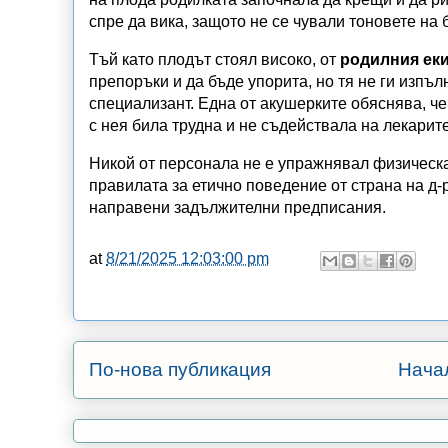
спре да вика, защото не се чували тоновете на 
Тъй като плодът стоял високо, от
родилния ек
препоръки и да бъде упорита, но тя не ги изпъ
специализант. Една от акушерките обяснява, ч
с нея била трудна и не съдействала на лекарите
Никой от персонала не е упражнявал физическа
правилата за етично поведение от страна на д-
направени задължителни предписания.
at
8/21/2025 12:03:00 pm
По-нова публикация
Нача