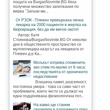
пощата на BurgasNovinite.BG бяха
получени множество запитвания по
мярка "Запази ме...
От РЗОК - Плевен превърнаха лична
лекарка на 2000 пациенти в жертва на
бюрокрация, без да им мигне окото!
Автор: Катя
Стоянова/BurgasNovinite.BG От няколко
дни в общественото пространство се
мултиплицира казусът на лекарката от
Плевен д-р Ка...
Мозъкът изтрива спомените,
ако спим по-малко от 6 часа:
последствията от хроничното
недоспиване
Влошена памет, разсеяност,
постоянна умора - това са само част от
проблемите, които често се дължат на
една подценявана физиологична пот...
На какво ще станем
свидетели в парламента през