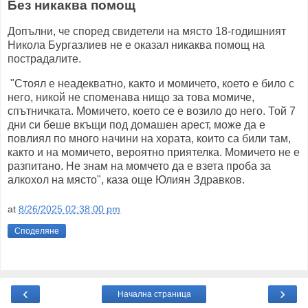
Без никаква помощ
Допълни, че според свидетели на място 18-годишният
Никола Бургазлиев не е оказал никаква помощ на
пострадалите.
"Стоял е неадекватно, както и момичето, което е било с
него, никой не споменава нищо за това момиче,
спътничката. Момичето, което се е возило до него. Той 7
дни си беше вкъщи под домашен арест, може да е
повлиял по много начини на хората, които са били там,
както и на момичето, вероятно приятелка. Момичето не е
разпитано. Не знам на момчето да е взета проба за
алкохол на място", каза още Юлиян Здравков.
at
8/26/2025 02:38:00 pm
Споделяне
‹
›
Начална страница