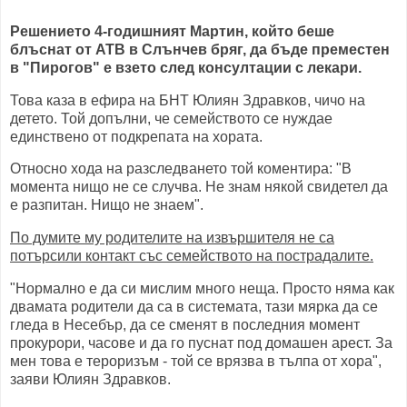
Решението 4-годишният Мартин, който беше
блъснат от АТВ в Слънчев бряг, да бъде преместен
в "Пирогов" е взето след консултации с лекари.
Това каза в ефира на БНТ Юлиян Здравков, чичо на
детето. Той допълни, че семейството се нуждае
единствено от подкрепата на хората.
Относно хода на разследването той коментира: "В
момента нищо не се случва. Не знам някой свидетел да
е разпитан. Нищо не знаем".
По думите му родителите на извършителя не са
потърсили контакт със семейството на пострадалите.
"Нормално е да си мислим много неща. Просто няма как
двамата родители да са в системата, тази мярка да се
гледа в Несебър, да се сменят в последния момент
прокурори, часове и да го пуснат под домашен арест. За
мен това е тероризъм - той се врязва в тълпа от хора",
заяви Юлиян Здравков.