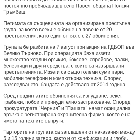
постоянно пребиваващ в село Павел, община Полски
Тръмбеш.
Петимата са сърцевината на организирана престъпна
група, за която всеки е обвинен в повече от 20
престъпления, като един от тях е с 27 обвинения.
Групата бе разбита на 7 август при акция на ГДБОП във
Велико Търново. При операцията бяха иззети
множество хладни оръжия, боксове, спрейове, палки,
белезници и други средства, с които са извършвани
престъпленията. Иззети са също големи суми пари,
мобилни телефони и компютърна техника. Според
разследването, бандата е действала от 2014 година.
Сред повдигнатите обвинения са изнудване, рекет,
грабежи, побои и принудително застраховане. Според
прокуратурата "Черния" и "Пашата" нямат официална
връзка с регистрирана охранителна фирма, която е на
името на техните съпруги.
Тарторите на групата са заплашени от наказания между
5 и 15 години затвор, както и от конфискации и глоби.