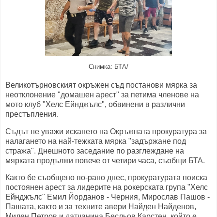
Снимка: БТА/
Великотърновският окръжен съд постанови мярка за
неотклонение "домашен арест" за петима членове на
мото клуб "Хелс Ейнджълс", обвинени в различни
престъпления.
Съдът не уважи искането на Окръжната прокуратура за
налагането на най-тежката мярка "задържане под
стража". Днешното заседание по разглеждане на
мярката продължи повече от четири часа, съобщи БТА.
Както бе съобщено по-рано днес, прокуратурата поиска
постоянен арест за лидерите на рокерската група "Хелс
Ейнджълс" Емил Йорданов - Черния, Мирослав Пашов -
Пашата, както и за техните авери Найден Найденов,
Милен Петров и датчанина Бесльов Карстен, който е