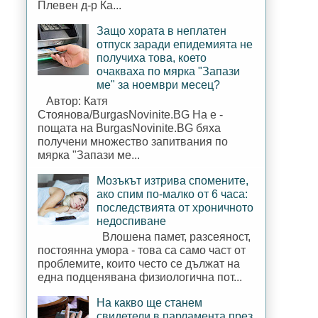
Плевен д-р Ка...
Защо хората в неплатен
отпуск заради епидемията не
получиха това, което
очакваха по мярка "Запази
ме" за ноември месец?
Автор: Катя
Стоянова/BurgasNovinite.BG На е -
пощата на BurgasNovinite.BG бяха
получени множество запитвания по
мярка "Запази ме...
Мозъкът изтрива спомените,
ако спим по-малко от 6 часа:
последствията от хроничното
недоспиване
Влошена памет, разсеяност,
постоянна умора - това са само част от
проблемите, които често се дължат на
една подценявана физиологична пот...
На какво ще станем
свидетели в парламента през