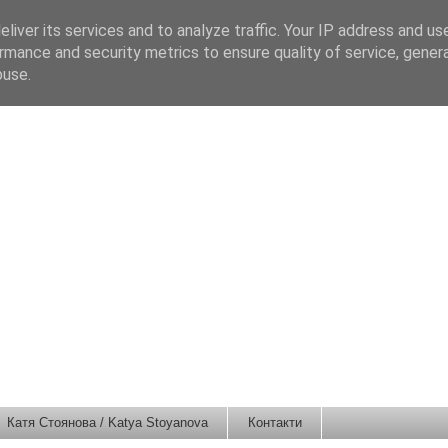
liver its services and to analyze traffic. Your IP address and us
rmance and security metrics to ensure quality of service, gene
buse.
Катя Стоянова / Katya Stoyanova
Контакти