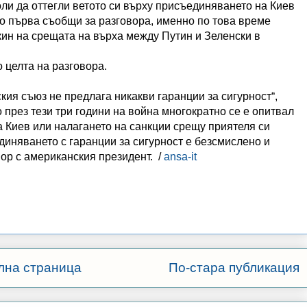
ли да оттегли ветото си върху присъединяването на Киев
о първа съобщи за разговора, именно по това време
ин на срещата на върха между Путин и Зеленски в
целта на разговора.
я съюз не предлага никакви гаранции за сигурност“,
 през тези три години на война многократно се е опитвал
а Киев или налагането на санкции срещу приятеля си
диняването с гаранции за сигурност е безсмислено и
вор с американския президент.
/
ansa-it
лна страница
По-стара публикация