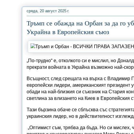
сряда, 20 август 2025 г.
Тръмп се обажда на Орбан за да го уб
Украйна в Европейския съюз
„По-трудно“ е, отколкото си е мислил, но Донал
прекрати войната в Украйна възможно най-скор
Всъщност, след срещата на върха с Владимир П
европейски лидери, американският президент ус
обади на най-близкия си съюзник на Стария кон
светлина за влизането на Киев в Европейския с
Тази бързина обаче се сблъсква със стратегията
украинския лидер, но в действителност изглежд
„Оптимист съм, трябва да бъда. Но си мислех, 