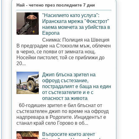
Най - четено през последните 7 дни
"Насилието като услуга":
Иранската мрежа "Фокстрот"
наема момчета за убийства в
Европа
Снимка: Полиция на Швеция
В предградие на Стокхолм мъж, облечен
в черно, се появи от зимната нощ.
Носейки пистолет, той се приближи до
20...
Джип блъсна зрител на
офроуд състезание,
пострадалият е баща на един
от състезателите и е с
опасност за живота
60-годишен зрител е бил блъснат от
състезателен джип по време на офроуд
надпревара в Родопите. Инцидентът е
станал край село Горово в об...
Въпросите които агент