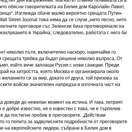
лед пет дни напрежение. Магнатът отмени почивката си в
кто обясни говорителката на Белия дом Каролайн Ливит,
горещо“. Изглежда обаче малко вероятно срещата Путин-
ll Street Journal това няма да се случи „нито лесно, нито
ректните преговори със Зеленски биха противоречали на
 нахлуването в Украйна; следователно, работата с него би
нт няколко пъти, включително наскоро, наричайки го
ди срещата трябва да бъдат решени няколко въпроса. От
ръмп, който вече заплаши Русия с нови санкции. Преди
край на хитростта, която Москва е организирала около
 желанието си за мир, докато от друга, той призова за
ските войски значителен напредък в източната част на
а доведе до нежелан момент на истина. И така, хитрият
 е добре известно, не е известен с това, че е търпелив
е да постигне пробив в преговорите. „Действам
йто го попита за задкулисните подробности от преговорите
не на европейските лидери, събрани в Белия дом в