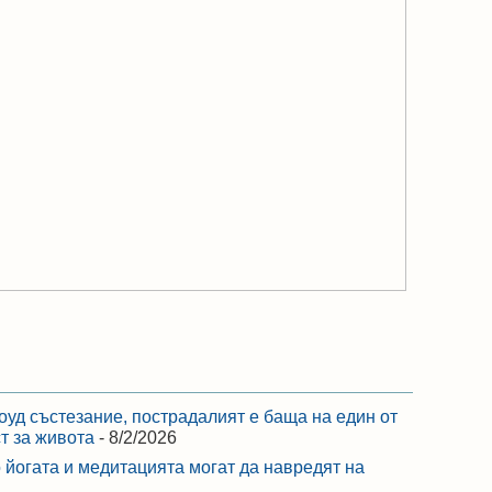
оуд състезание, пострадалият е баща на един от
ст за живота
- 8/2/2026
 йогата и медитацията могат да навредят на