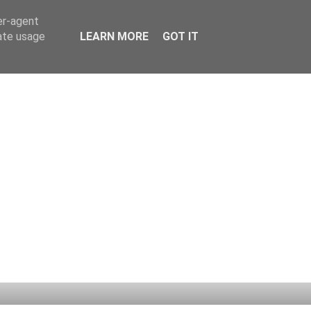
er-agent
rate usage
LEARN MORE
GOT IT