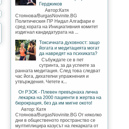
Герджиков
Автор:Катя
Стоянова/BurgasNovinite.BG
Политическия ПР Нидал Алгафари е
сред хората на Инициативния комитет
издигнал кандидатурата на ...
Токсичната духовност: защо
йогата и медитацията могат
да навредят на психиката?
Събуждате се в пет
сутринта, за да успеете за
ранната медитация. След това следват
час йога, дихателни упражнения и
утвърждения. Четете к...
От РЗОК - Плевен превърнаха лична
лекарка на 2000 пациенти в жертва на
бюрокрация, без да им мигне окото!
Автор: Катя
Стоянова/BurgasNovinite.BG От няколко
дни в общественото пространство се
мултиплицира казусът на лекарката от