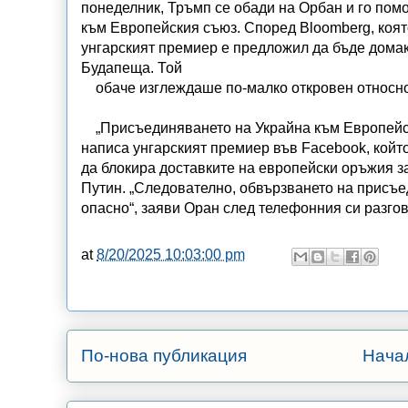
понеделник, Тръмп се обади на Орбан и го помо
към Европейския съюз. Според Bloomberg, коят
унгарският премиер е предложил да бъде домак
Будапеща. Той
обаче изглеждаше по-малко откровен относно 
„Присъединяването на Украйна към Европейски
написа унгарският премиер във Facebook, който
да блокира доставките на европейски оръжия з
Путин. „Следователно, обвързването на присъе
опасно“, заяви Оран след телефонния си разго
at
8/20/2025 10:03:00 pm
По-нова публикация
Нача