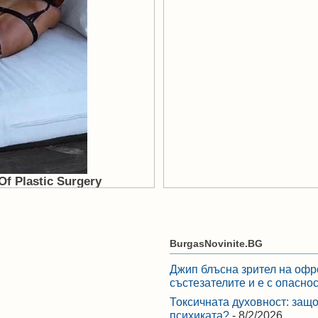
BurgasNovinite.BG
Джип блъсна зрител на офр
състезателите и е с опасно
Токсичната духовност: защо
психиката?
- 8/2/2026