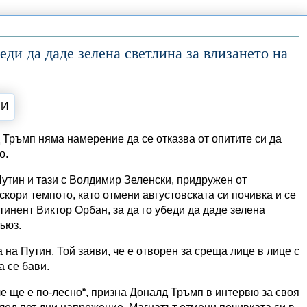
еди да даде зелена светлина за влизането на
д Тръмп няма намерение да се отказва от опитите си да
о.
утин и тази с Волдимир Зеленски, придружен от
кори темпото, като отмени августовската си почивка и се
тинент Виктор Орбан, за да го убеди да даде зелена
ъюз.
 на Путин. Той заяви, че е отворен за среща лице в лице с
а се бави.
че ще е по-лесно“, призна Доналд Тръмп в интервю за своя