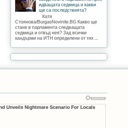
идващата седмица и какви
ще са последствията?
Катя
Стоянова/BurgasNovinite.BG Какво ще
стане в парламента следващата
седмица и отвъд нея? Зад всички
кандърми на ИТН определени от тях ...