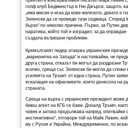
приятел и консервативен писател Марк Левин с
голф клуб Бедминстър в Ню Джърси, защото, ка
„има мисия и иска да кове желязото, докато е 
Зеленски да се проведе тази седмица. Според Wa
бързо“ по няколко причини. Първо, за Путин ди
наратива, който той е изградил, за да оправдае
създала вътрешни проблеми.
Кремълският лидер атакува украинския президе
„марионетка на Запада“ и настоявайки, че пре
друга страна, отказът би могъл да раздразни Т
всичко, среща със Зеленски би могла да сложи 
усилията на Тръмп: от една страна, Путин заяви
ескалация на офанзивите, които донесоха на ру
страната.
Среща на върха с украинския президент може д
бивш агент на КГБ се бави. Доналд Тръмп, както
човек и затова продължава напред, опитвайки с
инстинктивно“, отговори той на Майк Левин, ко
му с Русия и Украйна. Междувременно, по иска