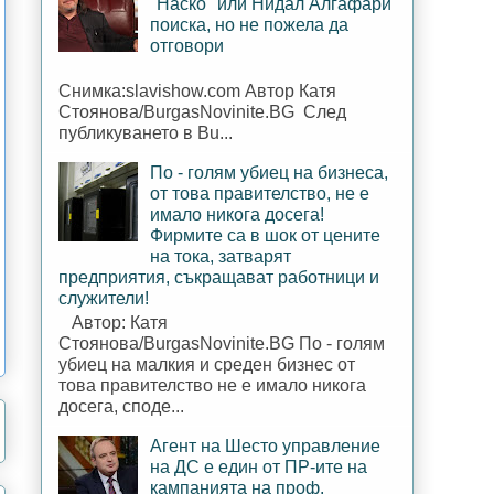
"Наско" или Нидал Алгафари
поиска, но не пожела да
отговори
Снимка:slavishow.com Автор Катя
Стоянова/BurgasNovinite.BG След
публикуването в Bu...
По - голям убиец на бизнеса,
от това правителство, не е
имало никога досега!
Фирмите са в шок от цените
на тока, затварят
предприятия, съкращават работници и
служители!
Автор: Катя
Стоянова/BurgasNovinite.BG По - голям
убиец на малкия и среден бизнес от
това правителство не е имало никога
досега, споде...
Агент на Шесто управление
на ДС е един от ПР-ите на
кампанията на проф.