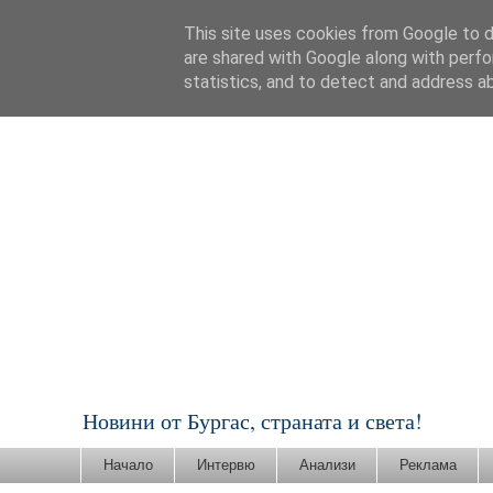
This site uses cookies from Google to de
are shared with Google along with perfo
statistics, and to detect and address a
Новини от Бургас, страната и света!
Начало
Интервю
Анализи
Реклама